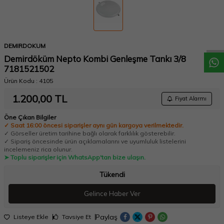
W
h
a
t
a
p
p
D
e
s
t
e
H
a
t
t
DEMIRDOKUM
Demirdöküm Nepto Kombi Genleşme Tankı 3/8
7181521502
Ürün Kodu :
4105
1.200,00
TL
Fiyat Alarmı
Öne Çıkan Bilgiler
✓ Saat 16:00 öncesi siparişler aynı gün kargoya verilmektedir.
✓ Görseller üretim tarihine bağlı olarak farklılık gösterebilir.
✓ Sipariş öncesinde ürün açıklamalarını ve uyumluluk listelerini
incelemeniz rica olunur.
➤ Toplu siparişler için WhatsApp'tan bize ulaşın.
Tükendi
Gelince Haber Ver
Paylaş
Listeye Ekle
Tavsiye Et