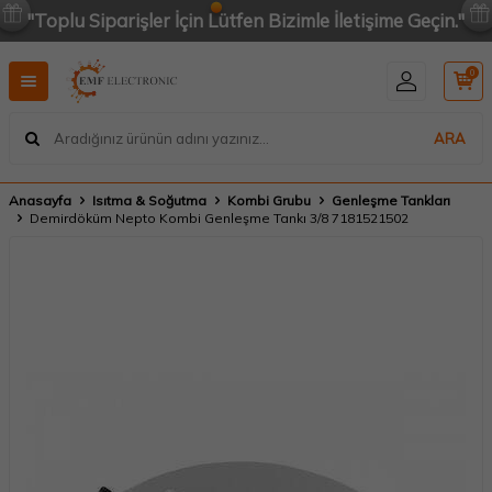
"Toplu Siparişler İçin Lütfen Bizimle İletişime Geçin."
0
ARA
Anasayfa
Isıtma & Soğutma
Kombi Grubu
Genleşme Tankları
Demirdöküm Nepto Kombi Genleşme Tankı 3/8 7181521502