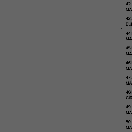
42
MA
43
BU
44
MA
45
MA
46
MA
47
MA
48
GİR
49
MA
50
MA