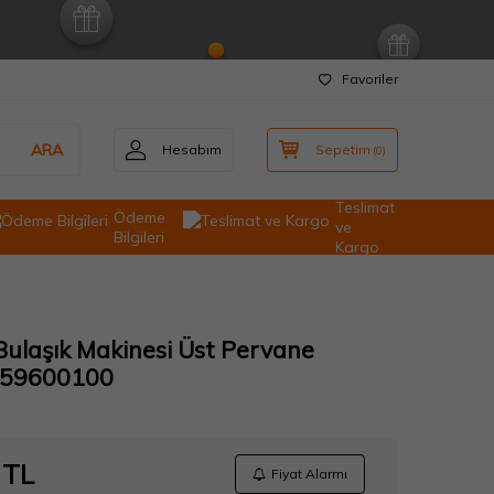
Favoriler
ARA
Hesabım
Sepetim
(
0
)
Teslimat
Ödeme
ve
Bilgileri
Kargo
ulaşık Makinesi Üst Pervane
759600100
TL
Fiyat Alarmı