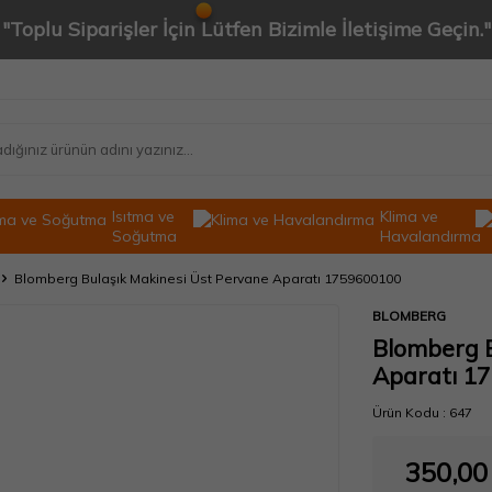
"Toplu Siparişler İçin Lütfen Bizimle İletişime Geçin."
Isıtma ve
Klima ve
Soğutma
Havalandırma
Blomberg Bulaşık Makinesi Üst Pervane Aparatı 1759600100
BLOMBERG
Blomberg B
Aparatı 1
Ürün Kodu :
647
350,00