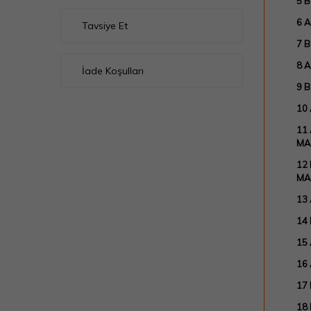
5 
6 
Tavsiye Et
7 
8 A
İade Koşulları
9 B
10 
11 
MA
12
MA
13
14
15
16
17
18