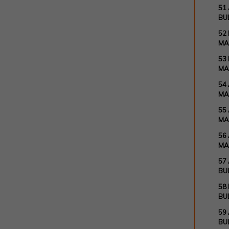
51 
BU
52
MA
53
MA
54
MA
55 
MA
56 
MA
57
BU
58
BU
59 
BU