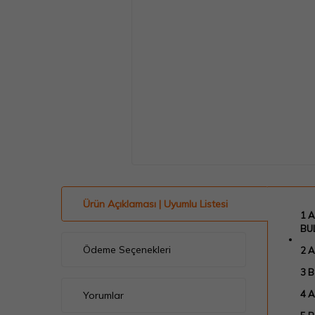
Ürün Açıklaması | Uyumlu Listesi
1 A
BU
Ödeme Seçenekleri
2 
3 
4 
Yorumlar