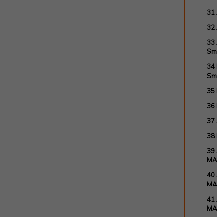
31
32 
33 
Sm
34
Sm
35
36
37
38
39
MA
40
MA
41
MA