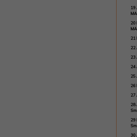
19 
MA
20
MA
21 
22 
23 
24
25
26
27
28 
Sm
29
Sm
30 