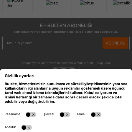
E - BÜLTEN ABONELİĞİ
Kampanya ve indirimlerden haberdar olmak için e-bültenimize abone olun.
ABONE OL
Kampanya ve indirimlerden haberdar olmak için bizi Takip Edin!
MÜŞTERİ HİZMETLERİ
Hafta içi 09:30 - 18:30 / Hafta sonu 10:00 - 17:00 arası merak ettiğiniz tüm sorular ve
siparişleriniz için ulaşabilirsiniz.
0212 909 96 28
ÖNEMLİ BİLGİLER