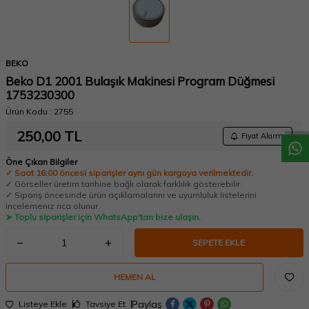
BEKO
Beko D1 2001 Bulaşık Makinesi Program Düğmesi
W
h
a
t
a
p
p
D
e
s
t
e
H
a
t
t
1753230300
Ürün Kodu :
2755
250,00
TL
Fiyat Alarmı
Öne Çıkan Bilgiler
✓ Saat 16:00 öncesi siparişler aynı gün kargoya verilmektedir.
✓ Görseller üretim tarihine bağlı olarak farklılık gösterebilir.
✓ Sipariş öncesinde ürün açıklamalarını ve uyumluluk listelerini
incelemeniz rica olunur.
➤ Toplu siparişler için WhatsApp'tan bize ulaşın.
SEPETE EKLE
HEMEN AL
Paylaş
Listeye Ekle
Tavsiye Et