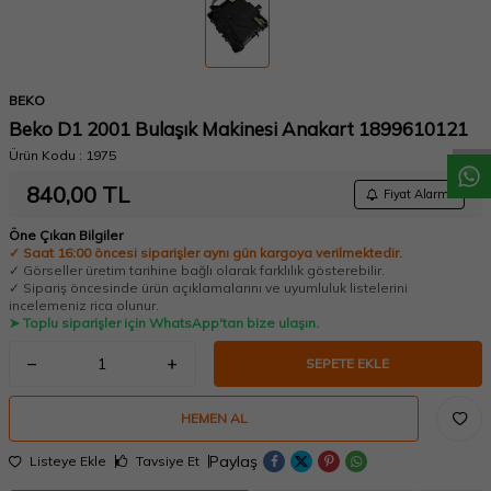
W
h
a
t
a
p
p
D
e
s
t
e
H
a
t
t
BEKO
Beko D1 2001 Bulaşık Makinesi Anakart 1899610121
Ürün Kodu :
1975
840,00
TL
Fiyat Alarmı
Öne Çıkan Bilgiler
✓ Saat 16:00 öncesi siparişler aynı gün kargoya verilmektedir.
✓ Görseller üretim tarihine bağlı olarak farklılık gösterebilir.
✓ Sipariş öncesinde ürün açıklamalarını ve uyumluluk listelerini
incelemeniz rica olunur.
➤ Toplu siparişler için WhatsApp'tan bize ulaşın.
SEPETE EKLE
HEMEN AL
Paylaş
Listeye Ekle
Tavsiye Et