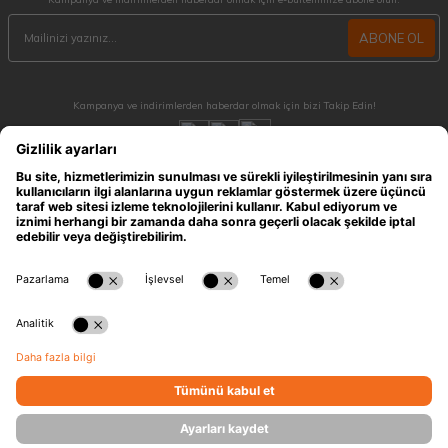
ABONE OL
Kampanya ve indirimlerden haberdar olmak için bizi Takip Edin!
MÜŞTERİ HİZMETLERİ
Hafta içi 09:30 - 18:30 / Hafta sonu 10:00 - 17:00 arası merak ettiğiniz tüm sorular ve
siparişleriniz için ulaşabilirsiniz.
0212 909 96 28
ÖNEMLİ BİLGİLER
HIZLI ERİŞİM
KATEGORİLER
İLETİŞİM