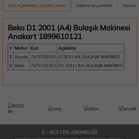
Ürün Açıklaması | Uyumlu Listesi
Ödeme Seçenekleri
Yorumlar
Beko D1 2001 (A4) Bulaşık Makinesi
Anakart 1899610121
#
Marka
Kod
Açıklama
1
Arçelik
7673120153
6220 E ( A4 ) BULAŞIK MAKİNESİ
2
Beko
7673320253
D1 2001 ( A4 ) BULAŞIK MAKİNESİ
E - BÜLTEN ABONELİĞİ
Kampanya ve indirimlerden haberdar olmak için e-bültenimize abone olun.