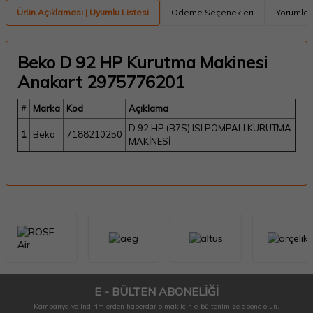
Ürün Açıklaması | Uyumlu Listesi
Ödeme Seçenekleri
Yorumlar
Beko D 92 HP Kurutma Makinesi
Anakart 2975776201
#
Marka
Kod
Açıklama
D 92 HP (B7S) ISI POMPALI KURUTMA
1
Beko
7188210250
MAKİNESİ
E - BÜLTEN ABONELİĞİ
Kampanya ve indirimlerden haberdar olmak için e-bültenimize abone olun.