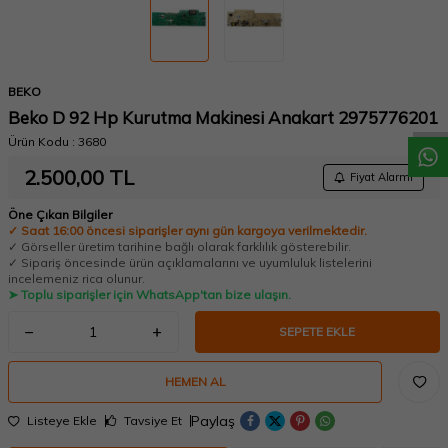
W
h
a
t
a
p
p
D
e
s
t
e
H
a
t
t
BEKO
Beko D 92 Hp Kurutma Makinesi Anakart 2975776201
Ürün Kodu :
3680
2.500,00
TL
Fiyat Alarmı
Öne Çıkan Bilgiler
✓ Saat 16:00 öncesi siparişler aynı gün kargoya verilmektedir.
✓ Görseller üretim tarihine bağlı olarak farklılık gösterebilir.
✓ Sipariş öncesinde ürün açıklamalarını ve uyumluluk listelerini
incelemeniz rica olunur.
➤ Toplu siparişler için WhatsApp'tan bize ulaşın.
SEPETE EKLE
HEMEN AL
Paylaş
Listeye Ekle
Tavsiye Et