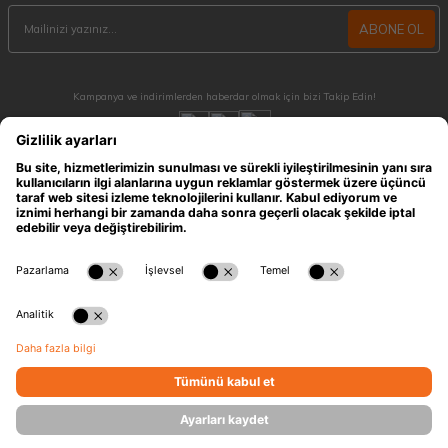
ABONE OL
Kampanya ve indirimlerden haberdar olmak için bizi Takip Edin!
MÜŞTERİ HİZMETLERİ
Hafta içi 09:30 - 18:30 / Hafta sonu 10:00 - 17:00 arası merak ettiğiniz tüm sorular ve
siparişleriniz için ulaşabilirsiniz.
0212 909 96 28
ÖNEMLİ BİLGİLER
HIZLI ERİŞİM
KATEGORİLER
İLETİŞİM