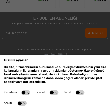
E - BÜLTEN ABONELİĞİ
Kampanya ve indirimlerden haberdar olmak için e-bültenimize abone olun.
ABONE OL
Kampanya ve indirimlerden haberdar olmak için bizi Takip Edin!
MÜŞTERİ HİZMETLERİ
Hafta içi 09:30 - 18:30 / Hafta sonu 10:00 - 17:00 arası merak ettiğiniz tüm sorular ve
siparişleriniz için ulaşabilirsiniz.
0212 909 96 28
ÖNEMLİ BİLGİLER
HIZLI ERİŞİM