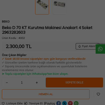
BEKO
W
h
a
t
a
p
p
D
e
s
t
e
H
a
t
t
Beko D 70 KT Kurutma Makinesi Anakart 4 Soket
2963282603
Ürün Kodu :
4002
2.300,00
TL
Fiyat Alarmı
Öne Çıkan Bilgiler
✓ Saat 16:00 öncesi siparişler aynı gün kargoya verilmektedir.
✓ Görseller üretim tarihine bağlı olarak farklılık gösterebilir.
✓ Sipariş öncesinde ürün açıklamalarını ve uyumluluk listelerini
incelemeniz rica olunur.
➤ Toplu siparişler için WhatsApp'tan bize ulaşın.
SEPETE EKLE
HEMEN AL
Paylaş
Listeye Ekle
Tavsiye Et