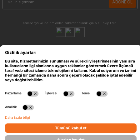
ABONE OL
Kampanya ve indirimlerden haberdar olmak için bizi Takip Edin!
MÜŞTERİ HİZMETLERİ
Hafta içi 09:30 - 18:30 / Hafta sonu 10:00 - 17:00 arası merak ettiğiniz tüm sorular ve
siparişleriniz için ulaşabilirsiniz.
0212 909 96 28
ÖNEMLİ BİLGİLER
HIZLI ERİŞİM
KATEGORİLER
İLETİŞİM
T
-Soft
E-Ticaret
Sistemleriyle Hazırlanmıştır.