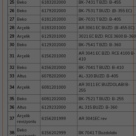
25
Beko
6183202000
BK-7431 T BZD. B-455
26
Beko
6179202000
BK-7531 T BUZD. (B-355 EC)
27
Beko
6181202000
BK-7031 T BZD. B-405
28
Arçelik
6183201000
AR 3061 EC BUZD. (B-455 EC)
29
Arçelik
6129201000
3021 EC BZD. RCE 3600 B-360
30
Beko
6129202000
BK-7541 T BZD. B-360
AR 3041 EC BZD. RCE 4100 B-
31
Arçelik
6156201000
410
32
Beko
6156202000
BK-7041 T BUZD. B-410
33
Altus
6078202000
AL-320 BUZD. B-405
AR 3011 EC BUZDOLABI B-
34
Arçelik
6081201000
255
35
Beko
6081202000
BK-7521 T BUZD. B-255
36
Altus
6129232000
AL 315 BUZD. B-360
Arçelik
37
6156201999
AR 3041EC rev
revizyonlu
Beko
38
6156202999
BK 7041 T Buzdolabı
revizyonlu