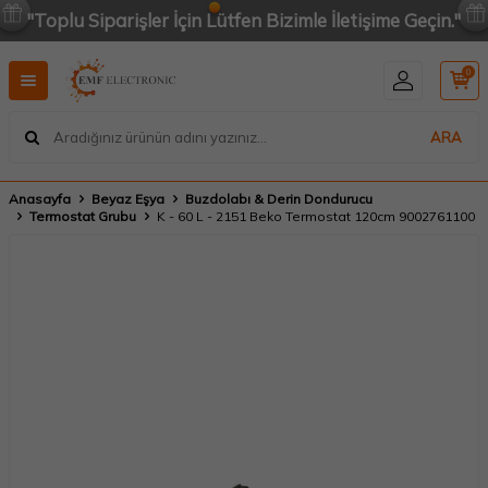
"Toplu Siparişler İçin Lütfen Bizimle İletişime Geçin."
0
ARA
Anasayfa
Beyaz Eşya
Buzdolabı & Derin Dondurucu
Termostat Grubu
K - 60 L - 2151 Beko Termostat 120cm 9002761100