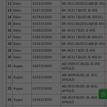
12
Beko
6102102000
BK-3511 BUZDOLABI (B-351)
13
Beko
6167102000
BK-3531 T BUZD. B-355
14
Beko
6179102000
BK-3531 T BUZD.(B-355 EC)
15
Beko
6103102000
BK-4011 BUZDOLABI (B-401)
16
Beko
6168102000
BK-4031 T BZD. B-405
17
Beko
6181102000
BK-4031 T BUZD.(B-405 EC)
18
Beko
6106102000
BK-4501 BUZDOLABI (B-450)
19
Beko
6169102000
BK-4531 T BZD. B-455
20
Beko
6183102000
BK-4531 T BUZD. B-455 EC
AB-0506 EC BUZD. B-355
21
Aygaz
6167103000
(AYGAZ)
W
h
a
t
a
p
p
D
e
s
t
e
H
a
t
t
AB-0508 BUZD. (B-351)
22
Aygaz
6102103000
(AYGAZ)
AB-0510 BUZD. (B-401)
23
Aygaz
6103103000
(AYGAZ)
AB-0519 BUZD. (B-450)
24
Aygaz
6106103000
(AYGAZ)