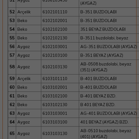
51
Aygaz
6106103430
(AYGAZ)
52
Arçelik
6102101110
B-351 BUZDOLABI
53
Beko
6102102001
B-351 BUZDOLABI
54
Beko
6102102100
351 BEYAZ BUZDOLABI
55
Beko
6102102130
B-3511 buzdolabi, beyaz
56
Aygaz
6102103001
AG-351 BUZDOLABI (AYGAZ)
57
Aygaz
6102103100
B-351 BEYAZ (AYGAZ)
AB-0508 buzdolabi, beyaz
58
Aygaz
6102103130
(351) (AYGAZ)
59
Arçelik
6103101110
B-401 BUZDOLABI
60
Beko
6103102001
B-401 BUZDOLABI
61
Beko
6103102100
B-401 BEYAZ BZD.
62
Beko
6103102130
B 401 BEYAZ BZD.
63
Aygaz
6103103001
AG-401 BUZDOLABI (AYGAZ)
64
Aygaz
6103103100
401 BEYAZ (AYGAZ) BZD.
AB-0510 buzdolabi, beyaz
65
Aygaz
6103103130
(401) (AYGAZ)