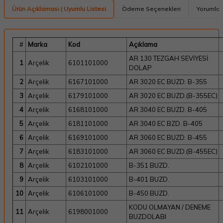
Ürün Açıklaması | Uyumlu Listesi
Ödeme Seçenekleri
Yorumlar
#
Marka
Kod
Açıklama
AR 130 TEZGAH SEVİYESİ
1
Arçelik
6101101000
DOLAP
2
Arçelik
6167101000
AR 3020 EC BUZD. B-355
3
Arçelik
6179101000
AR 3020 EC BUZD.(B-355EC)
4
Arçelik
6168101000
AR 3040 EC BUZD. B-405
5
Arçelik
6181101000
AR 3040 EC BZD. B-405
6
Arçelik
6169101000
AR 3060 EC BUZD. B-455
7
Arçelik
6183101000
AR 3060 EC BUZD.(B-455EC)
8
Arçelik
6102101000
B-351 BUZD.
9
Arçelik
6103101000
B-401 BUZD.
10
Arçelik
6106101000
B-450 BUZD.
KODU OLMAYAN / DENEME
11
Arçelik
6198001000
BUZDOLABI