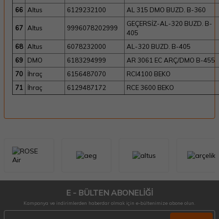
66
Altus
6129232100
AL 315 DMO BUZD. B-360
GEÇERSİZ-AL-320 BUZD. B-
67
Altus
9996078202999
405
68
Altus
6078232000
AL-320 BUZD. B-405
69
DMO
6183294999
AR 3061 EC ARÇ/DMO B-455
70
İhraç
6156487070
RCI4100 BEKO
71
İhraç
6129487172
RCE 3600 BEKO
E - BÜLTEN ABONELİĞİ
Kampanya ve indirimlerden haberdar olmak için e-bültenimize abone olun.