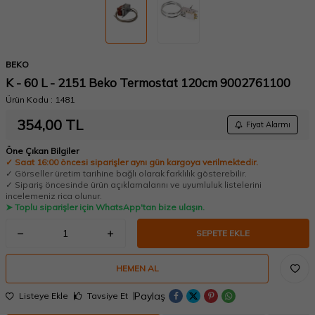
BEKO
K - 60 L - 2151 Beko Termostat 120cm 9002761100
Ürün Kodu :
1481
354,00
TL
Fiyat Alarmı
Öne Çıkan Bilgiler
✓ Saat 16:00 öncesi siparişler aynı gün kargoya verilmektedir.
✓ Görseller üretim tarihine bağlı olarak farklılık gösterebilir.
✓ Sipariş öncesinde ürün açıklamalarını ve uyumluluk listelerini
incelemeniz rica olunur.
➤ Toplu siparişler için WhatsApp'tan bize ulaşın.
SEPETE EKLE
HEMEN AL
Paylaş
Listeye Ekle
Tavsiye Et