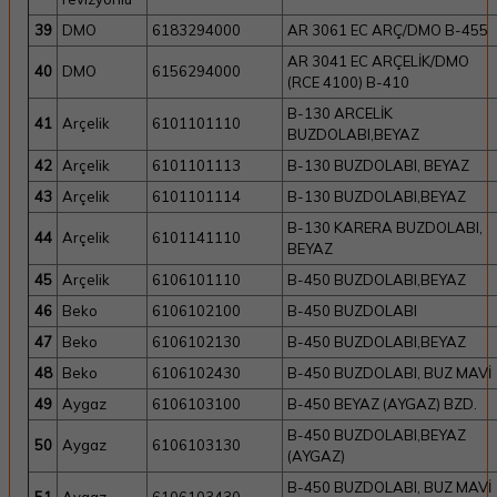
39
DMO
6183294000
AR 3061 EC ARÇ/DMO B-455
AR 3041 EC ARÇELİK/DMO
40
DMO
6156294000
(RCE 4100) B-410
B-130 ARCELİK
41
Arçelik
6101101110
BUZDOLABI,BEYAZ
42
Arçelik
6101101113
B-130 BUZDOLABI, BEYAZ
43
Arçelik
6101101114
B-130 BUZDOLABI,BEYAZ
B-130 KARERA BUZDOLABI,
44
Arçelik
6101141110
BEYAZ
45
Arçelik
6106101110
B-450 BUZDOLABI,BEYAZ
46
Beko
6106102100
B-450 BUZDOLABI
47
Beko
6106102130
B-450 BUZDOLABI,BEYAZ
48
Beko
6106102430
B-450 BUZDOLABI, BUZ MAVİ
49
Aygaz
6106103100
B-450 BEYAZ (AYGAZ) BZD.
B-450 BUZDOLABI,BEYAZ
50
Aygaz
6106103130
(AYGAZ)
B-450 BUZDOLABI, BUZ MAVİ