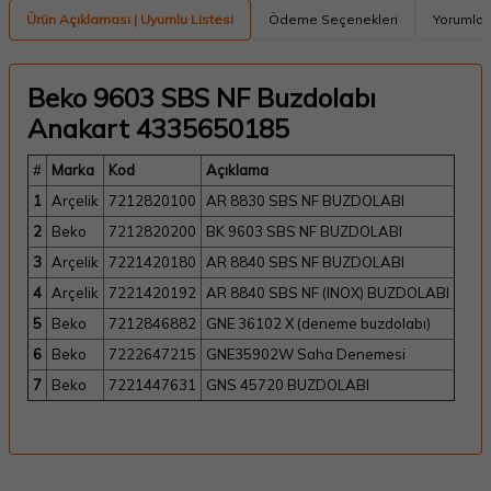
Ürün Açıklaması | Uyumlu Listesi
Ödeme Seçenekleri
Yorumlar
Beko 9603 SBS NF Buzdolabı
Anakart 4335650185
#
Marka
Kod
Açıklama
1
Arçelik
7212820100
AR 8830 SBS NF BUZDOLABI
2
Beko
7212820200
BK 9603 SBS NF BUZDOLABI
3
Arçelik
7221420180
AR 8840 SBS NF BUZDOLABI
4
Arçelik
7221420192
AR 8840 SBS NF (INOX) BUZDOLABI
5
Beko
7212846882
GNE 36102 X (deneme buzdolabı)
6
Beko
7222647215
GNE35902W Saha Denemesi
7
Beko
7221447631
GNS 45720 BUZDOLABI