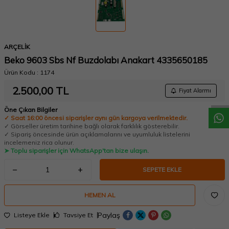
ARÇELİK
Beko 9603 Sbs Nf Buzdolabı Anakart 4335650185
W
h
a
t
a
p
p
D
e
s
t
e
H
a
t
t
Ürün Kodu :
1174
2.500,00
TL
Fiyat Alarmı
Öne Çıkan Bilgiler
✓ Saat 16:00 öncesi siparişler aynı gün kargoya verilmektedir.
✓ Görseller üretim tarihine bağlı olarak farklılık gösterebilir.
✓ Sipariş öncesinde ürün açıklamalarını ve uyumluluk listelerini
incelemeniz rica olunur.
➤ Toplu siparişler için WhatsApp'tan bize ulaşın.
SEPETE EKLE
HEMEN AL
Paylaş
Listeye Ekle
Tavsiye Et