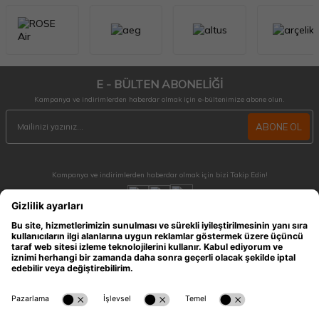
E - BÜLTEN ABONELİĞİ
Kampanya ve indirimlerden haberdar olmak için e-bültenimize abone olun.
ABONE OL
Kampanya ve indirimlerden haberdar olmak için bizi Takip Edin!
MÜŞTERİ HİZMETLERİ
Hafta içi 09:30 - 18:30 / Hafta sonu 10:00 - 17:00 arası merak ettiğiniz tüm sorular ve
siparişleriniz için ulaşabilirsiniz.
0212 909 96 28