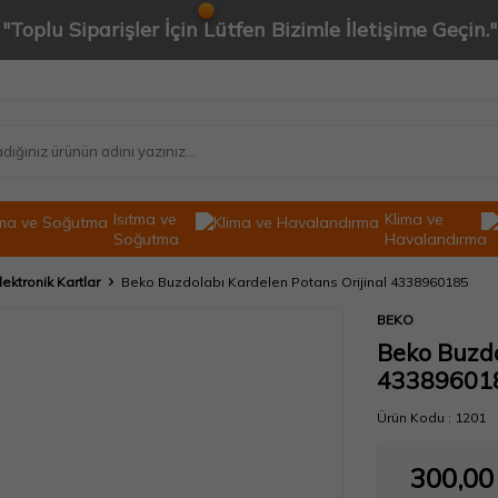
"Toplu Siparişler İçin Lütfen Bizimle İletişime Geçin."
Isıtma ve
Klima ve
Soğutma
Havalandırma
lektronik Kartlar
Beko Buzdolabı Kardelen Potans Orijinal 4338960185
BEKO
Beko Buzdo
43389601
Ürün Kodu :
1201
300,00