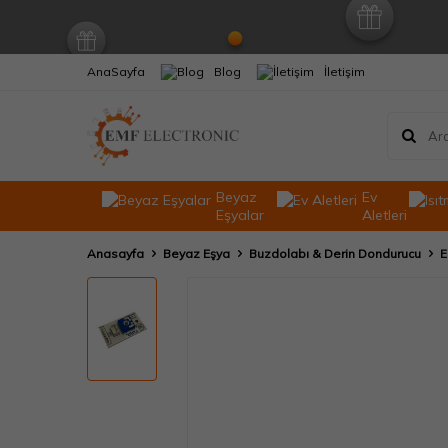
AnaSayfa
Blog
İletişim
Beyaz
Ev
Eşyalar
Aletleri
Anasayfa
Beyaz Eşya
Buzdolabı & Derin Dondurucu
E