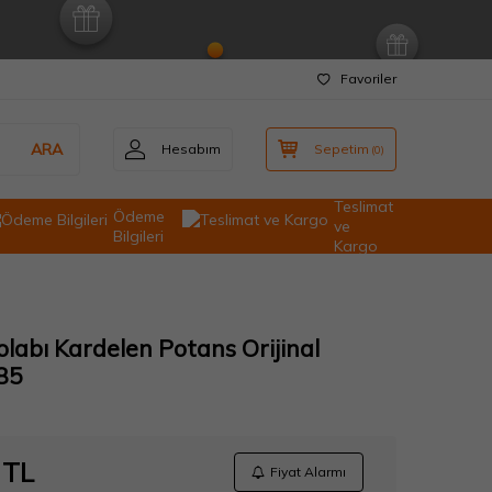
Favoriler
ARA
Hesabım
Sepetim
(
0
)
Teslimat
Ödeme
ve
Bilgileri
Kargo
labı Kardelen Potans Orijinal
85
TL
Fiyat Alarmı