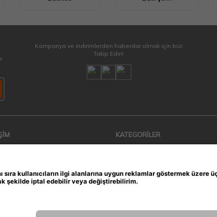
Kampanya ve indirimlerden haberdar olmak için bizi
Takip Edin!
e
ŞİM
KATEGORİLER
VRF - VRS Klima Sistemleri
iler
Küçük Ev Aletleri
zmetleri
Kurutma Makinesi
Buzdolabı & Derin Dondurucu
Bulaşık Makinesi
Çamaşır Makinesi