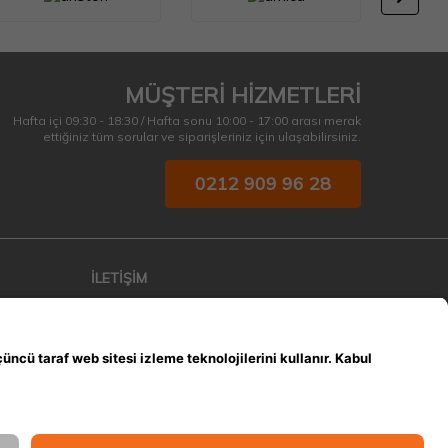
MÜŞTERİ HİZMETLERİ
Hafta içi 09:30 - 18:30 / Hafta sonu 10:00 - 17:00 arası merak
ettiğiniz tüm sorular ve siparişleriniz için ulaşabilirsiniz.
0212 909 96 28
İLETİŞİM
Altınşehir Mah. Osmanlı Cad. Orkun Sokak
No:5/B Başakşehir İstanbul
info@emfelectronicmarket.com