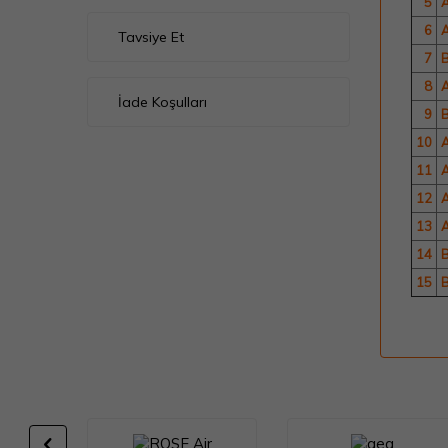
5
A
6
A
Tavsiye Et
7
8
A
İade Koşulları
9
10
A
11
A
12
A
13
A
14
15