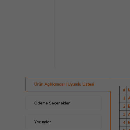
Ürün Açıklaması | Uyumlu Listesi
#
1
A
Ödeme Seçenekleri
2
3
A
Yorumlar
4