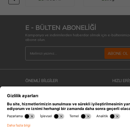
E - BÜLTEN ABONELİĞİ
Kampanya ve indirimlerden haberdar olmak için e-bültenimiz
abone olun.
ABONE OL
ÖNEMLİ BİLGİLER
HIZLI ERİ
Teslimat Koşulları
Anasayfa
Üyelik Sözleşmesi
İndirimdek
Satış Sözleşmesi
Müşteri Hi
Garanti ve İade Koşulları
Sepetim
Gizlilik ve Güvenlik
Hakkımızda