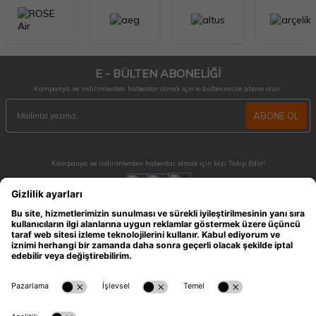
E - BÜLTEN ABONELİĞİ
Kampanya ve indirimlerden haberdar olmak için e-bültenimize abone olun.
ABONE OL
Kampanya ve indirimlerden haberdar olmak için bizi Takip Edin!
MÜŞTERİ HİZMETLERİ
Hafta içi 09:30 - 18:30 / Hafta sonu 10:00 - 17:00 arası merak ettiğiniz tüm sorular ve
siparişleriniz için ulaşabilirsiniz.
0212 909 96 28
ÖNEMLİ BİLGİLER