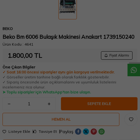
BEKO
Beko Bm 6006 Bulaşık Makinesi Anakart 1739150240
W
h
a
t
a
p
p
D
e
s
t
e
H
a
t
t
Ürün Kodu :
4641
1.800,00
TL
Fiyat Alarmı
Öne Çıkan Bilgiler
✓ Saat 16:00 öncesi siparişler aynı gün kargoya verilmektedir.
✓ Görseller üretim tarihine bağlı olarak farklılık gösterebilir.
✓ Sipariş öncesinde ürün açıklamalarını ve uyumluluk listelerini
incelemeniz rica olunur.
➤ Toplu siparişler için WhatsApp'tan bize ulaşın.
SEPETE EKLE
HEMEN AL
Paylaş
Listeye Ekle
Tavsiye Et