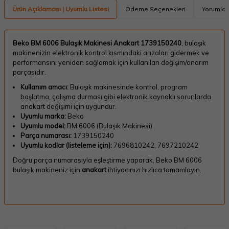
Ürün Açıklaması | Uyumlu Listesi
Ödeme Seçenekleri
Yorumlar
Beko BM 6006 Bulaşık Makinesi Anakart 1739150240
, bulaşık
makinenizin elektronik kontrol kısmındaki arızaları gidermek ve
performansını yeniden sağlamak için kullanılan değişim/onarım
parçasıdır.
Kullanım amacı:
Bulaşık makinesinde kontrol, program
başlatma, çalışma durması gibi elektronik kaynaklı sorunlarda
anakart değişimi için uygundur.
Uyumlu marka:
Beko
Uyumlu model:
BM 6006 (Bulaşık Makinesi)
Parça numarası:
1739150240
Uyumlu kodlar (listeleme için):
7696810242, 7697210242
Doğru parça numarasıyla eşleştirme yaparak, Beko BM 6006
bulaşık makineniz için
anakart
ihtiyacınızı hızlıca tamamlayın.