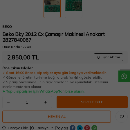
BEKO
Beko Bky 2012 Cx Çamaşır Makinesi Anakart
2827840067
Ürün Kodu :
2740
W
h
a
t
a
p
p
D
e
s
t
e
H
a
t
t
2.850,00
TL
Fiyat Alarmı
Öne Çıkan Bilgiler
✓ Saat 16:00 öncesi siparişler aynı gün kargoya verilmektedir.
✓ Görseller üretim tarihine bağlı olarak farklılık gösterebilir.
✓ Sipariş öncesinde ürün açıklamalarını ve uyumluluk listelerini
incelemeniz rica olunur.
➤ Toplu siparişler için WhatsApp'tan bize ulaşın.
SEPETE EKLE
HEMEN AL
Paylaş
Listeye Ekle
Tavsiye Et