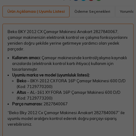
Ürün Açıklaması | Uyumlu Listesi
Ödeme Seçenekleri
Yorumlar
Beko BKY 2012 CX Çamaşır Makinesi Anakart 2827840067,
çamaşır makinenizin elektronik kontrol ve çalışma fonksiyonlarını
yeniden doğru şekilde yerine getirmeye yardımcı olan yedek
parçadır.
Kullanım amacı:
Çamaşır makinesinde kontrol/çalışma kaynaklı
arızalarda (elektronik kontrol kartı ihtiyacı) kullanım için
tasarlanmıştır.
Uyumlu marka ve model (uyumluluk listesi):
Beko
– BKY-2012 CX FORA 16P Çamaşır Makinesi 600 D/D
(Kod: 7129770200)
Altus
– AL-161 XY FORA 16P Çamaşır Makinesi 600 D/D
(Kod: 7129773200)
Parça numarası:
2827840067
“Beko Bky 2012 Cx Çamaşır Makinesi Anakart 2827840067” ile
uyumlu model aralığını kontrol ederek doğru parçayı sipariş
verebilirsiniz.