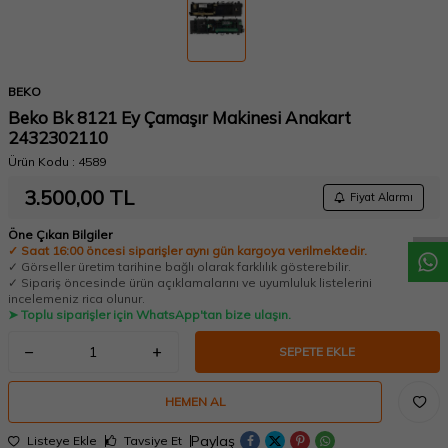
BEKO
Beko Bk 8121 Ey Çamaşır Makinesi Anakart
2432302110
Ürün Kodu :
4589
W
h
a
t
a
p
p
D
e
s
t
e
H
a
t
t
3.500,00
TL
Fiyat Alarmı
Öne Çıkan Bilgiler
✓ Saat 16:00 öncesi siparişler aynı gün kargoya verilmektedir.
✓ Görseller üretim tarihine bağlı olarak farklılık gösterebilir.
✓ Sipariş öncesinde ürün açıklamalarını ve uyumluluk listelerini
incelemeniz rica olunur.
➤ Toplu siparişler için WhatsApp'tan bize ulaşın.
SEPETE EKLE
HEMEN AL
Paylaş
Listeye Ekle
Tavsiye Et