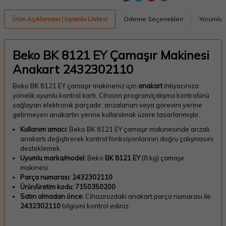
Ürün Açıklaması | Uyumlu Listesi
Ödeme Seçenekleri
Yorumlar
Beko BK 8121 EY Çamaşır Makinesi
Anakart 2432302110
Beko BK 8121 EY çamaşır makineniz için
anakart
ihtiyacınıza
yönelik uyumlu kontrol kartı. Cihazın program/çalışma kontrolünü
sağlayan elektronik parçadır; arızalanan veya görevini yerine
getirmeyen anakartın yerine kullanılmak üzere tasarlanmıştır.
Kullanım amacı:
Beko BK 8121 EY çamaşır makinesinde arızalı
anakartı değiştirerek kontrol fonksiyonlarının doğru çalışmasını
desteklemek.
Uyumlu marka/model:
Beko
BK 8121 EY
(8 kg) çamaşır
makinesi.
Parça numarası:
2432302110
Ürün/üretim kodu:
7150350200
Satın almadan önce:
Cihazınızdaki anakart parça numarası ile
2432302110
bilgisini kontrol ediniz.