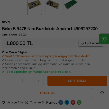
W
h
a
t
a
p
p
D
e
s
t
e
H
a
t
t
BEKO
Beko B 9478 Nex Buzdolabı Anakart 4303297200
Ürün Kodu :
3902
1.800,00
TL
Fiyat Alarmı
Öne Çıkan Bilgiler
✓ Saat 16:00 öncesi siparişler aynı gün kargoya verilmektedir.
✓ Görseller üretim tarihine bağlı olarak farklılık gösterebilir.
✓ Sipariş öncesinde ürün açıklamalarını ve uyumluluk listelerini
incelemeniz rica olunur.
➤ Toplu siparişler için WhatsApp'tan bize ulaşın.
SEPETE EKLE
HEMEN AL
Paylaş
Listeye Ekle
Tavsiye Et