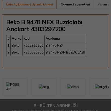
Ürün Açıklaması | Uyumlu Listesi
Ödeme Seçenekleri
Yorumlar
Beko B 9478 NEX Buzdolabı
Anakart 4303297200
#
Marka
Kod
Açıklama
1
Beko
7255920280
B 9478 NEX
2
Beko
7268820280
B 9478 NEXN BUZDOLABI
E - BÜLTEN ABONELİĞİ
Kampanya ve indirimlerden haberdar olmak için e-bültenimize abone olun.