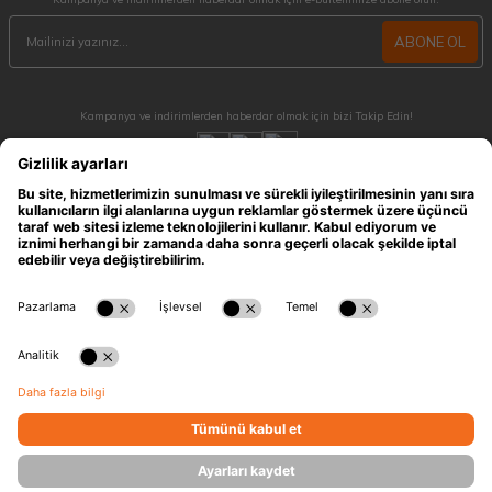
ABONE OL
Kampanya ve indirimlerden haberdar olmak için bizi Takip Edin!
MÜŞTERİ HİZMETLERİ
Hafta içi 09:30 - 18:30 / Hafta sonu 10:00 - 17:00 arası merak ettiğiniz tüm sorular ve
siparişleriniz için ulaşabilirsiniz.
0212 909 96 28
ÖNEMLİ BİLGİLER
HIZLI ERİŞİM
KATEGORİLER
İLETİŞİM