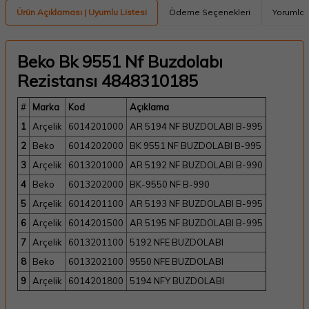
Ürün Açıklaması | Uyumlu Listesi
Ödeme Seçenekleri
Yorumlar
Beko Bk 9551 Nf Buzdolabı
Rezistansı 4848310185
#
Marka
Kod
Açıklama
1
Arçelik
6014201000
AR 5194 NF BUZDOLABI B-995
2
Beko
6014202000
BK 9551 NF BUZDOLABI B-995
3
Arçelik
6013201000
AR 5192 NF BUZDOLABI B-990
4
Beko
6013202000
BK-9550 NF B-990
5
Arçelik
6014201100
AR 5193 NF BUZDOLABI B-995
6
Arçelik
6014201500
AR 5195 NF BUZDOLABI B-995
7
Arçelik
6013201100
5192 NFE BUZDOLABI
8
Beko
6013202100
9550 NFE BUZDOLABI
9
Arçelik
6014201800
5194 NFY BUZDOLABI