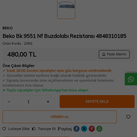
BEKO
Beko Bk 9551 Nf Buzdolabı Rezistansı 4848310185
Ürün Kodu :
2091
W
h
a
t
a
p
p
D
e
s
t
e
H
a
t
t
480,00
TL
Fiyat Alarmı
Öne Çıkan Bilgiler
✓ Saat 16:00 öncesi siparişler aynı gün kargoya verilmektedir.
✓ Görseller üretim tarihine bağlı olarak farklılık gösterebilir.
✓ Sipariş öncesinde ürün açıklamalarını ve uyumluluk listelerini
incelemeniz rica olunur.
➤ Toplu siparişler için WhatsApp'tan bize ulaşın.
SEPETE EKLE
HEMEN AL
Paylaş
Listeye Ekle
Tavsiye Et