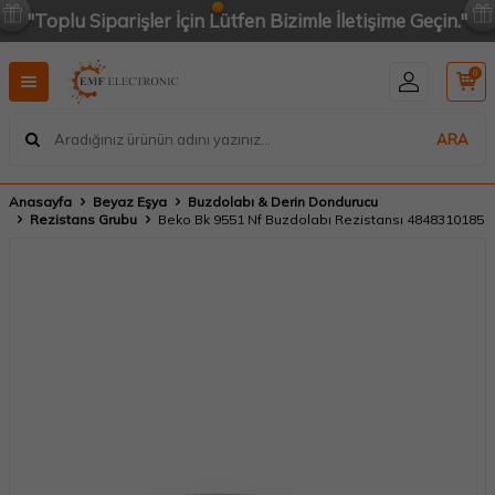
"Toplu Siparişler İçin Lütfen Bizimle İletişime Geçin."
0
ARA
Anasayfa
Beyaz Eşya
Buzdolabı & Derin Dondurucu
Rezistans Grubu
Beko Bk 9551 Nf Buzdolabı Rezistansı 4848310185