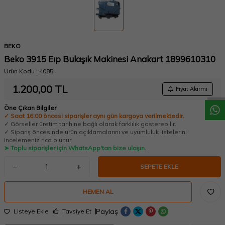
BEKO
Beko 3915 Eıp Bulaşık Makinesi Anakart 1899610310
W
h
a
t
a
p
p
D
e
s
t
e
H
a
t
t
Ürün Kodu :
4085
1.200,00
TL
Fiyat Alarmı
Öne Çıkan Bilgiler
✓ Saat 16:00 öncesi siparişler aynı gün kargoya verilmektedir.
✓ Görseller üretim tarihine bağlı olarak farklılık gösterebilir.
✓ Sipariş öncesinde ürün açıklamalarını ve uyumluluk listelerini
incelemeniz rica olunur.
➤ Toplu siparişler için WhatsApp'tan bize ulaşın.
SEPETE EKLE
HEMEN AL
Paylaş
Listeye Ekle
Tavsiye Et