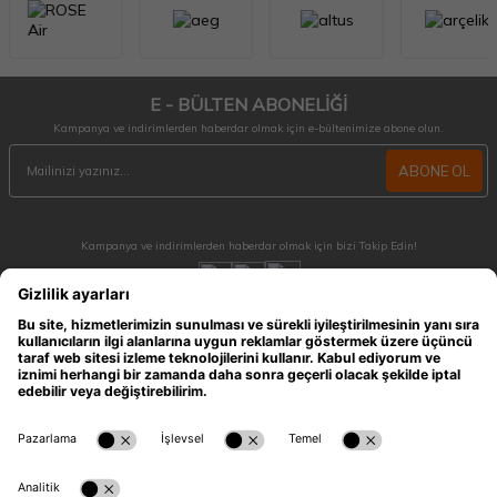
E - BÜLTEN ABONELİĞİ
Kampanya ve indirimlerden haberdar olmak için e-bültenimize abone olun.
ABONE OL
Kampanya ve indirimlerden haberdar olmak için bizi Takip Edin!
MÜŞTERİ HİZMETLERİ
Hafta içi 09:30 - 18:30 / Hafta sonu 10:00 - 17:00 arası merak ettiğiniz tüm sorular ve
siparişleriniz için ulaşabilirsiniz.
0212 909 96 28
ÖNEMLİ BİLGİLER