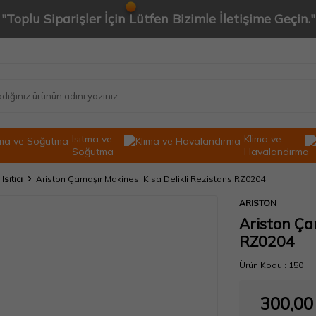
"Toplu Siparişler İçin Lütfen Bizimle İletişime Geçin."
Isıtma ve
Klima ve
Soğutma
Havalandırma
sıtıcı
Ariston Çamaşır Makinesi Kısa Delikli Rezistans RZ0204
ARISTON
Ariston Ça
RZ0204
Ürün Kodu :
150
300,00