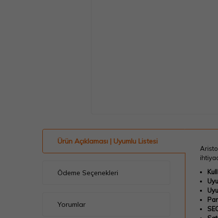
Ürün Açıklaması | Uyumlu Listesi
Aristo
ihtiya
Kul
Ödeme Seçenekleri
Uyu
Uyu
Par
Yorumlar
SEO