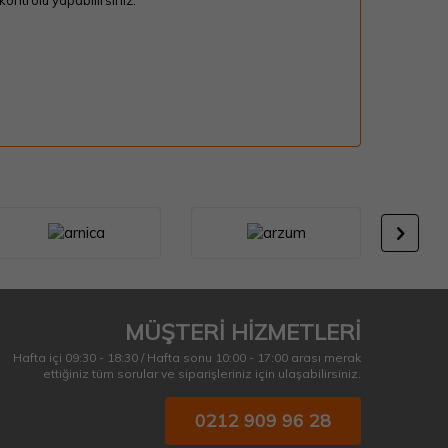
ontrolü yapabilirsiniz.
MÜŞTERİ HİZMETLERİ
Hafta içi 09:30 - 18:30 / Hafta sonu 10:00 - 17:00 arası merak
ettiğiniz tüm sorular ve siparişleriniz için ulaşabilirsiniz.
0212 909 96 28