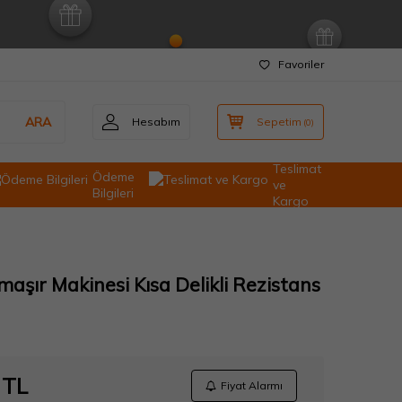
Favoriler
ARA
Hesabım
Sepetim
(
0
)
Teslimat
Ödeme
ve
Bilgileri
Kargo
maşır Makinesi Kısa Delikli Rezistans
TL
Fiyat Alarmı