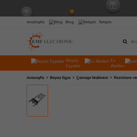
AnaSayfa
Blog
İletişim
Beyaz
Ev
Eşyalar
Aletleri
Anasayfa
Beyaz Eşya
Çamaşır Makinesi
Rezistans ve I