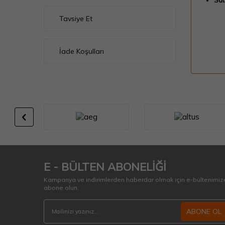
Sat
Tavsiye Et
İade Koşulları
E - BÜLTEN ABONELİĞİ
Kampanya ve indirimlerden haberdar olmak için e-bültenimiz
abone olun.
ABONE OL