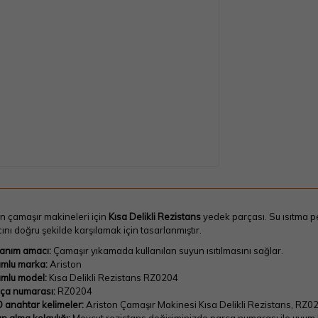
n çamaşır makineleri için
Kısa Delikli Rezistans
yedek parçası. Su ısıtma p
cını doğru şekilde karşılamak için tasarlanmıştır.
lanım amacı:
Çamaşır yıkamada kullanılan suyun ısıtılmasını sağlar.
mlu marka:
Ariston
mlu model:
Kısa Delikli Rezistans RZ0204
ça numarası:
RZ0204
 anahtar kelimeler:
Ariston Çamaşır Makinesi Kısa Delikli Rezistans, RZ0