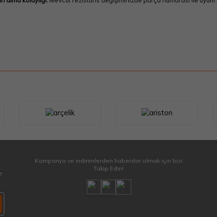
ın alma kolaylığı:
Mevcut rezistans değişiminizde parça numarası ile uyum k
Kampanya ve indirimlerden haberdar olmak için bizi
Takip Edin!
e