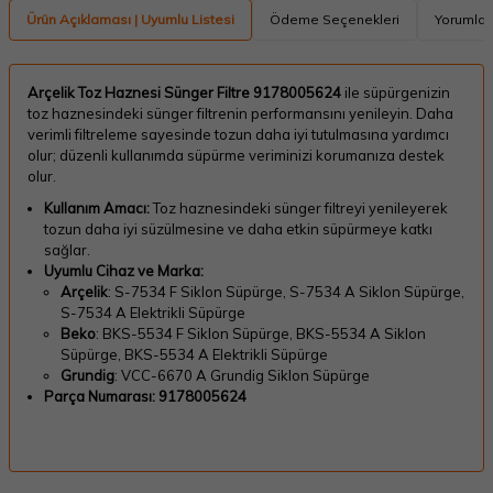
Ürün Açıklaması | Uyumlu Listesi
Ödeme Seçenekleri
Yorumlar
Arçelik Toz Haznesi Sünger Filtre 9178005624
ile süpürgenizin
toz haznesindeki sünger filtrenin performansını yenileyin. Daha
verimli filtreleme sayesinde tozun daha iyi tutulmasına yardımcı
olur; düzenli kullanımda süpürme veriminizi korumanıza destek
olur.
Kullanım Amacı:
Toz haznesindeki sünger filtreyi yenileyerek
tozun daha iyi süzülmesine ve daha etkin süpürmeye katkı
sağlar.
Uyumlu Cihaz ve Marka:
Arçelik
: S-7534 F Siklon Süpürge, S-7534 A Siklon Süpürge,
S-7534 A Elektrikli Süpürge
Beko
: BKS-5534 F Siklon Süpürge, BKS-5534 A Siklon
Süpürge, BKS-5534 A Elektrikli Süpürge
Grundig
: VCC-6670 A Grundig Siklon Süpürge
Parça Numarası:
9178005624