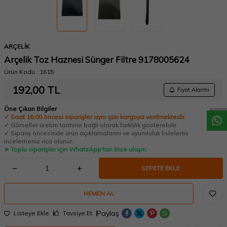
ARÇELİK
Arçelik Toz Haznesi Sünger Filtre 9178005624
W
h
a
t
a
p
p
D
e
s
t
e
H
a
t
t
Ürün Kodu :
1615
192,00
TL
Fiyat Alarmı
Öne Çıkan Bilgiler
✓ Saat 16:00 öncesi siparişler aynı gün kargoya verilmektedir.
✓ Görseller üretim tarihine bağlı olarak farklılık gösterebilir.
✓ Sipariş öncesinde ürün açıklamalarını ve uyumluluk listelerini
incelemeniz rica olunur.
➤ Toplu siparişler için WhatsApp'tan bize ulaşın.
SEPETE EKLE
HEMEN AL
Paylaş
Listeye Ekle
Tavsiye Et