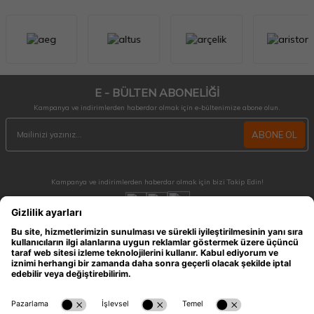
E - BÜLTEN ABONELİĞİ
Kampanya ve indirimlerden haberdar olmak için e-bültenimize abone olun.
ABONE OL
Kampanya ve indirimlerden haberdar olmak için bizi Takip Edin!
MÜŞTERİ HİZMETLERİ
Hafta içi 09:30 - 18:30 / Hafta sonu 10:00 - 17:00 arası merak ettiğiniz tüm sorular ve
siparişleriniz için ulaşabilirsiniz.
0212 909 96 28