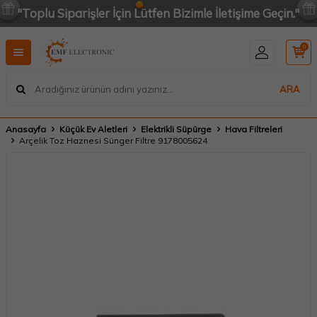
"Toplu Siparişler İçin Lütfen Bizimle İletişime Geçin."
0
ARA
Anasayfa
Küçük Ev Aletleri
Elektrikli Süpürge
Hava Filtreleri
Arçelik Toz Haznesi Sünger Filtre 9178005624