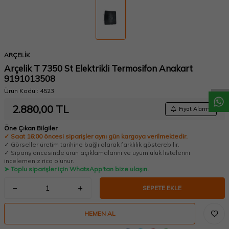
W
h
a
t
a
p
p
D
e
s
t
e
H
a
t
t
ARÇELİK
Arçelik T 7350 St Elektrikli Termosifon Anakart
9191013508
Ürün Kodu :
4523
2.880,00
TL
Fiyat Alarmı
Öne Çıkan Bilgiler
✓ Saat 16:00 öncesi siparişler aynı gün kargoya verilmektedir.
✓ Görseller üretim tarihine bağlı olarak farklılık gösterebilir.
✓ Sipariş öncesinde ürün açıklamalarını ve uyumluluk listelerini
incelemeniz rica olunur.
➤ Toplu siparişler için WhatsApp'tan bize ulaşın.
SEPETE EKLE
HEMEN AL