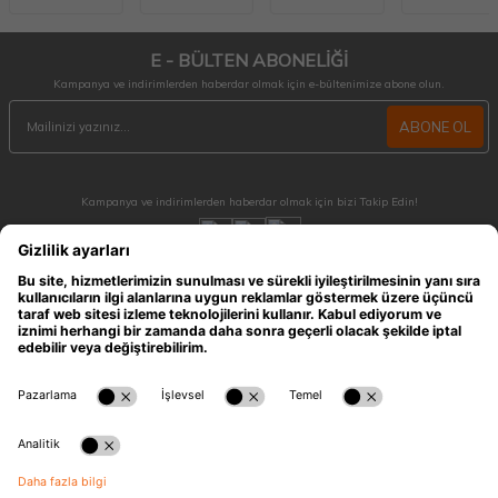
E - BÜLTEN ABONELİĞİ
Kampanya ve indirimlerden haberdar olmak için e-bültenimize abone olun.
ABONE OL
Kampanya ve indirimlerden haberdar olmak için bizi Takip Edin!
MÜŞTERİ HİZMETLERİ
Hafta içi 09:30 - 18:30 / Hafta sonu 10:00 - 17:00 arası merak ettiğiniz tüm sorular ve
siparişleriniz için ulaşabilirsiniz.
0212 909 96 28
ÖNEMLİ BİLGİLER
HIZLI ERİŞİM