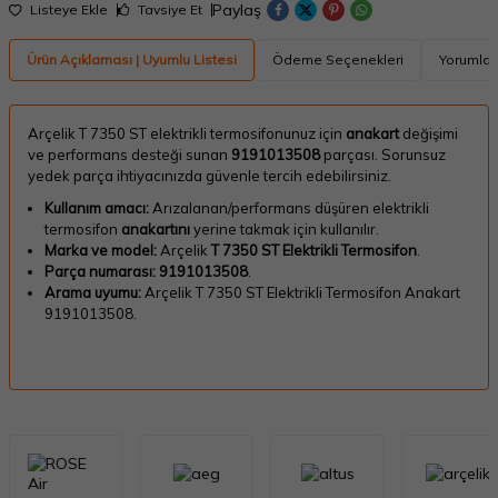
Paylaş
Listeye Ekle
Tavsiye Et
Ürün Açıklaması | Uyumlu Listesi
Ödeme Seçenekleri
Yorumlar
Arçelik T 7350 ST elektrikli termosifonunuz için
anakart
değişimi
ve performans desteği sunan
9191013508
parçası. Sorunsuz
yedek parça ihtiyacınızda güvenle tercih edebilirsiniz.
Kullanım amacı:
Arızalanan/performans düşüren elektrikli
termosifon
anakartını
yerine takmak için kullanılır.
Marka ve model:
Arçelik
T 7350 ST Elektrikli Termosifon
.
Parça numarası:
9191013508
.
Arama uyumu:
Arçelik T 7350 ST Elektrikli Termosifon Anakart
9191013508.