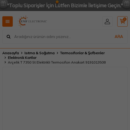
"Toplu Siparişler İçin Lütfen Bizimle İletişime Geçin."
0
ARA
Anasayfa
Isıtma & Soğutma
Termosifonlar & Şofbenler
Elektronik Kartlar
Arçelik T 7350 St Elektrikli Termosifon Anakart 9191013508