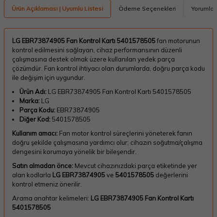
Ürün Açıklaması | Uyumlu Listesi
Ödeme Seçenekleri
Yorumlar
LG EBR73874905 Fan Kontrol Kartı 5401578505
fan motorunun
kontrol edilmesini sağlayan, cihaz performansının düzenli
çalışmasına destek olmak üzere kullanılan yedek parça
çözümdür. Fan kontrol ihtiyacı olan durumlarda, doğru parça kodu
ile değişim için uygundur.
Ürün Adı:
LG EBR73874905 Fan Kontrol Kartı 5401578505
Marka:
LG
Parça Kodu:
EBR73874905
Diğer Kod:
5401578505
Kullanım amacı:
Fan motor kontrol süreçlerini yöneterek fanın
doğru şekilde çalışmasına yardımcı olur; cihazın soğutma/çalışma
dengesini korumaya yönelik bir bileşendir.
Satın almadan önce:
Mevcut cihazınızdaki parça etiketinde yer
alan kodlarla
LG EBR73874905
ve
5401578505
değerlerini
kontrol etmeniz önerilir.
Arama anahtar kelimeleri:
LG EBR73874905 Fan Kontrol Kartı
5401578505