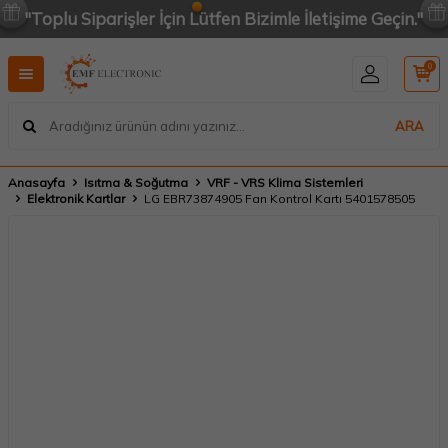
"Toplu Siparişler İçin Lütfen Bizimle İletişime Geçin."
0
ARA
Anasayfa
Isıtma & Soğutma
VRF - VRS Klima Sistemleri
Elektronik Kartlar
LG EBR73874905 Fan Kontrol Kartı 5401578505