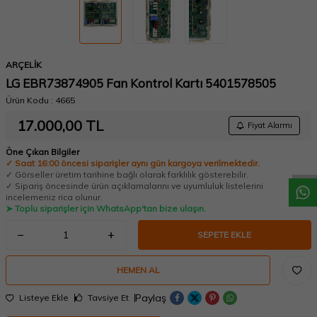
ARÇELİK
LG EBR73874905 Fan Kontrol Kartı 5401578505
Ürün Kodu :
4665
17.000,00
TL
W
h
a
t
a
p
p
D
e
s
t
e
H
a
t
t
Fiyat Alarmı
Öne Çıkan Bilgiler
✓ Saat 16:00 öncesi siparişler aynı gün kargoya verilmektedir.
✓ Görseller üretim tarihine bağlı olarak farklılık gösterebilir.
✓ Sipariş öncesinde ürün açıklamalarını ve uyumluluk listelerini
incelemeniz rica olunur.
➤ Toplu siparişler için WhatsApp'tan bize ulaşın.
SEPETE EKLE
HEMEN AL
Paylaş
Listeye Ekle
Tavsiye Et