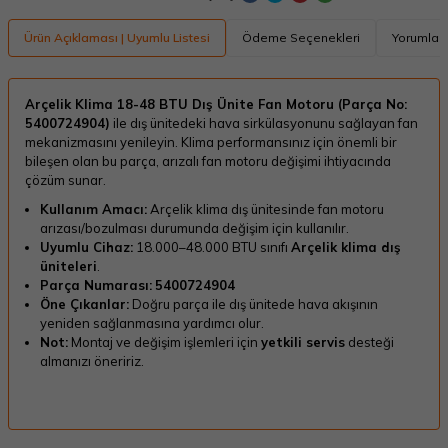
Ürün Açıklaması | Uyumlu Listesi
Ödeme Seçenekleri
Yorumlar
Arçelik Klima 18-48 BTU Dış Ünite Fan Motoru (Parça No:
5400724904)
ile dış ünitedeki hava sirkülasyonunu sağlayan fan
mekanizmasını yenileyin. Klima performansınız için önemli bir
bileşen olan bu parça, arızalı fan motoru değişimi ihtiyacında
çözüm sunar.
Kullanım Amacı:
Arçelik klima dış ünitesinde fan motoru
arızası/bozulması durumunda değişim için kullanılır.
Uyumlu Cihaz:
18.000–48.000 BTU sınıfı
Arçelik klima dış
üniteleri
.
Parça Numarası:
5400724904
Öne Çıkanlar:
Doğru parça ile dış ünitede hava akışının
yeniden sağlanmasına yardımcı olur.
Not:
Montaj ve değişim işlemleri için
yetkili servis
desteği
almanızı öneririz.