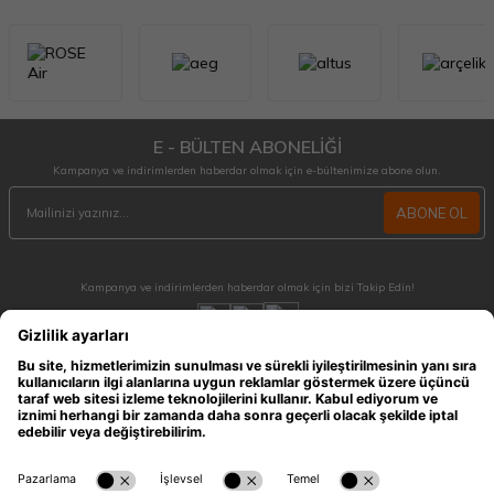
E - BÜLTEN ABONELİĞİ
Kampanya ve indirimlerden haberdar olmak için e-bültenimize abone olun.
ABONE OL
Kampanya ve indirimlerden haberdar olmak için bizi Takip Edin!
MÜŞTERİ HİZMETLERİ
Hafta içi 09:30 - 18:30 / Hafta sonu 10:00 - 17:00 arası merak ettiğiniz tüm sorular ve
siparişleriniz için ulaşabilirsiniz.
0212 909 96 28