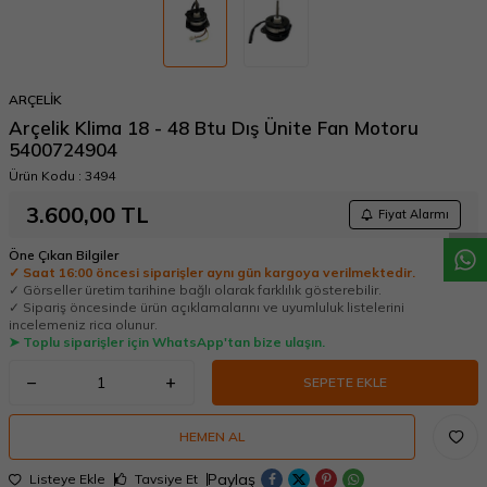
ARÇELİK
Arçelik Klima 18 - 48 Btu Dış Ünite Fan Motoru
5400724904
W
h
a
t
a
p
p
D
e
s
t
e
H
a
t
t
Ürün Kodu :
3494
3.600,00
TL
Fiyat Alarmı
Öne Çıkan Bilgiler
✓ Saat 16:00 öncesi siparişler aynı gün kargoya verilmektedir.
✓ Görseller üretim tarihine bağlı olarak farklılık gösterebilir.
✓ Sipariş öncesinde ürün açıklamalarını ve uyumluluk listelerini
incelemeniz rica olunur.
➤ Toplu siparişler için WhatsApp'tan bize ulaşın.
SEPETE EKLE
HEMEN AL
Paylaş
Listeye Ekle
Tavsiye Et