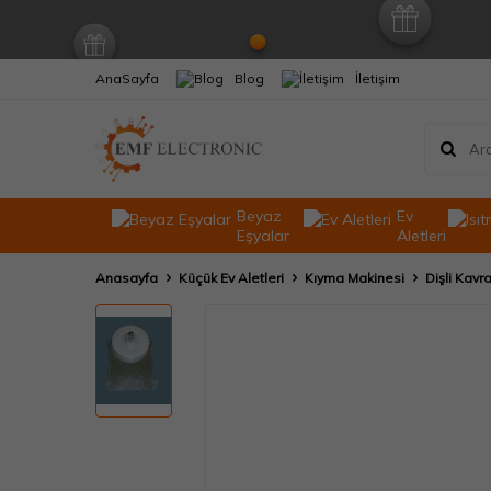
AnaSayfa
Blog
İletişim
Beyaz
Ev
Eşyalar
Aletleri
Anasayfa
Küçük Ev Aletleri
Kıyma Makinesi
Dişli Kavr