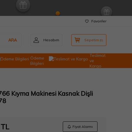
Favoriler
ARA
Hesabım
Sepetim
(
0
)
Teslimat
Ödeme
ve
Bilgileri
Kargo
1766 Kıyma Makinesi Kasnak Dişli
78
TL
Fiyat Alarmı