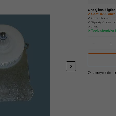
Öne Çıkan Bilgiler
✓ Saat 16:00 önces
✓ Görseller üretim t
✓ Sipariş öncesinde
olunur.
➤ Toplu siparişler
Listeye Ekle