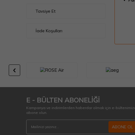
Par
Tavsiye Et
İade Koşulları
E - BÜLTEN ABONELİĞİ
Kampanya ve indirimlerden haberdar olmak için e-bültenimiz
abone olun.
ABONE OL