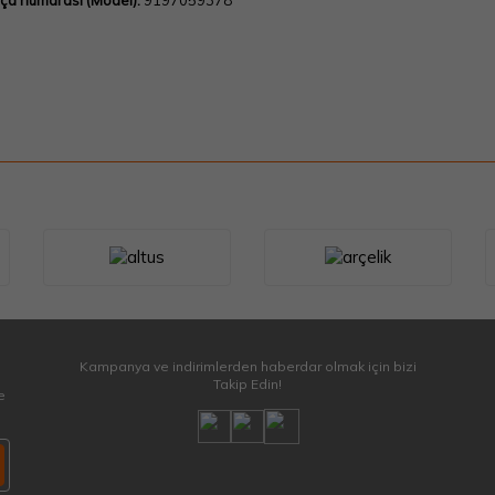
ça numarası (Model):
9197059378
Kampanya ve indirimlerden haberdar olmak için bizi
Takip Edin!
e