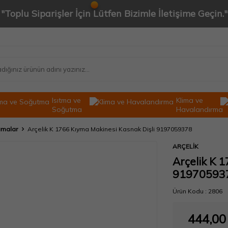
"Toplu Siparişler İçin Lütfen Bizimle İletişime Geçin."
Isıtma ve
Klima ve
Soğutma
Havalandırma
amalar
Arçelik K 1766 Kıyma Makinesi Kasnak Dişli 9197059378
ARÇELİK
Arçelik K 
91970593
Ürün Kodu :
2806
444,00