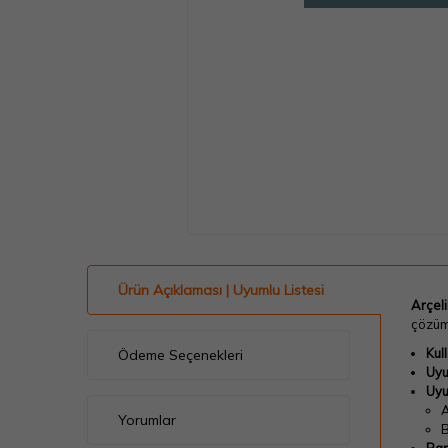
Ürün Açıklaması | Uyumlu Listesi
Arçel
çözümd
Kul
Ödeme Seçenekleri
Uyu
Uyu
A
Yorumlar
B