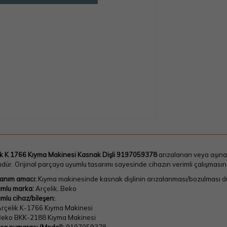
ik K 1766 Kıyma Makinesi Kasnak Dişli 9197059378
arızalanan veya aşınan
ür. Orijinal parçaya uyumlu tasarımı sayesinde cihazın verimli çalışmasın
lanım amacı:
Kıyma makinesinde kasnak dişlinin arızalanması/bozulması 
mlu marka:
Arçelik, Beko
mlu cihaz/bileşen:
rçelik K-1766 Kıyma Makinesi
eko BKK-2188 Kıyma Makinesi