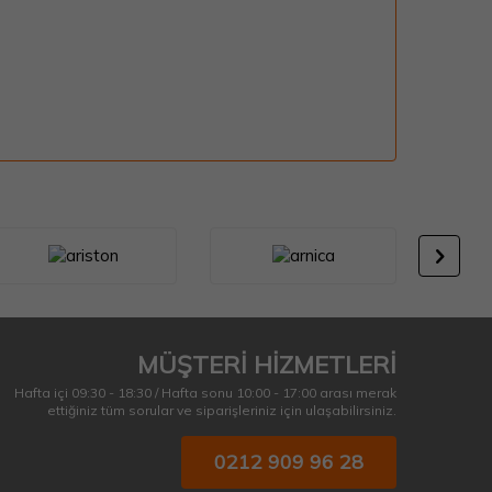
MÜŞTERİ HİZMETLERİ
Hafta içi 09:30 - 18:30 / Hafta sonu 10:00 - 17:00 arası merak
ettiğiniz tüm sorular ve siparişleriniz için ulaşabilirsiniz.
0212 909 96 28