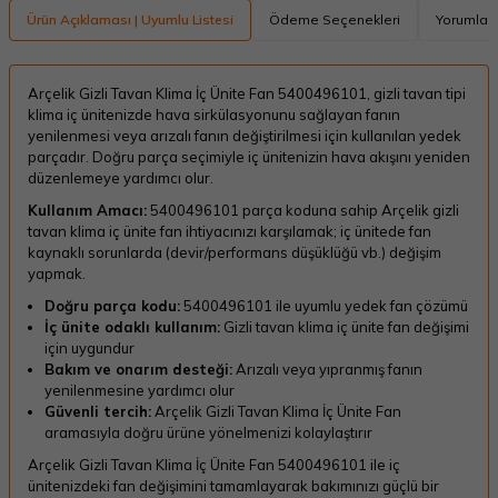
Ürün Açıklaması | Uyumlu Listesi
Ödeme Seçenekleri
Yorumlar
Arçelik Gizli Tavan Klima İç Ünite Fan 5400496101, gizli tavan tipi
klima iç ünitenizde hava sirkülasyonunu sağlayan fanın
yenilenmesi veya arızalı fanın değiştirilmesi için kullanılan yedek
parçadır. Doğru parça seçimiyle iç ünitenizin hava akışını yeniden
düzenlemeye yardımcı olur.
Kullanım Amacı:
5400496101 parça koduna sahip Arçelik gizli
tavan klima iç ünite fan ihtiyacınızı karşılamak; iç ünitede fan
kaynaklı sorunlarda (devir/performans düşüklüğü vb.) değişim
yapmak.
Doğru parça kodu:
5400496101 ile uyumlu yedek fan çözümü
İç ünite odaklı kullanım:
Gizli tavan klima iç ünite fan değişimi
için uygundur
Bakım ve onarım desteği:
Arızalı veya yıpranmış fanın
yenilenmesine yardımcı olur
Güvenli tercih:
Arçelik Gizli Tavan Klima İç Ünite Fan
aramasıyla doğru ürüne yönelmenizi kolaylaştırır
Arçelik Gizli Tavan Klima İç Ünite Fan 5400496101 ile iç
ünitenizdeki fan değişimini tamamlayarak bakımınızı güçlü bir