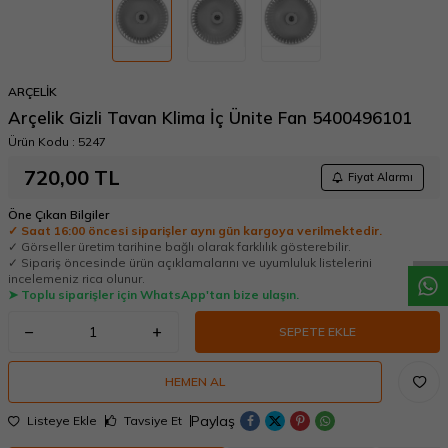
ARÇELİK
Arçelik Gizli Tavan Klima İç Ünite Fan 5400496101
Ürün Kodu :
5247
720,00
TL
Fiyat Alarmı
W
h
a
t
a
p
p
D
e
s
t
e
H
a
t
t
Öne Çıkan Bilgiler
✓ Saat 16:00 öncesi siparişler aynı gün kargoya verilmektedir.
✓ Görseller üretim tarihine bağlı olarak farklılık gösterebilir.
✓ Sipariş öncesinde ürün açıklamalarını ve uyumluluk listelerini
incelemeniz rica olunur.
➤ Toplu siparişler için WhatsApp'tan bize ulaşın.
SEPETE EKLE
HEMEN AL
Paylaş
Listeye Ekle
Tavsiye Et