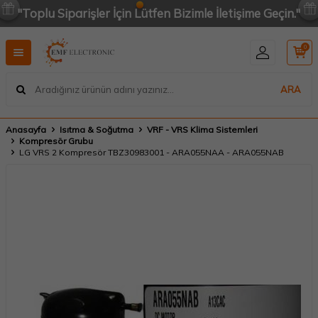
"Toplu Siparişler İçin Lütfen Bizimle İletişime Geçin."
0
ARA
Anasayfa
Isıtma & Soğutma
VRF - VRS Klima Sistemleri
Kompresör Grubu
LG VRS 2 Kompresör TBZ30983001 - ARA055NAA - ARA055NAB