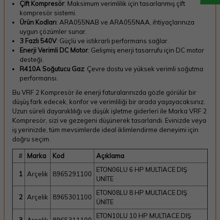
Çift Kompresör
: Maksimum verimlilik için tasarlanmış çift
kompresör sistemi.
Ürün Kodları
: ARA055NAB ve ARA055NAA, ihtiyaçlarınıza
uygun çözümler sunar.
3 Fazlı 540V
: Güçlü ve istikrarlı performans sağlar.
Enerji Verimli DC Motor
: Gelişmiş enerji tasarrufu için DC motor
desteği.
R410A Soğutucu Gaz
: Çevre dostu ve yüksek verimli soğutma
performansı.
Bu VRF 2 Kompresör ile enerji faturalarınızda gözle görülür bir
düşüş fark edecek, konfor ve verimliliği bir arada yaşayacaksınız.
Uzun süreli dayanıklılığı ve düşük işletme giderleri ile Marka VRF 2
Kompresör, sizi ve gezegeni düşünerek tasarlandı. Evinizde veya
iş yerinizde, tüm mevsimlerde ideal iklimlendirme deneyimi için
doğru seçim.
#
Marka
Kod
Açıklama
ETON06LU 6 HP MULTIACE DIŞ
1
Arçelik
8965291100
UNİTE
ETON08LU 8 HP MULTIACE DIŞ
2
Arçelik
8965301100
ÜNİTE
ETON10LU 10 HP MULTIACE DIŞ