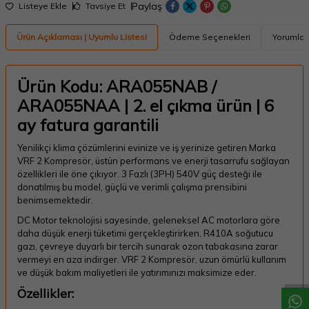
Paylaş
Listeye Ekle
Tavsiye Et
Ürün Açıklaması | Uyumlu Listesi
Ödeme Seçenekleri
Yorumlar
Ürün Kodu: ARA055NAB /
ARA055NAA | 2. el çıkma ürün | 6
ay fatura garantili
Yenilikçi klima çözümlerini evinize ve iş yerinize getiren Marka
VRF 2 Kompresör, üstün performans ve enerji tasarrufu sağlayan
özellikleri ile öne çıkıyor. 3 Fazlı (3PH) 540V güç desteği ile
donatılmış bu model, güçlü ve verimli çalışma prensibini
benimsemektedir.
DC Motor teknolojisi sayesinde, geleneksel AC motorlara göre
daha düşük enerji tüketimi gerçekleştirirken, R410A soğutucu
W
h
a
t
a
p
p
D
e
s
t
e
H
a
t
t
gazı, çevreye duyarlı bir tercih sunarak ozon tabakasına zarar
vermeyi en aza indirger. VRF 2 Kompresör, uzun ömürlü kullanım
ve düşük bakım maliyetleri ile yatırımınızı maksimize eder.
Özellikler: