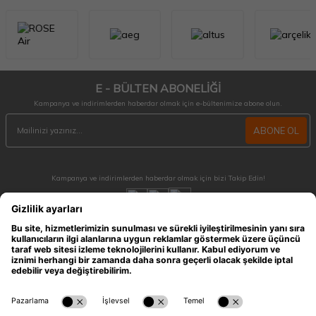
E - BÜLTEN ABONELİĞİ
Kampanya ve indirimlerden haberdar olmak için e-bültenimize abone olun.
ABONE OL
Kampanya ve indirimlerden haberdar olmak için bizi Takip Edin!
MÜŞTERİ HİZMETLERİ
Hafta içi 09:30 - 18:30 / Hafta sonu 10:00 - 17:00 arası merak ettiğiniz tüm sorular ve
siparişleriniz için ulaşabilirsiniz.
0212 909 96 28