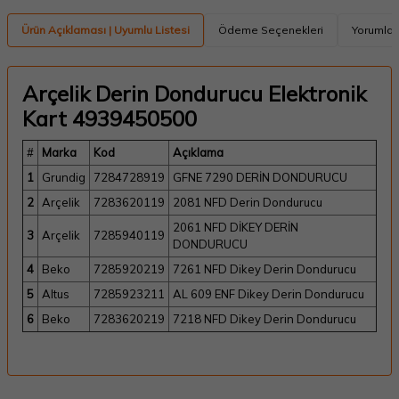
Ürün Açıklaması | Uyumlu Listesi
Ödeme Seçenekleri
Yorumlar
Arçelik Derin Dondurucu Elektronik
Kart 4939450500
#
Marka
Kod
Açıklama
1
Grundig
7284728919
GFNE 7290 DERİN DONDURUCU
2
Arçelik
7283620119
2081 NFD Derin Dondurucu
2061 NFD DİKEY DERİN
3
Arçelik
7285940119
DONDURUCU
4
Beko
7285920219
7261 NFD Dikey Derin Dondurucu
5
Altus
7285923211
AL 609 ENF Dikey Derin Dondurucu
6
Beko
7283620219
7218 NFD Dikey Derin Dondurucu