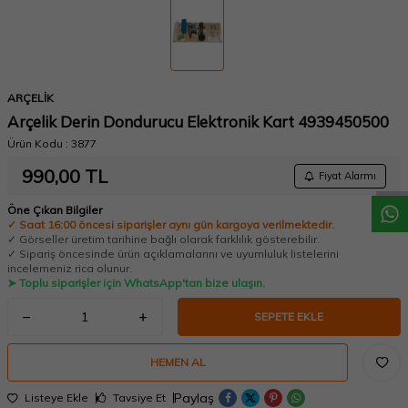
ARÇELİK
Arçelik Derin Dondurucu Elektronik Kart 4939450500
W
h
a
t
a
p
p
D
e
s
t
e
H
a
t
t
Ürün Kodu :
3877
990,00
TL
Fiyat Alarmı
Öne Çıkan Bilgiler
✓ Saat 16:00 öncesi siparişler aynı gün kargoya verilmektedir.
✓ Görseller üretim tarihine bağlı olarak farklılık gösterebilir.
✓ Sipariş öncesinde ürün açıklamalarını ve uyumluluk listelerini
incelemeniz rica olunur.
➤ Toplu siparişler için WhatsApp'tan bize ulaşın.
SEPETE EKLE
HEMEN AL
Paylaş
Listeye Ekle
Tavsiye Et