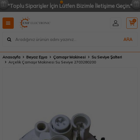
"Toplu Siparişler İçin Lütfen Bizimle İletişime Geçin."
0
ARA
Anasayfa
Beyaz Eşya
Çamaşır Makinesi
Su Seviye Şalteri
Arçelik Çamaşır Makinesi Su Seviye 2703280200