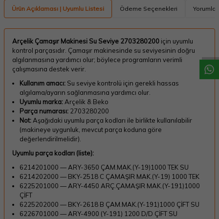
Ürün Açıklaması | Uyumlu Listesi
Ödeme Seçenekleri
Yorumlar
W
h
a
t
a
p
p
D
e
s
t
e
H
a
t
t
Arçelik Çamaşır Makinesi Su Seviye 2703280200
için uyumlu
kontrol parçasıdır. Çamaşır makinesinde su seviyesinin doğru
algılanmasına yardımcı olur; böylece programların verimli
çalışmasına destek verir.
Kullanım amacı:
Su seviye kontrolü için gerekli hassas
algılama/ayarın sağlanmasına yardımcı olur.
Uyumlu marka:
Arçelik & Beko
Parça numarası:
2703280200
Not:
Aşağıdaki uyumlu parça kodları ile birlikte kullanılabilir
(makineye uygunluk, mevcut parça koduna göre
değerlendirilmelidir).
Uyumlu parça kodları (liste):
6214201000 — ARY-3650 ÇAM.MAK.(Y-19)1000 TEK SU
6214202000 — BKY-2518 C ÇAMAŞIR MAK.(Y-19) 1000 TEK
6225201000 — ARY-4450 ARÇ.ÇAMAŞIR MAK.(Y-191)1000
ÇİFT
6225202000 — BKY-2618 B ÇAM.MAK.(Y-191)1000 ÇİFT SU
6226701000 — ARY-4900 (Y-191) 1200 D/D ÇİFT SU