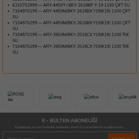
6210702999 — ARY-4450Y / BKY-2618BP Y-19 1100 ÇİFT SU
7104970199 — ARY-4450M/BKY-2618BX Y19(K19) 1100 ÇİFT
SU
7104970299 — ARY-4450M/BKY-2618BX Y19(K19) 1100 ÇİFT
SU
7104870199 — ARY-3650M/BKY-2518CX Y19(K19) 1100 TEK
SU
7104870299 — ARY-3650M/BKY-2518CX Y19(K19) 1100 TEK
SU
E - BÜLTEN ABONELİĞİ
Kampanya ve indirimlerden haberdar olmak için e-bültenimize abone olun.
ABONE OL