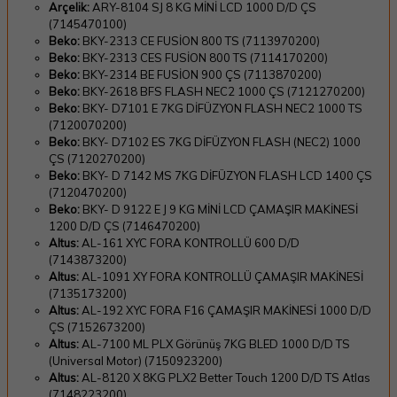
Arçelik:
ARY-8104 SJ 8 KG MİNİ LCD 1000 D/D ÇS
(7145470100)
Beko:
BKY-2313 CE FUSİON 800 TS (7113970200)
Beko:
BKY-2313 CES FUSİON 800 TS (7114170200)
Beko:
BKY-2314 BE FUSİON 900 ÇS (7113870200)
Beko:
BKY-2618 BFS FLASH NEC2 1000 ÇS (7121270200)
Beko:
BKY- D7101 E 7KG DİFÜZYON FLASH NEC2 1000 TS
(7120070200)
Beko:
BKY- D7102 ES 7KG DİFÜZYON FLASH (NEC2) 1000
ÇS (7120270200)
Beko:
BKY- D 7142 MS 7KG DİFÜZYON FLASH LCD 1400 ÇS
(7120470200)
Beko:
BKY- D 9122 E J 9 KG MİNİ LCD ÇAMAŞIR MAKİNESİ
1200 D/D ÇS (7146470200)
Altus:
AL-161 XYC FORA KONTROLLÜ 600 D/D
(7143873200)
Altus:
AL-1091 XY FORA KONTROLLÜ ÇAMAŞIR MAKİNESİ
(7135173200)
Altus:
AL-192 XYC FORA F16 ÇAMAŞIR MAKİNESİ 1000 D/D
ÇS (7152673200)
Altus:
AL-7100 ML PLX Görünüş 7KG BLED 1000 D/D TS
(Universal Motor) (7150923200)
Altus:
AL-8120 X 8KG PLX2 Better Touch 1200 D/D TS Atlas
(7148223200)