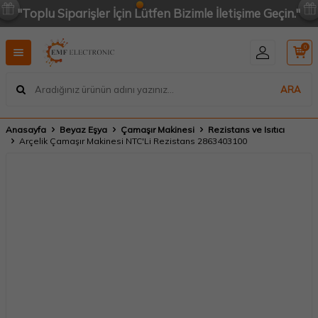
"Toplu Siparişler İçin Lütfen Bizimle İletişime Geçin."
0
ARA
Anasayfa
Beyaz Eşya
Çamaşır Makinesi
Rezistans ve Isıtıcı
Arçelik Çamaşır Makinesi NTC'Li Rezistans 2863403100