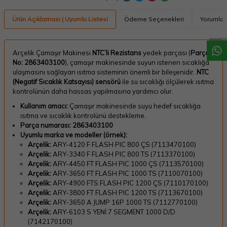
W
h
a
t
a
p
p
D
e
s
t
e
H
a
t
t
Ürün Açıklaması | Uyumlu Listesi
Ödeme Seçenekleri
Yorumlar
Arçelik Çamaşır Makinesi
NTC’li Rezistans
yedek parçası (
Parça
No: 2863403100
), çamaşır makinesinde suyun istenen sıcaklığa
ulaşmasını sağlayan ısıtma sisteminin önemli bir bileşenidir.
NTC
(Negatif Sıcaklık Katsayısı) sensörü
ile su sıcaklığı ölçülerek ısıtma
kontrolünün daha hassas yapılmasına yardımcı olur.
Kullanım amacı:
Çamaşır makinesinde suyu hedef sıcaklığa
ısıtma ve sıcaklık kontrolünü destekleme.
Parça numarası:
2863403100
Uyumlu marka ve modeller (örnek):
Arçelik:
ARY-4120 F FLASH PIC 800 ÇS (7113470100)
Arçelik:
ARY-3340 F FLASH PIC 800 TS (7113370100)
Arçelik:
ARY-4450 FT FLASH PIC 1000 ÇS (7113570100)
Arçelik:
ARY-3650 FT FLASH PIC 1000 TS (7110070100)
Arçelik:
ARY-4900 FTS FLASH PIC 1200 ÇS (7110170100)
Arçelik:
ARY-3800 FT FLASH PIC 1200 TS (7113670100)
Arçelik:
ARY-3650 A JUMP 16P 1000 TS (7112770100)
Arçelik:
ARY-6103 S YENİ 7 SEGMENT 1000 D/D
(7142170100)