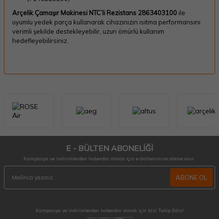
Arçelik Çamaşır Makinesi NTC’li Rezistans 2863403100
ile
uyumlu yedek parça kullanarak cihazınızın ısıtma performansını
verimli şekilde destekleyebilir, uzun ömürlü kullanım
hedefleyebilirsiniz.
E - BÜLTEN ABONELİĞİ
Kampanya ve indirimlerden haberdar olmak için e-bültenimize abone olun.
ABONE OL
Kampanya ve indirimlerden haberdar olmak için bizi Takip Edin!