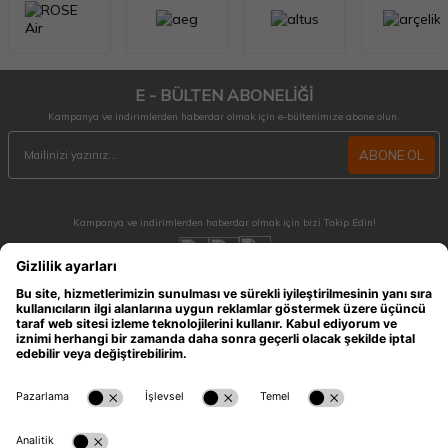
E - BÜLTEN ABONELİĞİ
Kampanya ve indirimlerden haberdar olmak için e-bültenimize abone olun.
ABONE OL
Kampanya ve indirimlerden haberdar olmak için bizi Takip Edin!
MÜŞTERİ HİZMETLERİ
Hafta içi 09:30 - 18:30 / Hafta sonu 10:00 - 17:00 arası merak ettiğiniz tüm sorular ve
siparişleriniz için ulaşabilirsiniz.
0212 909 96 28
ÖNEMLİ BİLGİLER