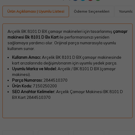
Ürün Açıklaması | Uyumlu Listesi
Ödeme Seçenekleri
Yorumlar
Arçelik BK 8101 D BX çamaşır makineleri için tasarlanmış
çamaşır
makinesi Bk 8101 D Bx Kart
ile performansınızı yeniden
sağlamaya yardımcı olur. Orijinal parça numarasıyla uyumlu
kullanım sunar.
Kullanım Amacı:
Arçelik BK 8101 D BX çamaşır makinesinde
kart arızalarında değişim/onarım için uyumlu yedek parça.
Uyumlu Marka ve Model:
Arçelik / BK 8101 D BX (çamaşır
makinesi).
Parça Numarası:
2844510370
Ürün Kodu:
7150250200
SEO Anahtar Kelimeler:
Arçelik Çamaşır Makinesi BK 8101 D
BX Kart 2844510370