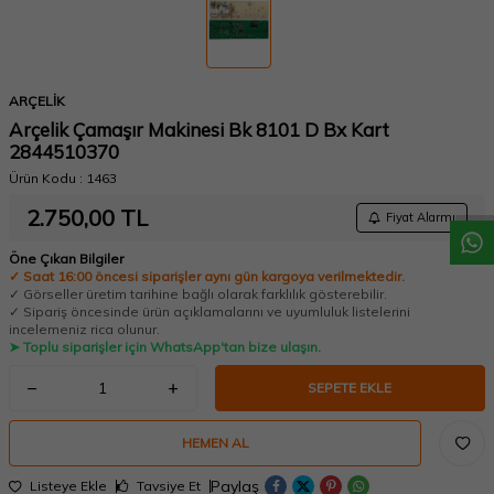
ARÇELİK
Arçelik Çamaşır Makinesi Bk 8101 D Bx Kart
W
h
a
t
a
p
p
D
e
s
t
e
H
a
t
t
2844510370
Ürün Kodu :
1463
2.750,00
TL
Fiyat Alarmı
Öne Çıkan Bilgiler
✓ Saat 16:00 öncesi siparişler aynı gün kargoya verilmektedir.
✓ Görseller üretim tarihine bağlı olarak farklılık gösterebilir.
✓ Sipariş öncesinde ürün açıklamalarını ve uyumluluk listelerini
incelemeniz rica olunur.
➤ Toplu siparişler için WhatsApp'tan bize ulaşın.
SEPETE EKLE
HEMEN AL
Paylaş
Listeye Ekle
Tavsiye Et