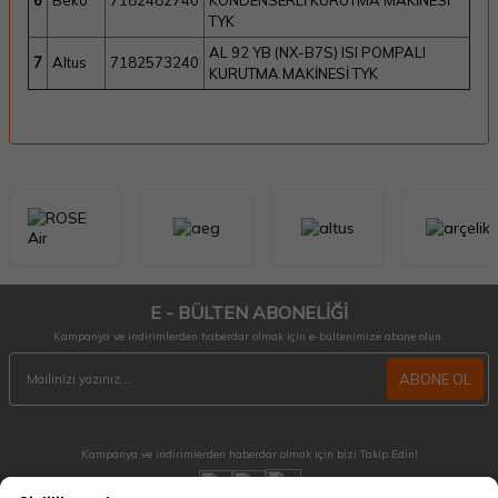
6
Beko
7182482740
KONDENSERLİ KURUTMA MAKİNESİ
TYK
AL 92 YB (NX-B7S) ISI POMPALI
7
Altus
7182573240
KURUTMA MAKİNESİ TYK
E - BÜLTEN ABONELİĞİ
Kampanya ve indirimlerden haberdar olmak için e-bültenimize abone olun.
ABONE OL
Kampanya ve indirimlerden haberdar olmak için bizi Takip Edin!