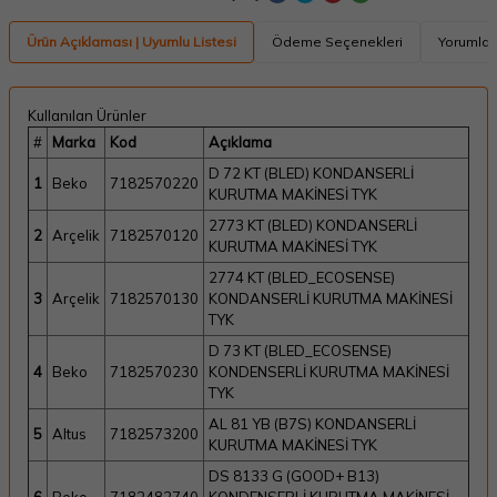
Ürün Açıklaması | Uyumlu Listesi
Ödeme Seçenekleri
Yorumlar
Kullanılan Ürünler
#
Marka
Kod
Açıklama
D 72 KT (BLED) KONDANSERLİ
1
Beko
7182570220
KURUTMA MAKİNESİ TYK
2773 KT (BLED) KONDANSERLİ
2
Arçelik
7182570120
KURUTMA MAKİNESİ TYK
2774 KT (BLED_ECOSENSE)
3
Arçelik
7182570130
KONDANSERLİ KURUTMA MAKİNESİ
TYK
D 73 KT (BLED_ECOSENSE)
4
Beko
7182570230
KONDENSERLİ KURUTMA MAKİNESİ
TYK
AL 81 YB (B7S) KONDANSERLİ
5
Altus
7182573200
KURUTMA MAKİNESİ TYK
DS 8133 G (GOOD+ B13)