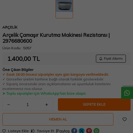
ARÇELİK
Arçelik Çamaşır Kurutma Makinesi Rezistansı |
2976680600
Ürün Kodu :
5057
1.400,00
TL
Fiyat Alarmı
W
h
a
t
a
p
p
D
e
s
t
e
H
a
t
t
Öne Çıkan Bilgiler
✓ Saat 16:00 öncesi siparişler aynı gün kargoya verilmektedir.
✓ Görseller üretim tarihine bağlı olarak farklılık gösterebilir.
✓ Sipariş öncesinde ürün açıklamalarını ve uyumluluk listelerini
incelemeniz rica olunur.
➤ Toplu siparişler için WhatsApp'tan bize ulaşın.
SEPETE EKLE
HEMEN AL
Paylaş
Listeye Ekle
Tavsiye Et