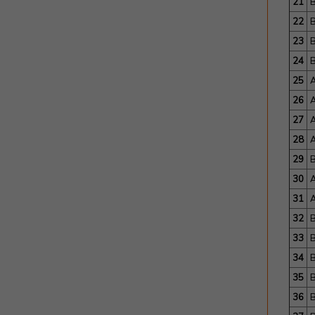
21
22
23
24
25
A
26
A
27
A
28
A
29
B
30
A
31
A
32
33
34
B
35
B
36