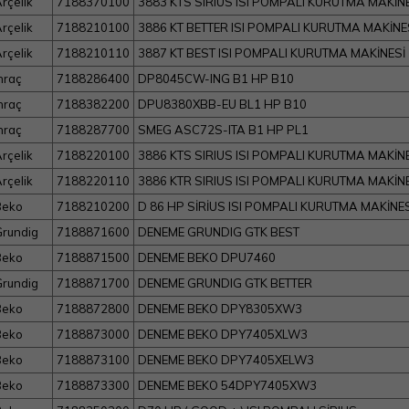
rçelik
7188370100
3883 KTS SIRIUS ISI POMPALI KURUTMA MAKİN
rçelik
7188210100
3886 KT BETTER ISI POMPALI KURUTMA MAKİNE
rçelik
7188210110
3887 KT BEST ISI POMPALI KURUTMA MAKİNESİ
hraç
7188286400
DP8045CW-ING B1 HP B10
hraç
7188382200
DPU8380XBB-EU BL1 HP B10
hraç
7188287700
SMEG ASC72S-ITA B1 HP PL1
rçelik
7188220100
3886 KTS SIRIUS ISI POMPALI KURUTMA MAKİNE
rçelik
7188220110
3886 KTR SIRIUS ISI POMPALI KURUTMA MAKİN
Beko
7188210200
D 86 HP SİRİUS ISI POMPALI KURUTMA MAKİNES
rundig
7188871600
DENEME GRUNDIG GTK BEST
Beko
7188871500
DENEME BEKO DPU7460
rundig
7188871700
DENEME GRUNDIG GTK BETTER
Beko
7188872800
DENEME BEKO DPY8305XW3
Beko
7188873000
DENEME BEKO DPY7405XLW3
Beko
7188873100
DENEME BEKO DPY7405XELW3
Beko
7188873300
DENEME BEKO 54DPY7405XW3