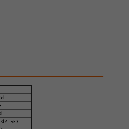
Sİ
Sİ
İ
ESİ A-%50