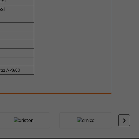
ESİ
ESİ
eyaz A-%60