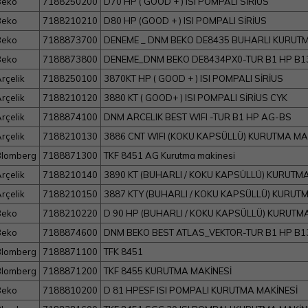
Beko
7188250200
D70 HP ( GOOD + ) ISI POMPALI SİRIUS
Beko
7188210210
D80 HP (GOOD + ) ISI POMPALI SİRİUS
Beko
7188873700
DENEME _ DNM BEKO DE8435 BUHARLI KURUTM
Beko
7188873800
DENEME_DNM BEKO DE8434PX0-TUR B1 HP B1
rçelik
7188250100
3870KT HP ( GOOD + ) ISI POMPALI SİRİUS
rçelik
7188210120
3880 KT ( GOOD+ ) ISI POMPALI SİRİUS CYK
rçelik
7188874100
DNM ARCELIK BEST WIFI -TUR B1 HP AG-BS
rçelik
7188210130
3886 CNT WIFI (KOKU KAPSÜLLÜ) KURUTMA MA
lomberg
7188871300
TKF 8451 AG Kurutma makinesi
rçelik
7188210140
3890 KT (BUHARLI / KOKU KAPSÜLLÜ) KURUTMA
rçelik
7188210150
3887 KTY (BUHARLI / KOKU KAPSÜLLÜ) KURUT
Beko
7188210220
D 90 HP (BUHARLI / KOKU KAPSÜLLÜ) KURUTM
Beko
7188874600
DNM BEKO BEST ATLAS_VEKTOR-TUR B1 HP B1
lomberg
7188871100
TFK 8451
lomberg
7188871200
TKF 8455 KURUTMA MAKİNESİ
Beko
7188810200
D 81 HPESF ISI POMPALI KURUTMA MAKİNESİ