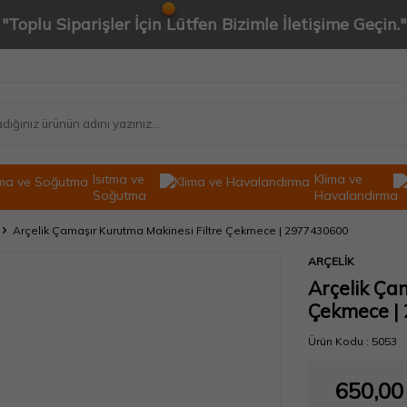
"Toplu Siparişler İçin Lütfen Bizimle İletişime Geçin."
Isıtma ve
Klima ve
Soğutma
Havalandırma
Arçelik Çamaşır Kurutma Makinesi Filtre Çekmece | 2977430600
ARÇELİK
Arçelik Ça
Çekmece |
Ürün Kodu :
5053
650,00