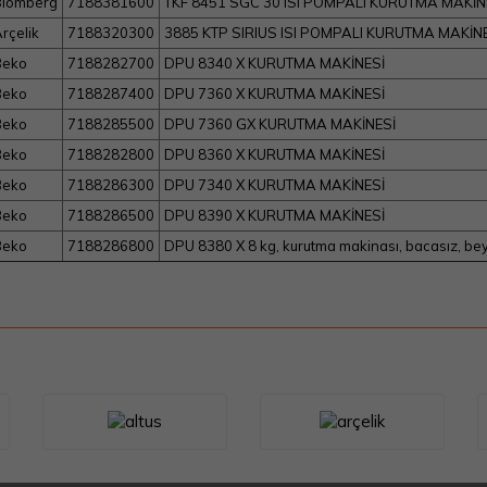
lomberg
7188381600
TKF 8451 SGC 30 ISI POMPALI KURUTMA MAKİN
rçelik
7188320300
3885 KTP SIRIUS ISI POMPALI KURUTMA MAKİN
Beko
7188282700
DPU 8340 X KURUTMA MAKİNESİ
Beko
7188287400
DPU 7360 X KURUTMA MAKİNESİ
Beko
7188285500
DPU 7360 GX KURUTMA MAKİNESİ
Beko
7188282800
DPU 8360 X KURUTMA MAKİNESİ
Beko
7188286300
DPU 7340 X KURUTMA MAKİNESİ
Beko
7188286500
DPU 8390 X KURUTMA MAKİNESİ
Beko
7188286800
DPU 8380 X 8 kg, kurutma makinası, bacasız, b