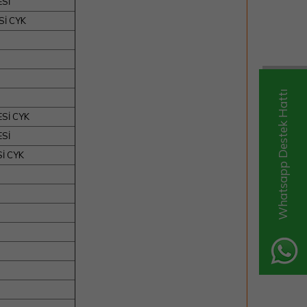
ESİ
Sİ CYK
Whatsapp Destek Hattı
Sİ CYK
ESİ
İ CYK