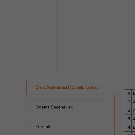
Ürün Açıklaması | Uyumlu Listesi
#
1
A
Ödeme Seçenekleri
2
A
3
A
Yorumlar
4