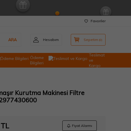
Favoriler
ARA
Hesabım
Sepetim
(
0
)
Teslimat
Ödeme
ve
Bilgileri
Kargo
maşır Kurutma Makinesi Filtre
 2977430600
TL
Fiyat Alarmı