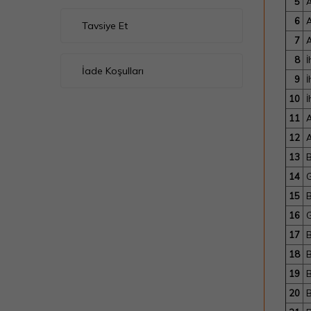
5
A
6
A
Tavsiye Et
7
A
8
İ
İade Koşulları
9
İ
10
İ
11
A
12
A
13
14
G
15
16
G
17
18
19
20