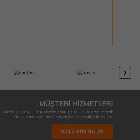
MÜŞTERİ HİZMETLERİ
Hafta içi 09:30 - 18:30 / Hafta sonu 10:00 - 17:00 arası merak
ettiğiniz tüm sorular ve siparişleriniz için ulaşabilirsiniz.
0212 909 96 28