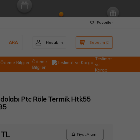
Favoriler
ARA
Hesabım
Sepetim
(
0
)
Teslimat
Ödeme
ve
Bilgileri
Kargo
zdolabı Ptc Röle Termik Htk55
85
TL
Fiyat Alarmı