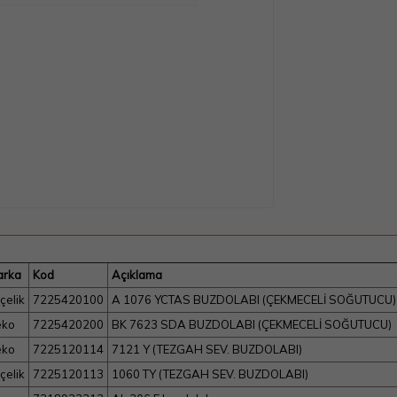
arka
Kod
Açıklama
çelik
7225420100
A 1076 YCTAS BUZDOLABI (ÇEKMECELİ SOĞUTUCU)
eko
7225420200
BK 7623 SDA BUZDOLABI (ÇEKMECELİ SOĞUTUCU)
eko
7225120114
7121 Y (TEZGAH SEV. BUZDOLABI)
çelik
7225120113
1060 TY (TEZGAH SEV. BUZDOLABI)