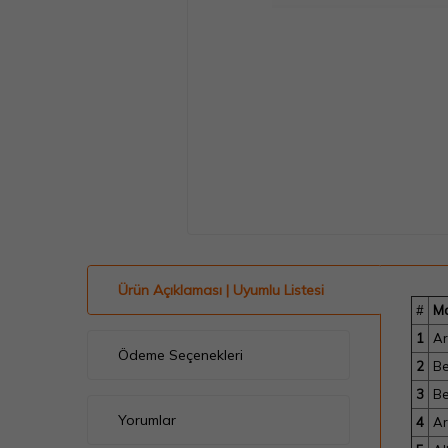
Ürün Açıklaması | Uyumlu Listesi
#
M
1
Ar
Ödeme Seçenekleri
2
B
3
B
Yorumlar
4
Ar