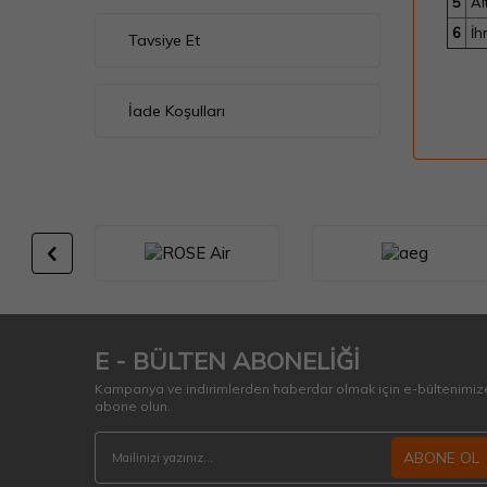
5
Al
6
İh
Tavsiye Et
İade Koşulları
E - BÜLTEN ABONELİĞİ
Kampanya ve indirimlerden haberdar olmak için e-bültenimiz
abone olun.
ABONE OL