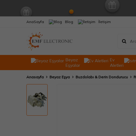
AnaSayfa
Blog
İletişim
Beyaz
Ev
Eşyalar
Aletleri
Anasayfa
Beyaz Eşya
Buzdolabı & Derin Dondurucu
R