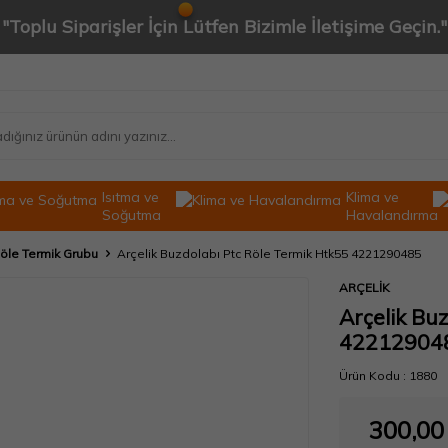
"Toplu Siparişler İçin Lütfen Bizimle İletişime Geçin."
Isıtma ve
Klima ve
Soğutma
Havalandırma
öle Termik Grubu
Arçelik Buzdolabı Ptc Röle Termik Htk55 4221290485
ARÇELİK
Arçelik Bu
42212904
Ürün Kodu :
1880
300,00