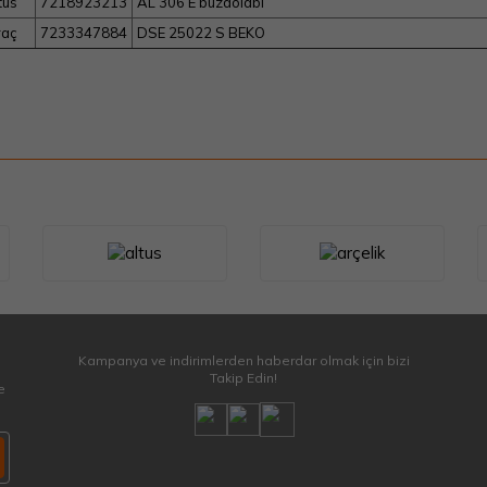
tus
7218923213
AL 306 E buzdolabı
raç
7233347884
DSE 25022 S BEKO
Kampanya ve indirimlerden haberdar olmak için bizi
Takip Edin!
e