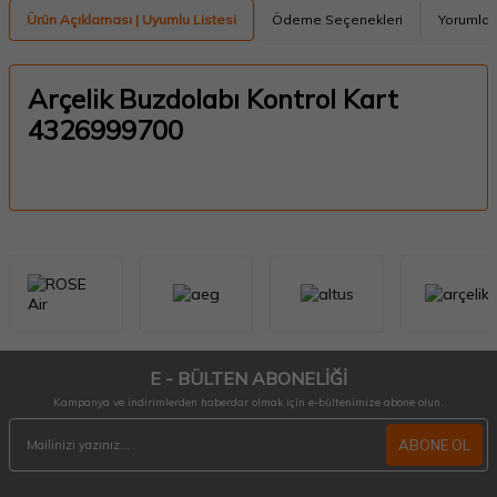
Ürün Açıklaması | Uyumlu Listesi
Ödeme Seçenekleri
Yorumlar
Arçelik Buzdolabı Kontrol Kart
4326999700
E - BÜLTEN ABONELİĞİ
Kampanya ve indirimlerden haberdar olmak için e-bültenimize abone olun.
ABONE OL