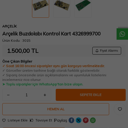
W
h
a
t
a
p
p
D
e
s
t
e
H
a
t
t
ARÇELİK
Arçelik Buzdolabı Kontrol Kart 4326999700
Ürün Kodu :
3015
1.500,00
TL
Fiyat Alarmı
Öne Çıkan Bilgiler
✓ Saat 16:00 öncesi siparişler aynı gün kargoya verilmektedir.
✓ Görseller üretim tarihine bağlı olarak farklılık gösterebilir.
✓ Sipariş öncesinde ürün açıklamalarını ve uyumluluk listelerini
incelemeniz rica olunur.
➤ Toplu siparişler için WhatsApp'tan bize ulaşın.
SEPETE EKLE
HEMEN AL
Paylaş
Listeye Ekle
Tavsiye Et