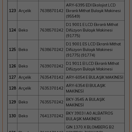
ARY-6395 EDI Ekolojist LCD
123
Arçelik
7638870142
Ekranlı Mithat Bulaşık Makinesi
(95549)
D1 9001 E LCD Ekranlı Mithat
124
Beko
7638570242
Difüzyon Bulaşık Makinesi
(91775)
D1 9001 ES LCD Ekranlı Mithat
125
Beko
7638670242
Difüzyon Bulaşık Makinesi
(91775) (91774)
D1 9011 EI LCD Ekranlı Mithat
126
Beko
7639070242
Difüzyon Bulaşık Makinesi
127
Arçelik
7635470142
ARY-6054 E BULAŞIK MAKİNESİ
ARY-6354 EI BULAŞIK
128
Arçelik
7635370142
MAKİNESİ
BKY-3545 A BULAŞIK
129
Beko
7635570242
MAKİNESİ
BKY 3903 I A0 ALBATROS
130
Beko
7641370242
BULAŞIK MAKİNESİ
GIN 1370 X BLOMBERG B2