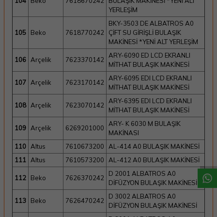
104
Beko
7618670242
BULAŞIK MAKİNESİ *YENİ ALT
YERLEŞİM
BKY-3503 DE ALBATROS A0
105
Beko
7618770242
ÇİFT SU GİRİŞLİ BULAŞIK
MAKİNESİ *YENİ ALT YERLEŞİM
ARY-6090 ED LCD EKRANLI
106
Arçelik
7623370142
MİTHAT BULAŞIK MAKİNESİ
ARY-6095 EDI LCD EKRANLI
107
Arçelik
7623170142
MİTHAT BULAŞIK MAKİNESİ
ARY-6395 EDI LCD EKRANLI
108
Arçelik
7623070142
MİTHAT BULAŞIK MAKİNESİ
ARY- K 6030 M BULAŞIK
109
Arçelik
6269201000
W
h
a
t
a
p
p
D
e
s
t
e
H
a
t
t
MAKİNASI
110
Altus
7610673200
AL-414 A0 BULAŞIK MAKİNESİ
111
Altus
7610573200
AL-412 A0 BULAŞIK MAKİNESİ
D 2001 ALBATROS A0
112
Beko
7626370242
DİFÜZYON BULAŞIK MAKİNESİ
D 3002 ALBATROS A0
113
Beko
7626470242
DİFÜZYON BULAŞIK MAKİNESİ