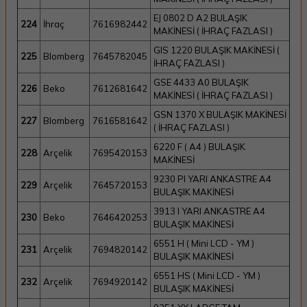
EJ 0802 D A2 BULAŞIK
224
İhraç
7616982442
MAKİNESİ ( İHRAÇ FAZLASI )
GIS 1220 BULAŞIK MAKİNESİ (
225
Blomberg
7645782045
İHRAÇ FAZLASI )
GSE 4433 A0 BULAŞIK
226
Beko
7612681642
MAKİNESİ ( İHRAÇ FAZLASI )
GSN 1370 X BULAŞIK MAKİNESİ
227
Blomberg
7616581642
( İHRAÇ FAZLASI )
6220 F ( A4 ) BULAŞIK
228
Arçelik
7695420153
MAKİNESİ
9230 PI YARI ANKASTRE A4
229
Arçelik
7645720153
BULAŞIK MAKİNESİ
3913 I YARI ANKASTRE A4
230
Beko
7646420253
BULAŞIK MAKİNESİ
6551 H ( Mini LCD - YM )
231
Arçelik
7694820142
BULAŞIK MAKİNESİ
6551 HS ( Mini LCD - YM )
232
Arçelik
7694920142
BULAŞIK MAKİNESİ