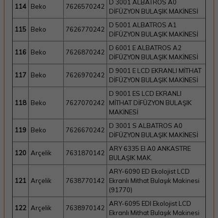
D 3001 ALBATROS A0
114
Beko
7626570242
DİFÜZYON BULAŞIK MAKİNESİ
D 5001 ALBATROS A1
115
Beko
7626770242
DİFÜZYON BULAŞIK MAKİNESİ
D 6001 E ALBATROS A2
116
Beko
7626870242
DİFÜZYON BULAŞIK MAKİNESİ
D 9001 E LCD EKRANLI MİTHAT
117
Beko
7626970242
DİFÜZYON BULAŞIK MAKİNESİ
D 9001 ES LCD EKRANLI
118
Beko
7627070242
MİTHAT DİFÜZYON BULAŞIK
MAKİNESİ
D 3001 S ALBATROS A0
119
Beko
7626670242
DİFÜZYON BULAŞIK MAKİNESİ
ARY 6335 EI A0 ANKASTRE
120
Arçelik
7631870142
BULAŞIK MAK.
ARY-6090 ED Ekolojist LCD
121
Arçelik
7638770142
Ekranlı Mithat Bulaşık Makinesi
(91770)
ARY-6095 EDI Ekolojist LCD
122
Arçelik
7638970142
Ekranlı Mithat Bulaşık Makinesi