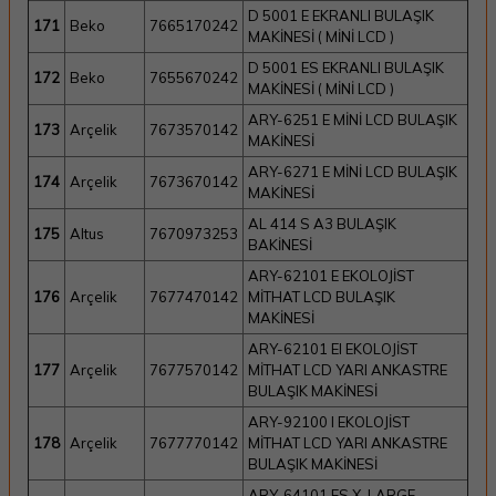
D 5001 E EKRANLI BULAŞIK
171
Beko
7665170242
MAKİNESİ ( MİNİ LCD )
D 5001 ES EKRANLI BULAŞIK
172
Beko
7655670242
MAKİNESİ ( MİNİ LCD )
ARY-6251 E MİNİ LCD BULAŞIK
173
Arçelik
7673570142
MAKİNESİ
ARY-6271 E MİNİ LCD BULAŞIK
174
Arçelik
7673670142
MAKİNESİ
AL 414 S A3 BULAŞIK
175
Altus
7670973253
BAKİNESİ
ARY-62101 E EKOLOJİST
176
Arçelik
7677470142
MİTHAT LCD BULAŞIK
MAKİNESİ
ARY-62101 EI EKOLOJİST
177
Arçelik
7677570142
MİTHAT LCD YARI ANKASTRE
BULAŞIK MAKİNESİ
ARY-92100 I EKOLOJİST
178
Arçelik
7677770142
MİTHAT LCD YARI ANKASTRE
BULAŞIK MAKİNESİ
ARY-64101 ES X-LARGE