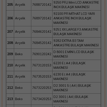
9250 PFLI Mini LCD ANKASTRE
205
Arçelik
7688720142
İNOX BULAŞIK MAKİNESİ
92100 PFI MİTHAT LCD YARI
206
Arçelik
7689720142
ANKASTRE İNOX BULAŞIK
MAKİNESİ
9251 XX LARGE F3 ANKASTRE
207
Arçelik
7684620142
BULAŞIK MAKİNESİ
9282 EXTRA B3 TAM
208
Arçelik
7684520142
ANKASTRE BULAŞIK MAKİNESİ
D 8001 E MİNİ LCD BULAŞIK
209
Beko
7690120242
MAKİNESİ
6220 E ( A4 ) BULAŞIK
210
Arçelik
7673120153
MAKİNESİ
6230 E ( A4 ) BULAŞIK
211
Arçelik
7673520153
MAKİNESİ
D2 3001 S ( A4 ) BULAŞIK
212
Beko
7673220253
MAKİNESİ
D2 3001 ( A4 ) BULAŞIK
213
Beko
7673420253
MAKİNESİ