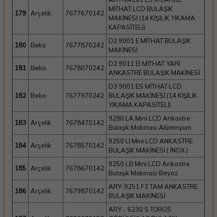
MİTHAT LCD BULAŞIK
179
Arçelik
7677670142
MAKİNESİ (14 KİŞİLİK YIKAMA
KAPASİTELİ)
D2 9001 E MİTHAT BULAŞIK
180
Beko
7677870242
MAKİNESİ
D2 9011 EI MİTHAT YARI
181
Beko
7678070242
ANKASTRE BULAŞIK MAKİNESİ
D3 9001 ES MİTHAT LCD
182
Beko
7677970242
BULAŞIK MAKİNESİ (14 KİŞİLİK
YIKAMA KAPASİTELİ)
9280 LA Mini LCD Ankastre
183
Arçelik
7678470142
Bulaşık Makinası Alüminyum
9250 LI Mini LCD ANKASTRE
184
Arçelik
7678570142
BULAŞIK MAKİNESİ ( İNOX )
9250 LB Mini LCD Ankastre
185
Arçelik
7678670142
Bulaşık Makinası Beyaz
ARY-9251 F3 TAM ANKASTRE
186
Arçelik
7679870142
BULAŞIK MAKİNESİ
ARY - 6230 S TOROS