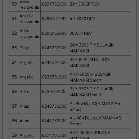
Beko
30
6297702999
BKY 3505P REV
revizyonlu
Arçelik
31
6298701999
AR 6030 REV
revizyonlu
Beko
32
6298702999
3503 P REV
revizyonlu
BKY-3303 P Y BULAŞIK
33
Beko
6245702000
MAKİNASI
BKY-6020 M BULAŞIK
34
Arçelik
6244701000
MAKİNASI
ARY-6020 M BULAŞIK
35
Arçelik
6238701000
MAKİNASI Smart
BKY-3303 P Y BULAŞIK
36
Beko
6239702000
MAKİNASI Smart
AL 402 BULAŞIK MAKİNASI
37
Altus
6240732000
Smart
AL-404 BULAŞIK MAKİNASI
38
Altus
6241732000
Smart
ARY-6060 E BULAŞIK
39
Arçelik
6274701000
MAKİNASI