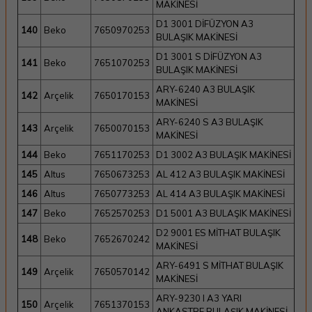
MAKİNESİ
D1 3001 DİFÜZYON A3
140
Beko
7650970253
BULAŞIK MAKİNESİ
D1 3001 S DİFÜZYON A3
141
Beko
7651070253
BULAŞIK MAKİNESİ
ARY-6240 A3 BULAŞIK
142
Arçelik
7650170153
MAKİNESİ
ARY-6240 S A3 BULAŞIK
143
Arçelik
7650070153
MAKİNESİ
144
Beko
7651170253
D1 3002 A3 BULAŞIK MAKİNESİ
145
Altus
7650673253
AL 412 A3 BULAŞIK MAKİNESİ
146
Altus
7650773253
AL 414 A3 BULAŞIK MAKİNESİ
147
Beko
7652570253
D1 5001 A3 BULAŞIK MAKİNESİ
D2 9001 ES MİTHAT BULAŞIK
148
Beko
7652670242
MAKİNESİ
ARY-6491 S MİTHAT BULAŞIK
149
Arçelik
7650570142
MAKİNESİ
ARY-9230 I A3 YARI
150
Arçelik
7651370153
ANKASTRE BULAŞIK MAKİNESİ