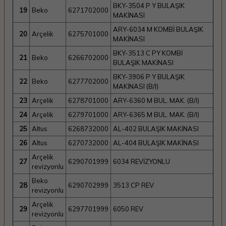
BKY-3504 P Y BULAŞIK
19
Beko
6271702000
MAKİNASI
ARY-6034 M KOMBİ BULAŞIK
20
Arçelik
6275701000
MAKİNASI
BKY-3513 C PY KOMBİ
21
Beko
6266702000
BULAŞIK MAKİNASI
BKY-3906 P Y BULAŞIK
22
Beko
6277702000
MAKİNASI (B/I)
23
Arçelik
6278701000
ARY-6360 M BUL. MAK. (B/I)
24
Arçelik
6279701000
ARY-6365 M BUL. MAK. (B/I)
25
Altus
6268732000
AL-402 BULAŞIK MAKİNASI
26
Altus
6270732000
AL-404 BULAŞIK MAKİNASI
Arçelik
27
6290701999
6034 REVİZYONLU
revizyonlu
Beko
28
6290702999
3513 CP REV
revizyonlu
Arçelik
29
6297701999
6050 REV
revizyonlu