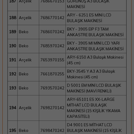
187
Arçelik
7686670153
GÖRÜNÜŞ A3 BULAŞIK
MAKİNESİ
ARY - 6251 ES MİNİ LCD
188
Arçelik
7686770142
BULAŞIK MAKİNESİ
BKY - 3905 EIP F3 TAM
189
Beko
7686070242
ANKASTRE BULAŞIK MAKİNESİ
BKY - 3905 MI MİNİ LCD YARI
190
Beko
7685970242
ANKASTRE BULAŞIK MAKİNESİ
ARY-6150 A3 Bulaşık Makinesi
191
Arçelik
7653970155
(45 cm)
BKY-3545 Y A3 A3 Bulaşık
192
Beko
7661870255
Makinesi (45 cm)
D 5001 EM MİNİ LCD BULAŞIK
193
Beko
7693570242
MAKİNESİ (MAVİ RENKLİ)
ARY-65101 ES XX-LARGE
MİTHAT LCD BULAŞIK
194
Arçelik
7698270142
MAKİNESİ (15 KİŞİLİK YIKAMA
KAPASİTELİ)
D4 9001 ES MİTHAT LCD
195
Beko
7698470242
BULAŞIK MAKİNESİ (15 KİŞİLİK