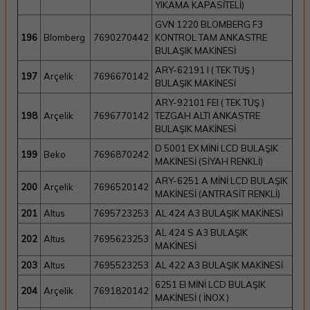
YIKAMA KAPASİTELİ)
GVN 1220 BLOMBERG F3
196
Blomberg
7690270442
KONTROL TAM ANKASTRE
BULAŞIK MAKİNESİ
ARY-62191 I ( TEK TUŞ )
197
Arçelik
7696670142
BULAŞIK MAKİNESİ
ARY-92101 FEI ( TEK TUŞ )
198
Arçelik
7696770142
TEZGAH ALTI ANKASTRE
BULAŞIK MAKİNESİ
D 5001 EX MİNİ LCD BULAŞIK
199
Beko
7696870242
MAKİNESİ (SİYAH RENKLİ)
ARY-6251 A MİNİ LCD BULAŞIK
200
Arçelik
7696520142
MAKİNESİ (ANTRASİT RENKLİ)
201
Altus
7695723253
AL 424 A3 BULAŞIK MAKİNESİ
AL 424 S A3 BULAŞIK
202
Altus
7695623253
MAKİNESİ
203
Altus
7695523253
AL 422 A3 BULAŞIK MAKİNESİ
6251 EI MİNİ LCD BULAŞIK
204
Arçelik
7691820142
MAKİNESİ ( İNOX )