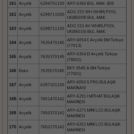
161
Arçelik
6294701100
ARY-6360 BUL. MAK. (B/I)
ADG 332 WH WHIRLPOOL
162
Arçelik
6298711000
UK(85009) BUL. MAK.
ADG 332 AV WHIRLPOOL
163
Arçelik
6298711100
UK(85010) BUL. MAK.
ARY-6054 E Arçelik BM Türkiye
164
Arçelik
7635470145
(77013)
ARY-6354 EI Arçelik Türkiye
165
Arçelik
7635370145
(78001)
BKY-3545 A BM Türkiye
166
Beko
7635570245
(77001)
ARY-6050 5 PRG BULAŞIK
167
Arçelik
6297101100
MAKİNASI
ARY-6291 I MİTHAT BULAŞIK
168
Arçelik
7651470142
MAKİNESİ
ARY-6271 MİNİ LCD BULAŞIK
169
Arçelik
7650370142
MAKİNESİ
ARY-6251 MİNİ LCD BULAŞIK
170
Arçelik
7650270142
MAKİNESİ