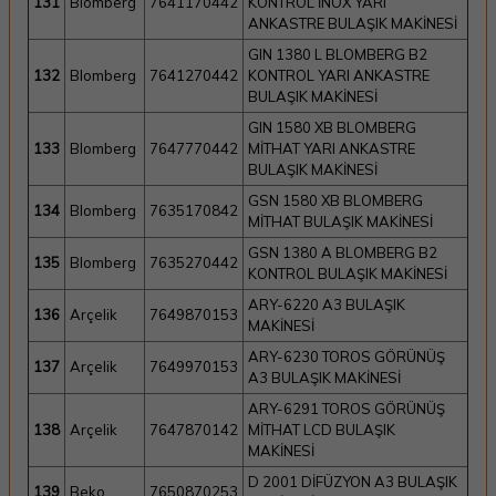
131
Blomberg
7641170442
KONTROL İNOX YARI
ANKASTRE BULAŞIK MAKİNESİ
GIN 1380 L BLOMBERG B2
132
Blomberg
7641270442
KONTROL YARI ANKASTRE
BULAŞIK MAKİNESİ
GIN 1580 XB BLOMBERG
133
Blomberg
7647770442
MİTHAT YARI ANKASTRE
BULAŞIK MAKİNESİ
GSN 1580 XB BLOMBERG
134
Blomberg
7635170842
MİTHAT BULAŞIK MAKİNESİ
GSN 1380 A BLOMBERG B2
135
Blomberg
7635270442
KONTROL BULAŞIK MAKİNESİ
ARY-6220 A3 BULAŞIK
136
Arçelik
7649870153
MAKİNESİ
ARY-6230 TOROS GÖRÜNÜŞ
137
Arçelik
7649970153
A3 BULAŞIK MAKİNESİ
ARY-6291 TOROS GÖRÜNÜŞ
138
Arçelik
7647870142
MİTHAT LCD BULAŞIK
MAKİNESİ
D 2001 DİFÜZYON A3 BULAŞIK
139
Beko
7650870253