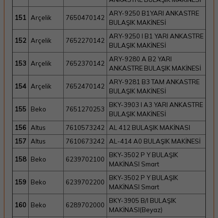
ARY-9250 B1YARI ANKASTRE
151
Arçelik
7650470142
BULAŞIK MAKİNESİ
ARY-9250 I B1 YARI ANKASTRE
152
Arçelik
7652270142
BULAŞIK MAKİNESİ
ARY-9280 A B2 YARI
153
Arçelik
7652370142
ANKASTRE BULAŞIK MAKİNESİ
ARY-9281 B3 TAM ANKASTRE
154
Arçelik
7652470142
BULAŞIK MAKİNESİ
BKY-3903 I A3 YARI ANKASTRE
155
Beko
7651270253
BULAŞIK MAKİNESİ
156
Altus
7610573242
AL 412 BULAŞIK MAKİNASI
157
Altus
7610673242
AL-414 A0 BULAŞIK MAKİNESİ
BKY-3502 P Y BULAŞIK
158
Beko
6239702100
MAKİNASI Smart
BKY-3502 P Y BULAŞIK
159
Beko
6239702200
MAKİNASI Smart
BKY-3905 B/I BULAŞIK
160
Beko
6289702000
MAKİNASI(Beyaz)