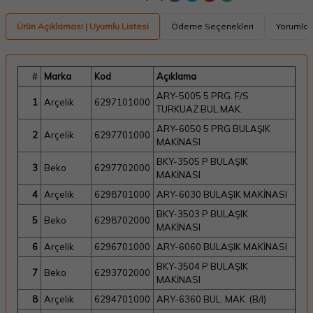
Ürün Açıklaması | Uyumlu Listesi
Ödeme Seçenekleri
Yorumlar
#
Marka
Kod
Açıklama
ARY-5005 5 PRG. F/S
1
Arçelik
6297101000
TURKUAZ BUL.MAK.
ARY-6050 5 PRG BULAŞIK
2
Arçelik
6297701000
MAKİNASI
BKY-3505 P BULAŞIK
3
Beko
6297702000
MAKİNASI
4
Arçelik
6298701000
ARY-6030 BULAŞIK MAKİNASI
BKY-3503 P BULAŞIK
5
Beko
6298702000
MAKİNASI
6
Arçelik
6296701000
ARY-6060 BULAŞIK MAKİNASI
BKY-3504 P BULAŞIK
7
Beko
6293702000
MAKİNASI
8
Arçelik
6294701000
ARY-6360 BUL. MAK. (B/I)