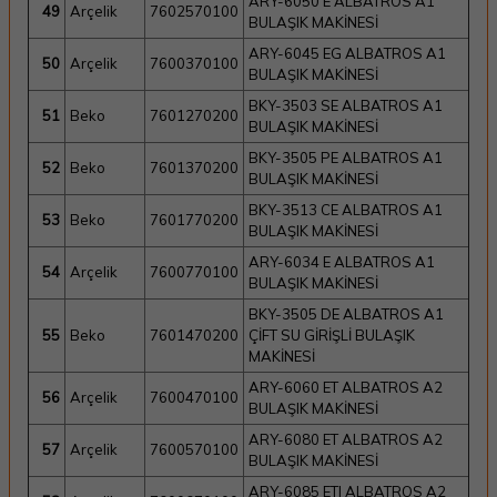
ARY-6050 E ALBATROS A1
49
Arçelik
7602570100
BULAŞIK MAKİNESİ
ARY-6045 EG ALBATROS A1
50
Arçelik
7600370100
BULAŞIK MAKİNESİ
BKY-3503 SE ALBATROS A1
51
Beko
7601270200
BULAŞIK MAKİNESİ
BKY-3505 PE ALBATROS A1
52
Beko
7601370200
BULAŞIK MAKİNESİ
BKY-3513 CE ALBATROS A1
53
Beko
7601770200
BULAŞIK MAKİNESİ
ARY-6034 E ALBATROS A1
54
Arçelik
7600770100
BULAŞIK MAKİNESİ
BKY-3505 DE ALBATROS A1
55
Beko
7601470200
ÇİFT SU GİRİŞLİ BULAŞIK
MAKİNESİ
ARY-6060 ET ALBATROS A2
56
Arçelik
7600470100
BULAŞIK MAKİNESİ
ARY-6080 ET ALBATROS A2
57
Arçelik
7600570100
BULAŞIK MAKİNESİ
ARY-6085 ETI ALBATROS A2