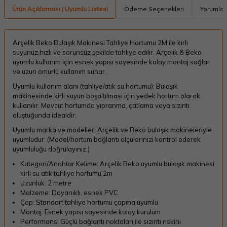
Ürün Açıklaması | Uyumlu Listesi
Ödeme Seçenekleri
Yorumlar
Arçelik Beko Bulaşık Makinesi Tahliye Hortumu 2M ile kirli
suyunuz hızlı ve sorunsuz şekilde tahliye edilir. Arçelik & Beko
uyumlu kullanım için esnek yapısı sayesinde kolay montaj sağlar
ve uzun ömürlü kullanım sunar.
Uyumlu kullanım alanı (tahliye/atık su hortumu): Bulaşık
makinesinde kirli suyun boşaltılması için yedek hortum olarak
kullanılır. Mevcut hortumda yıpranma, çatlama veya sızıntı
oluştuğunda idealdir.
Uyumlu marka ve modeller: Arçelik ve Beko bulaşık makineleriyle
uyumludur. (Model/hortum bağlantı ölçülerinizi kontrol ederek
uyumluluğu doğrulayınız.)
Kategori/Anahtar Kelime: Arçelik Beko uyumlu bulaşık makinesi
kirli su atık tahliye hortumu 2m
Uzunluk: 2 metre
Malzeme: Dayanıklı, esnek PVC
Çap: Standart tahliye hortumu çapına uyumlu
Montaj: Esnek yapısı sayesinde kolay kurulum
Performans: Güçlü bağlantı noktaları ile sızıntı riskini