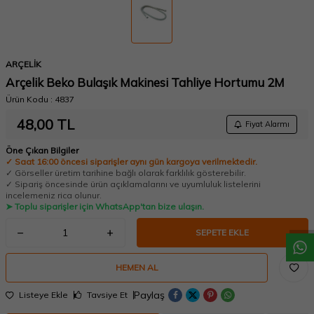
ARÇELİK
Arçelik Beko Bulaşık Makinesi Tahliye Hortumu 2M
Ürün Kodu :
4837
48,00
TL
Fiyat Alarmı
Öne Çıkan Bilgiler
✓ Saat 16:00 öncesi siparişler aynı gün kargoya verilmektedir.
✓ Görseller üretim tarihine bağlı olarak farklılık gösterebilir.
W
h
a
t
a
p
p
D
e
s
t
e
H
a
t
t
✓ Sipariş öncesinde ürün açıklamalarını ve uyumluluk listelerini
incelemeniz rica olunur.
➤ Toplu siparişler için WhatsApp'tan bize ulaşın.
SEPETE EKLE
HEMEN AL
Paylaş
Listeye Ekle
Tavsiye Et