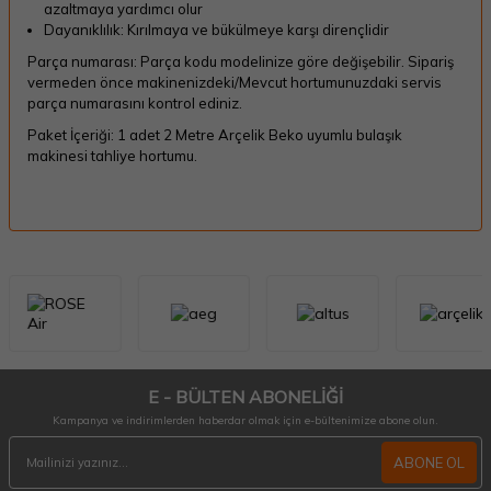
azaltmaya yardımcı olur
Dayanıklılık: Kırılmaya ve bükülmeye karşı dirençlidir
Parça numarası: Parça kodu modelinize göre değişebilir. Sipariş
vermeden önce makinenizdeki/Mevcut hortumunuzdaki servis
parça numarasını kontrol ediniz.
Paket İçeriği: 1 adet 2 Metre Arçelik Beko uyumlu bulaşık
makinesi tahliye hortumu.
E - BÜLTEN ABONELİĞİ
Kampanya ve indirimlerden haberdar olmak için e-bültenimize abone olun.
ABONE OL