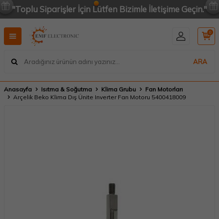
"Toplu Siparişler İçin Lütfen Bizimle İletişime Geçin."
0
ARA
Anasayfa
Isıtma & Soğutma
Klima Grubu
Fan Motorları
Arçelik Beko Klima Dış Ünite Inverter Fan Motoru 5400418009