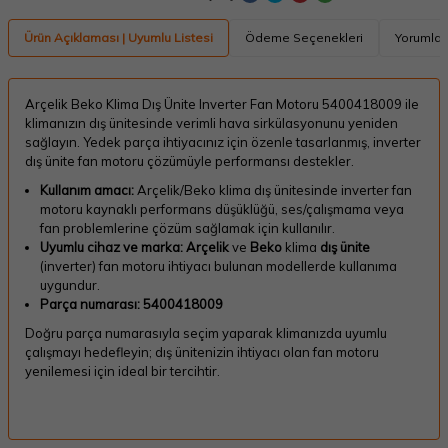
Ürün Açıklaması | Uyumlu Listesi
Ödeme Seçenekleri
Yorumlar
Arçelik Beko Klima Dış Ünite Inverter Fan Motoru 5400418009 ile
klimanızın dış ünitesinde verimli hava sirkülasyonunu yeniden
sağlayın. Yedek parça ihtiyacınız için özenle tasarlanmış, inverter
dış ünite fan motoru çözümüyle performansı destekler.
Kullanım amacı:
Arçelik/Beko klima dış ünitesinde inverter fan
motoru kaynaklı performans düşüklüğü, ses/çalışmama veya
fan problemlerine çözüm sağlamak için kullanılır.
Uyumlu cihaz ve marka:
Arçelik
ve
Beko
klima
dış ünite
(inverter) fan motoru ihtiyacı bulunan modellerde kullanıma
uygundur.
Parça numarası:
5400418009
Doğru parça numarasıyla seçim yaparak klimanızda uyumlu
çalışmayı hedefleyin; dış ünitenizin ihtiyacı olan fan motoru
yenilemesi için ideal bir tercihtir.