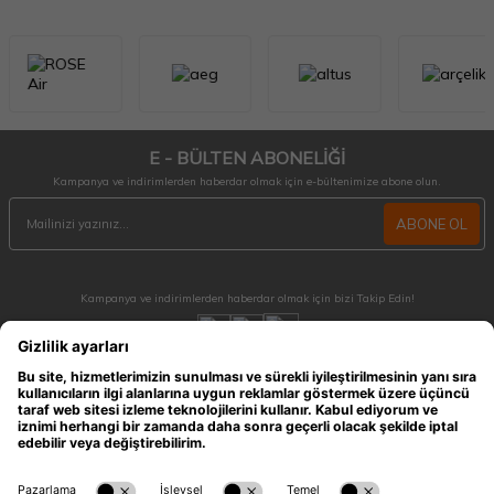
E - BÜLTEN ABONELİĞİ
Kampanya ve indirimlerden haberdar olmak için e-bültenimize abone olun.
ABONE OL
Kampanya ve indirimlerden haberdar olmak için bizi Takip Edin!
MÜŞTERİ HİZMETLERİ
Hafta içi 09:30 - 18:30 / Hafta sonu 10:00 - 17:00 arası merak ettiğiniz tüm sorular ve
siparişleriniz için ulaşabilirsiniz.
0212 909 96 28