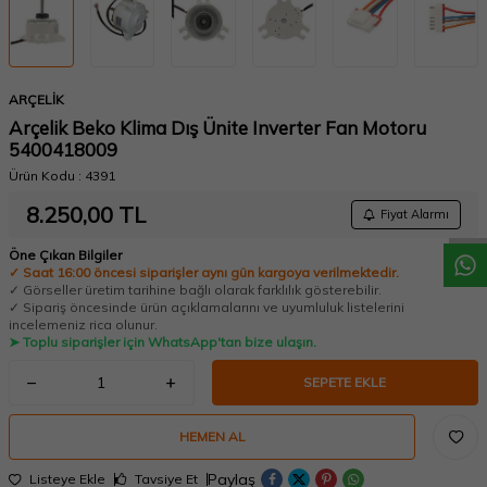
ARÇELİK
Arçelik Beko Klima Dış Ünite Inverter Fan Motoru
5400418009
W
h
a
t
a
p
p
D
e
s
t
e
H
a
t
t
Ürün Kodu :
4391
8.250,00
TL
Fiyat Alarmı
Öne Çıkan Bilgiler
✓ Saat 16:00 öncesi siparişler aynı gün kargoya verilmektedir.
✓ Görseller üretim tarihine bağlı olarak farklılık gösterebilir.
✓ Sipariş öncesinde ürün açıklamalarını ve uyumluluk listelerini
incelemeniz rica olunur.
➤ Toplu siparişler için WhatsApp'tan bize ulaşın.
SEPETE EKLE
HEMEN AL
Paylaş
Listeye Ekle
Tavsiye Et