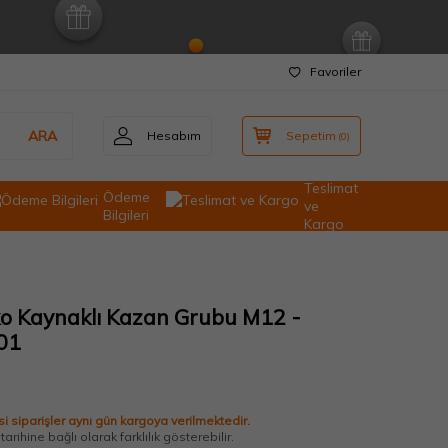
Favoriler
ARA
Hesabım
Sepetim
(
0
)
Teslimat
Ödeme
ve
Bilgileri
Kargo
ko Kaynaklı Kazan Grubu M12 -
01
i siparişler aynı gün kargoya verilmektedir.
arihine bağlı olarak farklılık gösterebilir.