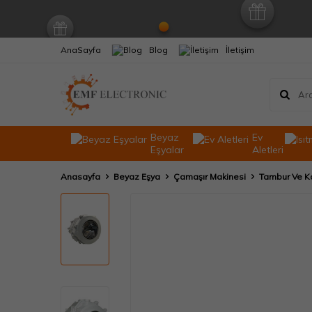
AnaSayfa
Blog
İletişim
Beyaz
Ev
Eşyalar
Aletleri
Anasayfa
Beyaz Eşya
Çamaşır Makinesi
Tambur Ve K