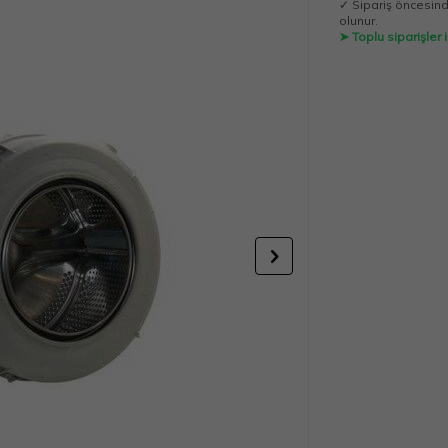
✓ Sipariş öncesinde
olunur.
➤ Toplu siparişler