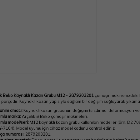
ik Beko Kaynaklı Kazan Grubu M12 - 2879203201
çamaşır makinenizdeki k
 parçadır. Kaynaklı kazan yapısıyla sağlam bir değişim sağlayarak yıkama
lanım amacı:
Kaynaklı kazan grubunun değişimi (sızdırma, deformasyon vey
mlu marka:
Arçelik & Beko çamaşır makineleri.
mlu model/seri:
M12 kaynaklı kazan grubu kullanılan modeller (örn.
D2 70
Y-7104
). Model uyumu için cihaz model kodunu kontrol ediniz.
ça numarası:
2879203201.