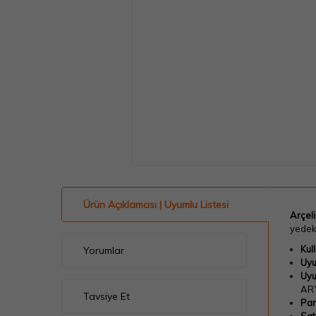
Ürün Açıklaması | Uyumlu Listesi
Arçel
yedek
Kul
Yorumlar
Uyu
Uyu
AR
Tavsiye Et
Par