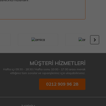
recinizi hızlandırır.
MÜŞTERİ HİZMETLERİ
Hafta içi 09:30 - 18:30 / Hafta sonu 10:00 - 17:00 arası merak
ettiğiniz tüm sorular ve siparişleriniz için ulaşabilirsiniz.
0212 909 96 28