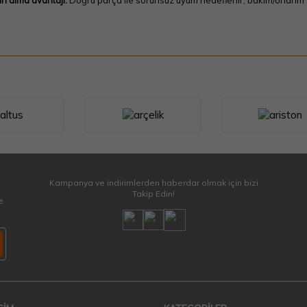
ın alma avantajı:
Doğru parça ile sorunsuz uyum hedeflenir; bakım/onarım sü
Kampanya ve indirimlerden haberdar olmak için bizi
Takip Edin!
e