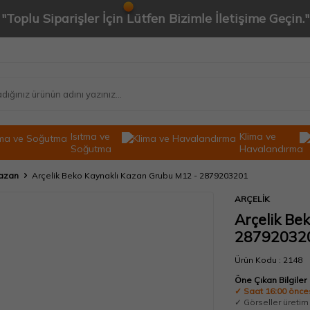
"Toplu Siparişler İçin Lütfen Bizimle İletişime Geçin."
Isıtma ve
Klima ve
Soğutma
Havalandırma
azan
Arçelik Beko Kaynaklı Kazan Grubu M12 - 2879203201
ARÇELİK
Arçelik Be
28792032
Ürün Kodu :
2148
Öne Çıkan Bilgiler
✓ Saat 16:00 önces
✓ Görseller üretim t