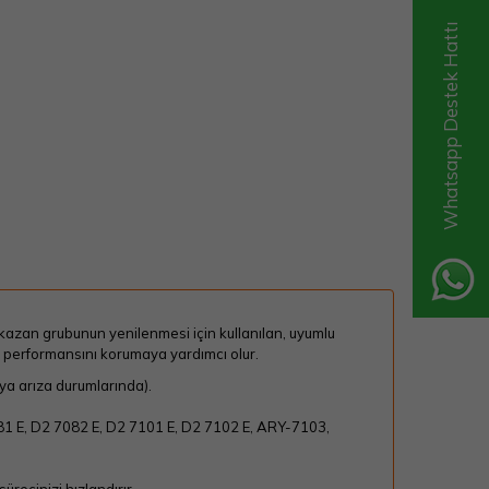
Whatsapp Destek Hattı
azan grubunun yenilenmesi için kullanılan, uyumlu
 performansını korumaya yardımcı olur.
a arıza durumlarında).
81 E
,
D2 7082 E
,
D2 7101 E
,
D2 7102 E
,
ARY-7103
,