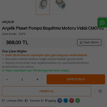
W
h
a
t
a
p
p
D
e
s
t
e
H
a
t
t
ARÇELİK
Arçelik Plaset Pompa Boşaltma Motoru Vidalı CM0701
Ürün Kodu :
2170
368,00
TL
Fiyat Alarmı
Öne Çıkan Bilgiler
✓ Saat 16:00 öncesi siparişler aynı gün kargoya verilmektedir.
✓ Görseller üretim tarihine bağlı olarak farklılık gösterebilir.
✓ Sipariş öncesinde ürün açıklamalarını ve uyumluluk listelerini
incelemeniz rica olunur.
➤ Toplu siparişler için WhatsApp'tan bize ulaşın.
SEPETE EKLE
HEMEN AL
Paylaş
Listeye Ekle
Tavsiye Et