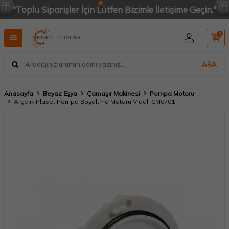
"Toplu Siparişler İçin Lütfen Bizimle İletişime Geçin."
0
ARA
Anasayfa
Beyaz Eşya
Çamaşır Makinesi
Pompa Motoru
Arçelik Plaset Pompa Boşaltma Motoru Vidalı CM0701