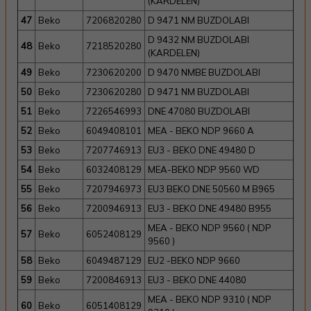
(KARDELEN)
47
Beko
7206820280
D 9471 NM BUZDOLABI
D 9432 NM BUZDOLABI
48
Beko
7218520280
(KARDELEN)
49
Beko
7230620200
D 9470 NMBE BUZDOLABI
50
Beko
7230620280
D 9471 NM BUZDOLABI
51
Beko
7226546993
DNE 47080 BUZDOLABI
52
Beko
6049408101
MEA - BEKO NDP 9660 A
53
Beko
7207746913
EU3 - BEKO DNE 49480 D
54
Beko
6032408129
MEA-BEKO NDP 9560 WD
55
Beko
7207946973
EU3 BEKO DNE 50560 M B965
56
Beko
7200946913
EU3 - BEKO DNE 49480 B955
MEA - BEKO NDP 9560 ( NDP
57
Beko
6052408129
9560 )
58
Beko
6049487129
EU2 -BEKO NDP 9660
59
Beko
7200846913
EU3 - BEKO DNE 44080
MEA - BEKO NDP 9310 ( NDP
60
Beko
6051408129