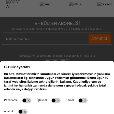
E - BÜLTEN ABONELİĞİ
Kampanya ve indirimlerden haberdar olmak için e-bültenimize abone olun.
ABONE OL
Kampanya ve indirimlerden haberdar olmak için bizi Takip Edin!
MÜŞTERİ HİZMETLERİ
Hafta içi 09:30 - 18:30 / Hafta sonu 10:00 - 17:00 arası merak ettiğiniz tüm sorular ve
siparişleriniz için ulaşabilirsiniz.
0212 909 96 28
ÖNEMLİ BİLGİLER