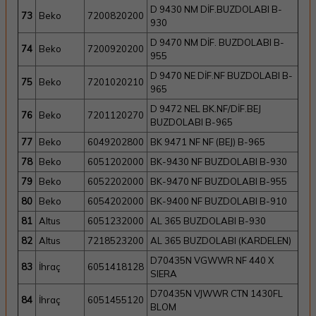
D 9430 NM DİF.BUZDOLABI B-
73
Beko
7200820200
930
D 9470 NM DİF. BUZDOLABI B-
74
Beko
7200920200
955
D 9470 NE DİF.NF BUZDOLABI B-
75
Beko
7201020210
965
D 9472 NEL BK.NF/DİF.BEJ
76
Beko
7201120270
BUZDOLABI B-965
77
Beko
6049202800
BK 9471 NF NF (BEJ) B-965
78
Beko
6051202000
BK-9430 NF BUZDOLABI B-930
79
Beko
6052202000
BK-9470 NF BUZDOLABI B-955
80
Beko
6054202000
BK-9400 NF BUZDOLABI B-910
81
Altus
6051232000
AL 365 BUZDOLABI B-930
82
Altus
7218523200
AL 365 BUZDOLABI (KARDELEN)
D70435N VGWWR NF 440 X
83
İhraç
6051418128
SIERA
D70435N VJWWR CTN 1430FL
84
İhraç
6051455120
BLOM