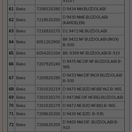
9310 )
61
Beko
7206520280
D 9434 NM BUZDOLABI
D 9430 NME BUZDOLABI
62
Beko
7218520200
(KARDELEN)
63
Beko
7216820270
D1 9472 NE BUZDOLABI
BK 9432 NF BUZDOLABI (INOX)
64
Beko
6051202900
B-930
65
Beko
6054202104
BK-9399 NF BUZDOLABI B-910
D 9475 NE DİF.NF BUZDOLABI B-
66
Beko
7207920240
965
D 9433 NM DİF.INOX BUZDOLABI
67
Beko
7200820290
B-930
68
Beko
7201020219
D 9470 NE BZD.NF/BEYAZ B-965
69
Beko
7201020270
D 9472NE DIF.NF/BEJ BUZDOLABI
70
Beko
7201020279
D 9472 NE BZD.NF/BEJ B-965.
71
Beko
7208620200
D 9430 NE BZD. B-935
D 9400 NM DIF. BUZDOLABI B-
72
Beko
7200620200
910