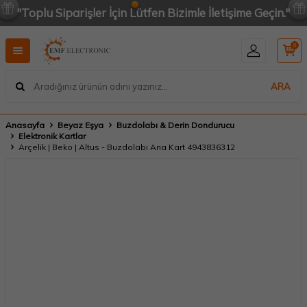
"Toplu Siparişler İçin Lütfen Bizimle İletişime Geçin."
0
ARA
Anasayfa
Beyaz Eşya
Buzdolabı & Derin Dondurucu
Elektronik Kartlar
Arçelik | Beko | Altus - Buzdolabı Ana Kart 4943836312