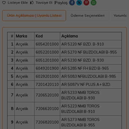
Paylaş
Listeye Ekle
Tavsiye Et
Ürün Açıklaması | Uyumlu Listesi
Ödeme Seçenekleri
Yorumlar
#
Marka
Kod
Açıklama
1
Arçelik
6054201000
AR 5220 NF BZD. B-910
2
Arçelik
6052201000
AR 5270 NF BUZDOLABI B-955
3
Arçelik
6051201000
AR 5230 NF BZD. B-930
4
Arçelik
6049201900
AR 5285 NF FH BZD B-965
5
Arçelik
6029201000
AR 5083 NFBUZDOLABI B-985
6
Arçelik
7201420110
AR 5087V NF PLUS A+ BZD.
AR 5233 NMB TOROS
7
Arçelik
7206520100
BUZDOLABI B-930
AR 5223 NMB TOROS
8
Arçelik
7206620100
BUZDOLABI B-910
AR 5273 NMB TOROS
9
Arçelik
7206820100
BUZDOLABI B-955