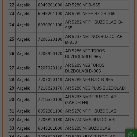
22
Arçelik
6049201000
AR 5280 NF B-965
23
Arçelik
6049201100
AR 5280 NF FH BZD B-965
AR 5282 NF FH BUZDOLABI B-
24
Arçelik
6030201100
965
AR 5237 NMI INOX BUZDOLABI
25
Arçelik
7206520190
B-930
AR 5286 NEG TOROS
26
Arçelik
7206920170
BUZDOLABI B-965
AR 5289 NEB TOROS
27
Arçelik
7207020110
BUZDOLABI B-965
28
Arçelik
7207020119
AR 5289 NEB BZD. B-965
29
Arçelik
7216820170
AR 5286 NEG PLUS BUZDOLABI
AR 5233 NMBE BUZDOLABI
30
Arçelik
7218520100
(KARDELEN)
W
h
a
t
a
p
p
D
e
s
t
e
H
a
t
t
31
Arçelik
6052201100
AR 5270 NF FH BUZDOLABI
32
Arçelik
7206820180
AR 5274 NMS BUZDOLABI
33
Arçelik
6049201800
AR 5285 NF BUZDOLABI
34
Arçelik
7206520180
AR 5237 MMYI BUZDOLABI