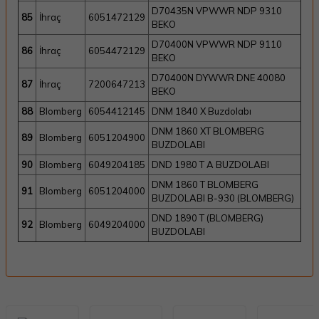
D70435N VPWWR NDP 9310
85
İhraç
6051472129
BEKO
D70400N VPWWR NDP 9110
86
İhraç
6054472129
BEKO
D70400N DYWWR DNE 40080
87
İhraç
7200647213
BEKO
88
Blomberg
6054412145
DNM 1840 X Buzdolabı
DNM 1860 XT BLOMBERG
89
Blomberg
6051204900
BUZDOLABI
90
Blomberg
6049204185
DND 1980 T A BUZDOLABI
DNM 1860 T BLOMBERG
91
Blomberg
6051204000
BUZDOLABI B-930 (BLOMBERG)
DND 1890 T (BLOMBERG)
92
Blomberg
6049204000
BUZDOLABI