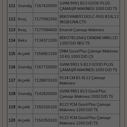
GWM 9901 B13 GOOD PLUS
111
Grundig
7167420500
ÇAMAŞIR MAKİNESİ 1000 D/D TS
BEKOWMB91242LC-RUS B1XL12
112
İhraç
7177082300
9KGB10MLCTS
113
İhraç
7177084600
Emanet Çamaşır Makinesi
BEKO78120AQ DENEME MİNİ LCD
114
Beko
7134371300
1200 D/D 8KG TS
DNM Good Plus Çamaşır Makinası
115
Arçelik
7156851100
10 KG 1000 D/D ÇS
GWM 9901 S B13 GOOD PLUS
116
Grundig
7167720500
ÇAMAŞIR MAKİNESİ 1000 D/D TS
9124 CM B1 XL12 Çamaşır
117
Arçelik
7128870100
Makinesi
GWM 9801 B13 Good Plus
118
Grundig
7142820500
Çamaşır Makinesi 1000 D/D TS
8123 YCM Good Plus Çamaşır
119
Arçelik
7150320100
Makinesi 1200 D/D TS
9123 YCM Good Plus Çamaşır
120
Arçelik
7150350100
Makinesi 1200 D/D TS