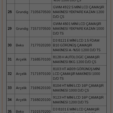
%50 1200 D/D ÇS
GWM 4922 S MİNİ LCD ÇAMAŞIR
28
Grundig
7105670500
MAKİNESİ YEKPARE KAZAN 1200
D/D ÇS
GWM 4801 MİNİ LCD ÇAMAŞIR
29
Grundig
7157370500
MAKİNESİ YEKPARE KAZAN 1000
D/D TS
D3 8121 E MİNİ LCD 1.5 FDAM
30
Beko
7177020200
B10 GÖRÜNÜŞ ÇAMAŞIR
MAKİNESİ A-%50 1200 D/D TS
8128 H AUTOLOGİC ÇAMAŞIR
31
Arçelik
7168570100
MAKİNESİ 8KG 1200 D/D ÇS
8103 HT AB09 GÖRÜNÜŞ MİNİ
32
Arçelik
7171970100
LCD ÇAMAŞIR MAKİNESİ 1000
D/D TS
8104 HT MİNİ LCD 16P ÇAMAŞIR
33
Arçelik
7169620100
MAKİNESİ 1000 D/D ÇS
9123 HT MİNİ LCD 16P ÇAMAŞIR
34
Arçelik
7168020100
MAKİNESİ 1200 D/D TS
D3 8101 E MİNİ LCD ÇAMAŞIR
35
Beko
7101570200