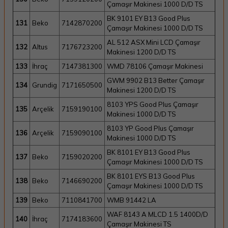
Çamaşır Makinesi 1000 D/D TS
BK 9101 EY B13 Good Plus
131
Beko
7142870200
Çamaşır Makinesi 1000 D/D TS
AL 512 ASX Mini LCD Çamaşır
132
Altus
7176723200
Makinesi 1200 D/D TS
133
İhraç
7147381300
WMD 78106 Çamaşır Makinesi
GWM 9902 B13 Better Çamaşır
134
Grundig
7171650500
Makinesi 1200 D/D TS
8103 YPS Good Plus Çamaşır
135
Arçelik
7159190100
Makinesi 1000 D/D TS
8103 YP Good Plus Çamaşır
136
Arçelik
7159090100
Makinesi 1000 D/D TS
BK 8101 EY B13 Good Plus
137
Beko
7159020200
Çamaşır Makinesi 1000 D/D TS
BK 8101 EYS B13 Good Plus
138
Beko
7146690200
Çamaşır Makinesi 1000 D/D TS
139
Beko
7110841700
WMB 91442 LA
WAF 8143 A MLCD 1.5 1400D/D
140
İhraç
7174183600
Çamaşır Makinesi TS