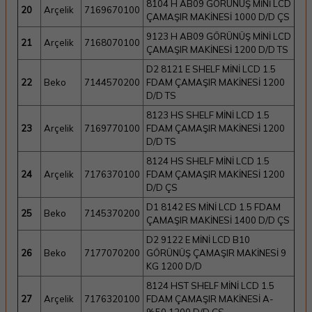
8104 H AB09 GÖRÜNÜŞ MİNİ LCD
20
Arçelik
7169670100
ÇAMAŞIR MAKİNESİ 1000 D/D ÇS
9123 H AB09 GÖRÜNÜŞ MİNİ LCD
21
Arçelik
7168070100
ÇAMAŞIR MAKİNESİ 1200 D/D TS
D2 8121 E SHELF MİNİ LCD 1.5
22
Beko
7144570200
FDAM ÇAMAŞIR MAKİNESİ 1200
D/D TS
8123 HS SHELF MİNİ LCD 1.5
23
Arçelik
7169770100
FDAM ÇAMAŞIR MAKİNESİ 1200
D/D TS
8124 HS SHELF MİNİ LCD 1.5
24
Arçelik
7176370100
FDAM ÇAMAŞIR MAKİNESİ 1200
D/D ÇS
D1 8142 ES MİNİ LCD 1.5 FDAM
25
Beko
7145370200
ÇAMAŞIR MAKİNESİ 1400 D/D ÇS
D2 9122 E MİNİ LCD B10
26
Beko
7177070200
GÖRÜNÜŞ ÇAMAŞIR MAKİNESİ 9
KG 1200 D/D
8124 HST SHELF MİNİ LCD 1.5
27
Arçelik
7176320100
FDAM ÇAMAŞIR MAKİNESİ A-