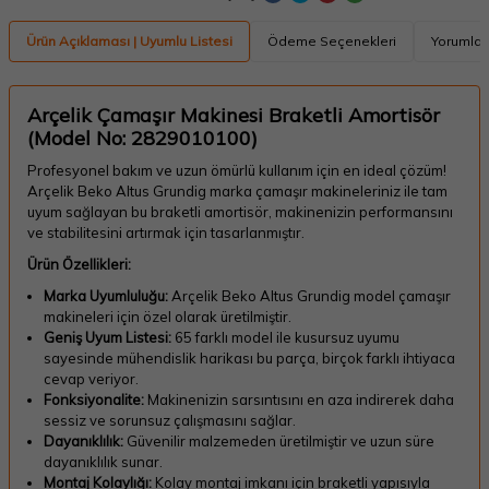
Ürün Açıklaması | Uyumlu Listesi
Ödeme Seçenekleri
Yorumlar
Arçelik Çamaşır Makinesi Braketli Amortisör
(Model No: 2829010100)
Profesyonel bakım ve uzun ömürlü kullanım için en ideal çözüm!
Arçelik Beko Altus Grundig marka çamaşır makineleriniz ile tam
uyum sağlayan bu braketli amortisör, makinenizin performansını
ve stabilitesini artırmak için tasarlanmıştır.
Ürün Özellikleri:
Marka Uyumluluğu:
Arçelik Beko Altus Grundig model çamaşır
makineleri için özel olarak üretilmiştir.
Geniş Uyum Listesi:
65 farklı model ile kusursuz uyumu
sayesinde mühendislik harikası bu parça, birçok farklı ihtiyaca
cevap veriyor.
Fonksiyonalite:
Makinenizin sarsıntısını en aza indirerek daha
sessiz ve sorunsuz çalışmasını sağlar.
Dayanıklılık:
Güvenilir malzemeden üretilmiştir ve uzun süre
dayanıklılık sunar.
Montaj Kolaylığı:
Kolay montaj imkanı için braketli yapısıyla