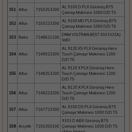
AL 9100 D PLX Görünüş B7S
151
Altus
7150253200
Çamaşı Makinesi 1000 D/D TS
AL 9100 MD PLX Görünüş B7S
152
Altus
7150223200
Çamaşı Makinesi 1000 D/D TS
DNM VOLTRAN BEST SIVI DOZAJ
153
Beko
7148621100
WIFI
AL 9120 XS PLX Görünüş Hero
154
Altus
7149023200
Touch Çamaşır Makinesi 1200
D/D TS
AL 9120 X PLX Görünüş Hero
155
Altus
7148253200
Touch Çamaşır Makinesi 1200
D/D TS
AL 8120 X PLX Görünüş Hero
156
Altus
7148223200
Touch Çamaşır Makinesi 1200
D/D TS
AL 9100 DS PLX Görünüş B7S
157
Altus
7167723200
Çamaşır Makinesi 1000 D/D TS
9103 D ABX Görünüş B7S
158
Arçelik
7150250100
Çamaşır Makinesi 1000 D/D TS
(Atlas Motor)