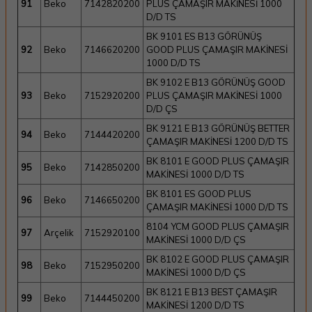
91
Beko
7142820200
PLUS ÇAMAŞIR MAKİNESİ 1000
D/D TS
BK 9101 ES B13 GÖRÜNÜŞ
92
Beko
7146620200
GOOD PLUS ÇAMAŞIR MAKİNESİ
1000 D/D TS
BK 9102 E B13 GÖRÜNÜŞ GOOD
93
Beko
7152920200
PLUS ÇAMAŞIR MAKİNESİ 1000
D/D ÇS
BK 9121 E B13 GÖRÜNÜŞ BETTER
94
Beko
7144420200
ÇAMAŞIR MAKİNESİ 1200 D/D TS
BK 8101 E GOOD PLUS ÇAMAŞIR
95
Beko
7142850200
MAKİNESİ 1000 D/D TS
BK 8101 ES GOOD PLUS
96
Beko
7146650200
ÇAMAŞIR MAKİNESİ 1000 D/D TS
8104 YCM GOOD PLUS ÇAMAŞIR
97
Arçelik
7152920100
MAKİNESİ 1000 D/D ÇS
BK 8102 E GOOD PLUS ÇAMAŞIR
98
Beko
7152950200
MAKİNESİ 1000 D/D ÇS
BK 8121 E B13 BEST ÇAMAŞIR
99
Beko
7144450200
MAKİNESİ 1200 D/D TS