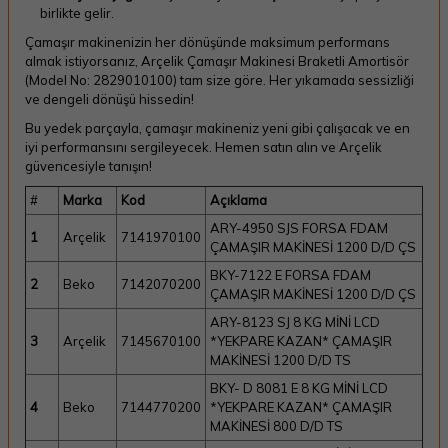
birlikte gelir.
Çamaşır makinenizin her dönüşünde maksimum performans
almak istiyorsanız, Arçelik Çamaşır Makinesi Braketli Amortisör
(Model No: 2829010100) tam size göre. Her yıkamada sessizliği
ve dengeli dönüşü hissedin!
Bu yedek parçayla, çamaşır makineniz yeni gibi çalışacak ve en
iyi performansını sergileyecek. Hemen satın alın ve Arçelik
güvencesiyle tanışın!
#
Marka
Kod
Açıklama
ARY-4950 SJS FORSA FDAM
1
Arçelik
7141970100
ÇAMAŞIR MAKİNESİ 1200 D/D ÇS
BKY-7122 E FORSA FDAM
2
Beko
7142070200
ÇAMAŞIR MAKİNESİ 1200 D/D ÇS
ARY-8123 SJ 8 KG MİNİ LCD
3
Arçelik
7145670100
*YEKPARE KAZAN* ÇAMAŞIR
MAKİNESİ 1200 D/D TS
BKY- D 8081 E 8 KG MİNİ LCD
4
Beko
7144770200
*YEKPARE KAZAN* ÇAMAŞIR
MAKİNESİ 800 D/D TS