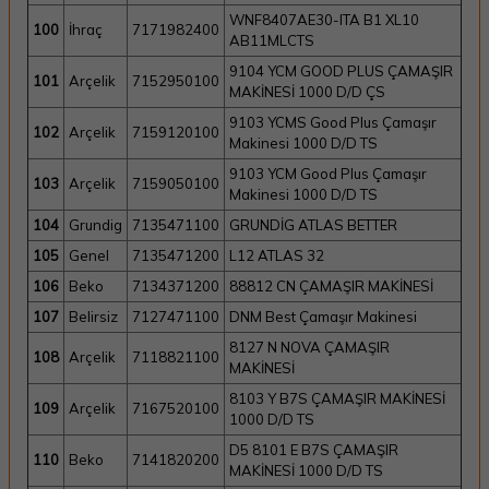
WNF8407AE30-ITA B1 XL10
100
İhraç
7171982400
AB11MLCTS
9104 YCM GOOD PLUS ÇAMAŞIR
101
Arçelik
7152950100
MAKİNESİ 1000 D/D ÇS
9103 YCMS Good Plus Çamaşır
102
Arçelik
7159120100
Makinesi 1000 D/D TS
9103 YCM Good Plus Çamaşır
103
Arçelik
7159050100
Makinesi 1000 D/D TS
104
Grundig
7135471100
GRUNDİG ATLAS BETTER
105
Genel
7135471200
L12 ATLAS 32
106
Beko
7134371200
88812 CN ÇAMAŞIR MAKİNESİ
107
Belirsiz
7127471100
DNM Best Çamaşır Makinesi
8127 N NOVA ÇAMAŞIR
108
Arçelik
7118821100
MAKİNESİ
8103 Y B7S ÇAMAŞIR MAKİNESİ
109
Arçelik
7167520100
1000 D/D TS
D5 8101 E B7S ÇAMAŞIR
110
Beko
7141820200
MAKİNESİ 1000 D/D TS