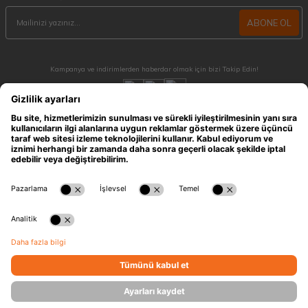
ABONE OL
Kampanya ve indirimlerden haberdar olmak için bizi Takip Edin!
MÜŞTERİ HİZMETLERİ
Hafta içi 09:30 - 18:30 / Hafta sonu 10:00 - 17:00 arası merak ettiğiniz tüm sorular ve
siparişleriniz için ulaşabilirsiniz.
0212 909 96 28
ÖNEMLİ BİLGİLER
HIZLI ERİŞİM
KATEGORİLER
İLETİŞİM