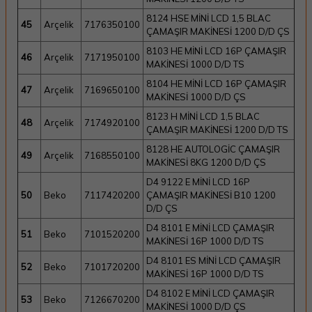
8124 HSE MİNİ LCD 1,5 BLAC
45
Arçelik
7176350100
ÇAMAŞIR MAKİNESİ 1200 D/D ÇS
8103 HE MİNİ LCD 16P ÇAMAŞIR
46
Arçelik
7171950100
MAKİNESİ 1000 D/D TS
8104 HE MİNİ LCD 16P ÇAMAŞIR
47
Arçelik
7169650100
MAKİNESİ 1000 D/D ÇS
8123 H MİNİ LCD 1,5 BLAC
48
Arçelik
7174920100
ÇAMAŞIR MAKİNESİ 1200 D/D TS
8128 HE AUTOLOGİC ÇAMAŞIR
49
Arçelik
7168550100
MAKİNESİ 8KG 1200 D/D ÇS
D4 9122 E MİNİ LCD 16P
50
Beko
7117420200
ÇAMAŞIR MAKİNESİ B10 1200
D/D ÇS
D4 8101 E MİNİ LCD ÇAMAŞIR
51
Beko
7101520200
MAKİNESİ 16P 1000 D/D TS
D4 8101 ES MİNİ LCD ÇAMAŞIR
52
Beko
7101720200
MAKİNESİ 16P 1000 D/D TS
D4 8102 E MİNİ LCD ÇAMAŞIR
53
Beko
7126670200
MAKİNESİ 1000 D/D ÇS