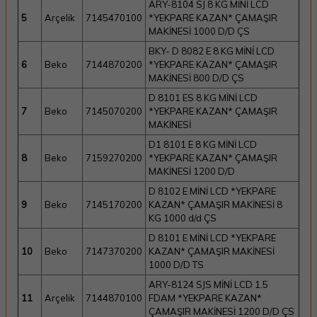
ARY-8104 SJ 8 KG MİNİ LCD
5
Arçelik
7145470100
*YEKPARE KAZAN* ÇAMAŞIR
MAKİNESİ 1000 D/D ÇS
BKY- D 8082 E 8 KG MİNİ LCD
6
Beko
7144870200
*YEKPARE KAZAN* ÇAMAŞIR
MAKİNESİ 800 D/D ÇS
D 8101 ES 8 KG MİNİ LCD
7
Beko
7145070200
*YEKPARE KAZAN* ÇAMAŞIR
MAKİNESİ
D1 8101 E 8 KG MİNİ LCD
8
Beko
7159270200
*YEKPARE KAZAN* ÇAMAŞIR
MAKİNESİ 1200 D/D
D 8102 E MİNİ LCD *YEKPARE
9
Beko
7145170200
KAZAN* ÇAMAŞIR MAKİNESİ 8
KG 1000 d/d ÇS
D 8101 E MİNİ LCD *YEKPARE
10
Beko
7147370200
KAZAN* ÇAMAŞIR MAKİNESİ
1000 D/D TS
ARY-8124 SJS MİNİ LCD 1.5
11
Arçelik
7144870100
FDAM *YEKPARE KAZAN*
ÇAMAŞIR MAKİNESİ 1200 D/D ÇS