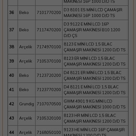
MAKİNESİ 16P 1000 D/D TS
D3 8101 ES MİNİ LCD ÇAMAŞIR
36
Beko
7101770200
MAKİNESİ 16P 1000 D/D TS
D3 9122 E MİNİ LCD 16P
37
Beko
7117470200
ÇAMAŞIR MAKİNESİ B10 1200
D/D ÇS
8123 E MİNİ LCD 1,5 BLAC
38
Arçelik
7174970100
ÇAMAŞIR MAKİNESİ 1200 D/D TS
8123 ER MİNİ LCD 1,5 BLAC
39
Arçelik
7105370100
ÇAMAŞIR MAKİNESİ 1200 D/D TS
D4 8121 ER MİNİ LCD 1,5 BLAC
40
Beko
7123720200
ÇAMAŞIR MAKİNESİ 1200 D/D TS
D4 8121 E MİNİ LCD 1,5 BLAC
41
Beko
7123770200
ÇAMAŞIR MAKİNESİ 1200 D/D TS
GWM 4901 9 KG MİNİ LCD
42
Grundig
7107070500
ÇAMAŞIR MAKİNESİ 1000 D/D TS
8123 HR MİNİ LCD 1,5 BLAC
43
Arçelik
7105320100
ÇAMAŞIR MAKİNESİ 1200 D/D TS
9123 HE MİNİ LCD 16P ÇAMAŞIR
44
Arçelik
7168050100
MAKİNESİ 1200 D/D TS