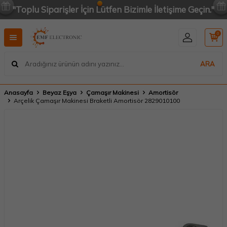
"Toplu Siparişler İçin Lütfen Bizimle İletişime Geçin."
0
ARA
Anasayfa
Beyaz Eşya
Çamaşır Makinesi
Amortisör
Arçelik Çamaşır Makinesi Braketli Amortisör 2829010100