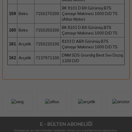
BK 9101 D BX Görünüş B7S
159
Beko
7150270200
Çamaşır Makinesi 1000 D/D TS
(Atlas Motor)
BK 8101 D BX Görünüş B7S
160
Beko
7150250200
Çamaşır Makinesi 1000 D/D TS
8103 D ABX Görünüş B7S
161
Arçelik
7150220100
Çamaşır Makinesi 1000 D/D TS
DNM SDS Grundig Best Sıvı Dozaj
162
Arçelik
7137971100
1200 D/D
E - BÜLTEN ABONELİĞİ
Kampanya ve indirimlerden haberdar olmak için e-bültenimize abone olun.