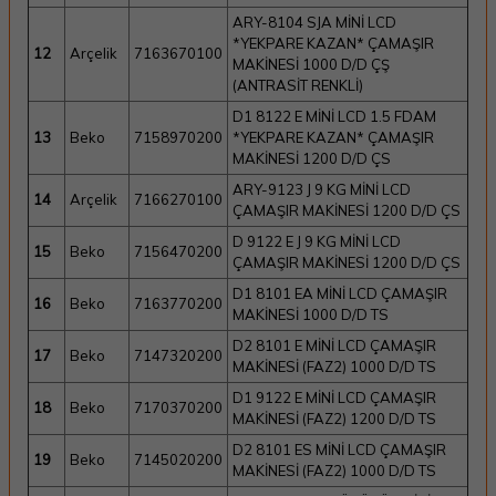
ARY-8104 SJA MİNİ LCD
*YEKPARE KAZAN* ÇAMAŞIR
12
Arçelik
7163670100
MAKİNESİ 1000 D/D ÇŞ
(ANTRASİT RENKLİ)
D1 8122 E MİNİ LCD 1.5 FDAM
13
Beko
7158970200
*YEKPARE KAZAN* ÇAMAŞIR
MAKİNESİ 1200 D/D ÇS
ARY-9123 J 9 KG MİNİ LCD
14
Arçelik
7166270100
ÇAMAŞIR MAKİNESİ 1200 D/D ÇS
D 9122 E J 9 KG MİNİ LCD
15
Beko
7156470200
ÇAMAŞIR MAKİNESİ 1200 D/D ÇS
D1 8101 EA MİNİ LCD ÇAMAŞIR
16
Beko
7163770200
MAKİNESİ 1000 D/D TS
D2 8101 E MİNİ LCD ÇAMAŞIR
17
Beko
7147320200
MAKİNESİ (FAZ2) 1000 D/D TS
D1 9122 E MİNİ LCD ÇAMAŞIR
18
Beko
7170370200
MAKİNESİ (FAZ2) 1200 D/D TS
D2 8101 ES MİNİ LCD ÇAMAŞIR
19
Beko
7145020200
MAKİNESİ (FAZ2) 1000 D/D TS