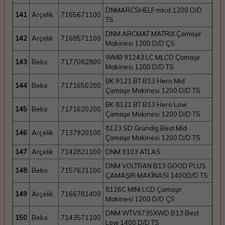
DNMARCSHELF mlcd 1200 D/D
141
Arçelik
7165671100
TS
DNM ARCMAT MATRIX Çamaşır
142
Arçelik
7168571100
Makinesi 1200 D/D ÇS
WMB 91243 LC MLCD Çamaşır
143
Beko
7177082800
Makinesi 1200 D/D TS
BK 9121 BT B13 Hero Mid
144
Beko
7171650200
Çamaşır Makinesi 1200 D/D TS
BK 8121 BT B13 Hero Low
145
Beko
7171620200
Çamaşır Makinesi 1200 D/D TS
8123 SD Grundig Best Mid
146
Arçelik
7137920100
Çamaşır Makinesi 1200 D/D TS
147
Arçelik
7142821100
DNM 9103 ATLAS
DNM VOLTRAN B13 GOOD PLUS
148
Beko
7157621100
ÇAMAŞIR MAKİNASI 1400D/D TS
8126C MINI LCD Çamaşır
149
Arçelik
7166781400
Makinesi 1200 D/D ÇS
DNM WTV9735XWD B13 Best
150
Beko
7143571100
Low 1400 D/D TS