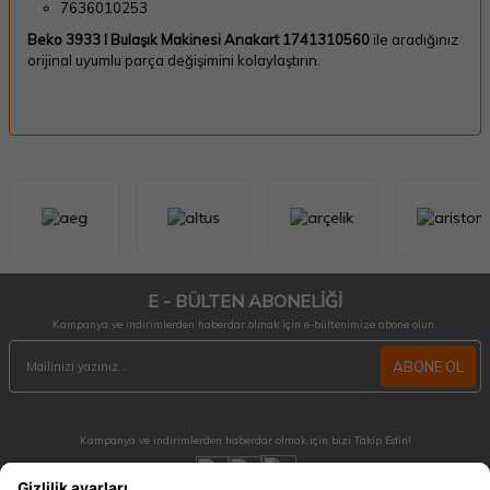
7636010253
Beko 3933 I Bulaşık Makinesi Anakart 1741310560
ile aradığınız
orijinal uyumlu parça değişimini kolaylaştırın.
E - BÜLTEN ABONELİĞİ
Kampanya ve indirimlerden haberdar olmak için e-bültenimize abone olun.
ABONE OL
Kampanya ve indirimlerden haberdar olmak için bizi Takip Edin!