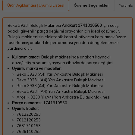
Ürün Açıklaması | Uyumlu Listesi
Ödeme Seçenekleri
Yorumlar
Beko 3933 I Bulaşık Makinesi
Anakart
1741310560
için satış
odaklı, güvenilir parça değişimi arayanlar için ideal çözümdür.
Bulaşık makinenizin elektronik kontrol ihtiyacını karşılamak üzere
tasarlanmış anakart ile performansı yeniden dengelemenize
yardımcı olur.
Kullanım amacı:
Bulaşık makinesinde anakart kaynaklı
arıza/iletişim sorunu yaşayan cihazlarda parça değişimi
Uyumlu marka ve modeller:
Beko 3923 (A4) Yarı Ankastre Bulaşık Makinesi
Beko 3923 I (A4) Yarı Ankastre Bulaşık Makinesi
Beko 3933 (A4) Yarı Ankastre Bulaşık Makinesi
Beko 3933 I (A4) Yarı Ankastre Bulaşık Makinesi
Arçelik 9230 YI (A4) Yarı Ankastre Bulaşık Makinesi
Parça numarası:
1741310560
Uyumlu kodlar:
7612220253
7612120253
7681710153
7636110253