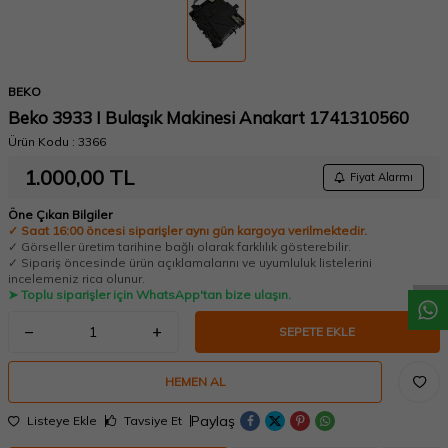
BEKO
Beko 3933 I Bulaşık Makinesi Anakart 1741310560
Ürün Kodu :
3366
1.000,00
TL
Fiyat Alarmı
W
h
a
t
a
p
p
D
e
s
t
e
H
a
t
t
Öne Çıkan Bilgiler
✓ Saat 16:00 öncesi siparişler aynı gün kargoya verilmektedir.
✓ Görseller üretim tarihine bağlı olarak farklılık gösterebilir.
✓ Sipariş öncesinde ürün açıklamalarını ve uyumluluk listelerini
incelemeniz rica olunur.
➤ Toplu siparişler için WhatsApp'tan bize ulaşın.
SEPETE EKLE
HEMEN AL
Paylaş
Listeye Ekle
Tavsiye Et