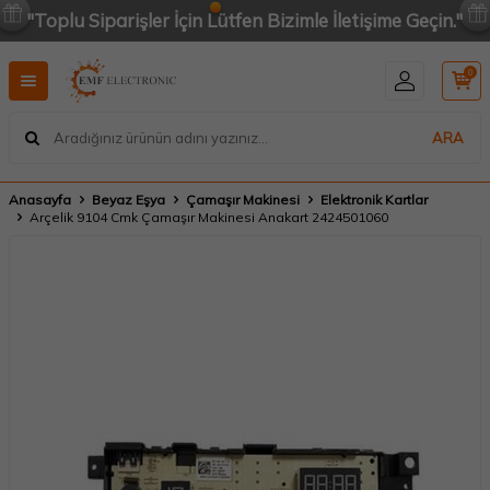
"Toplu Siparişler İçin Lütfen Bizimle İletişime Geçin."
0
ARA
Anasayfa
Beyaz Eşya
Çamaşır Makinesi
Elektronik Kartlar
Arçelik 9104 Cmk Çamaşır Makinesi Anakart 2424501060