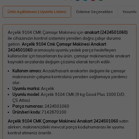
Ürün Açıklaması | Uyumlu Listesi
Ödeme Seçenekleri
Yorumlar
Arçelik 9104 CMK Çamaşır Makinesi için
anakart (2424501060)
ile cihazınızın kontrol sistemini yeniden doğru çalışır duruma
getirin.
Arçelik 9104 Cmk Çamaşır Makinesi Anakart
2424501060
aramasıyla uyumlu yedek parça hedefleyen
kullanıcılar için tasarlanan bu ürün, çamaşır makinenizde anakart
kaynaklı arızalarda değişim çözümü olarak tercih edilir.
Kullanım amacı:
Arızalı/hasarlı anakartın değişimi ile çamaşır
makinesinin çalışma kontrolünü yeniden sağlamaya yardımcı
olur.
Uyumlu marka:
Arçelik
Uyumlu model:
Arçelik 9104 CMK (9 kg Good Plus 1000 D/D,
ÇS Atlas)
Parça numarası:
2424501060
Ürün/seri kodu:
7142870100
Arçelik 9104 CMK Çamaşır Makinesi Anakart 2424501060
satın
alırken, makinenizdeki mevcut parça kodu/numarası ile uyumu
kontrol etmeniz önerilir.