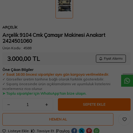
ARÇELİK
Arçelik 9104 Cmk Çamaşır Makinesi Anakart
2424501060
Ürün Kodu :
4588
W
h
a
t
a
p
p
D
e
s
t
e
H
a
t
t
3.000,00
TL
Fiyat Alarmı
Öne Çıkan Bilgiler
✓ Saat 16:00 öncesi siparişler aynı gün kargoya verilmektedir.
✓ Görseller üretim tarihine bağlı olarak farklılık gösterebilir.
✓ Sipariş öncesinde ürün açıklamalarını ve uyumluluk listelerini
incelemeniz rica olunur.
➤ Toplu siparişler için WhatsApp'tan bize ulaşın.
SEPETE EKLE
HEMEN AL
Paylaş
Listeye Ekle
Tavsiye Et