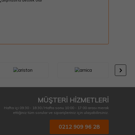
çalışmasına destek olur
MÜŞTERİ HİZMETLERİ
Hafta içi 09:30 - 18:30 / Hafta sonu 10:00 - 17:00 arası merak
ettiğiniz tüm sorular ve siparişleriniz için ulaşabilirsiniz.
0212 909 96 28