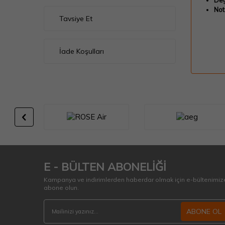
Değ
Not
Tavsiye Et
İade Koşulları
E - BÜLTEN ABONELİĞİ
Kampanya ve indirimlerden haberdar olmak için e-bültenimiz
abone olun.
ABONE OL