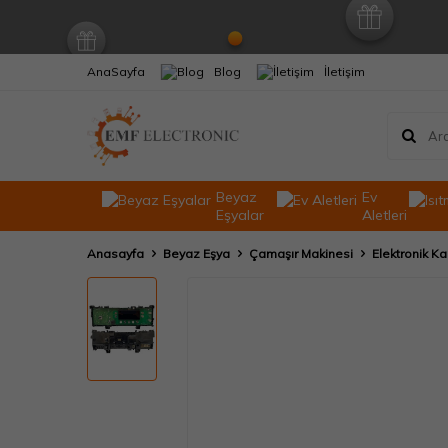
AnaSayfa
Blog
İletişim
Beyaz
Ev
Eşyalar
Aletleri
Anasayfa
Beyaz Eşya
Çamaşır Makinesi
Elektronik Ka