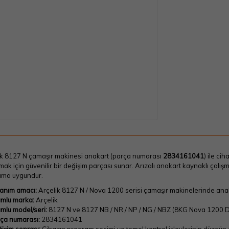
ik 8127 N çamaşır makinesi anakart (parça numarası
2834161041
) ile ci
ak için güvenilir bir değişim parçası sunar. Arızalı anakart kaynaklı ça
nıma uygundur.
lanım amacı:
Arçelik 8127 N / Nova 1200 serisi çamaşır makinelerinde anakar
mlu marka:
Arçelik
mlu model/seri:
8127 N ve 8127 NB / NR / NP / NG / NBZ (8KG Nova 1200 D
ça numarası:
2834161041