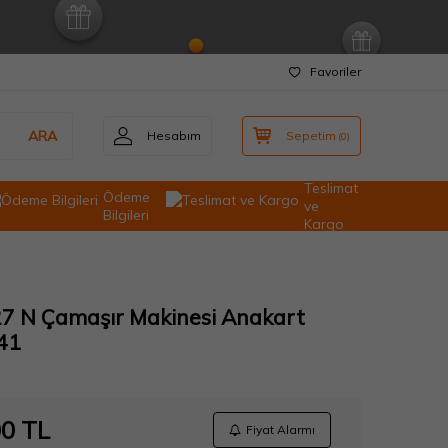
Favoriler
ARA
Hesabım
Sepetim
(
0
)
Teslimat
Ödeme
ve
Bilgileri
Kargo
27 N Çamaşır Makinesi Anakart
41
00
TL
Fiyat Alarmı