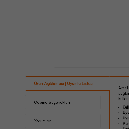
Ürün Açıklaması | Uyumlu Listesi
Arçel
sağlam
kulla
Ödeme Seçenekleri
Kul
Uyu
Uyu
Yorumlar
Par