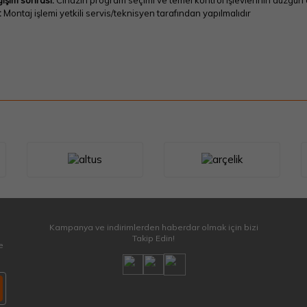
işim sonrası:
Cihazın program seçimi ve temel kontrol işlevlerinin düzgün 
:
Montaj işlemi yetkili servis/teknisyen tarafından yapılmalıdır
Kampanya ve indirimlerden haberdar olmak için bizi
Takip Edin!
e