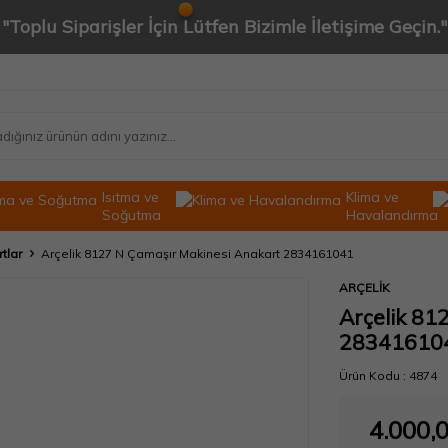
"Toplu Siparişler İçin Lütfen Bizimle İletişime Geçin."
Isıtma ve
Klima ve
Soğutma
Havalandırma
rtlar
Arçelik 8127 N Çamaşır Makinesi Anakart 2834161041
ARÇELİK
Arçelik 81
28341610
Ürün Kodu :
4874
4.000,