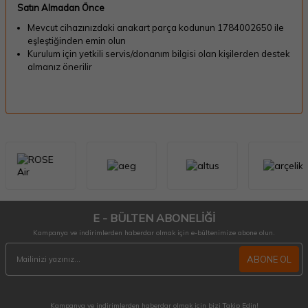
Satın Almadan Önce
Mevcut cihazınızdaki anakart parça kodunun 1784002650 ile
eşleştiğinden emin olun
Kurulum için yetkili servis/donanım bilgisi olan kişilerden destek
almanız önerilir
E - BÜLTEN ABONELİĞİ
Kampanya ve indirimlerden haberdar olmak için e-bültenimize abone olun.
ABONE OL
Kampanya ve indirimlerden haberdar olmak için bizi Takip Edin!