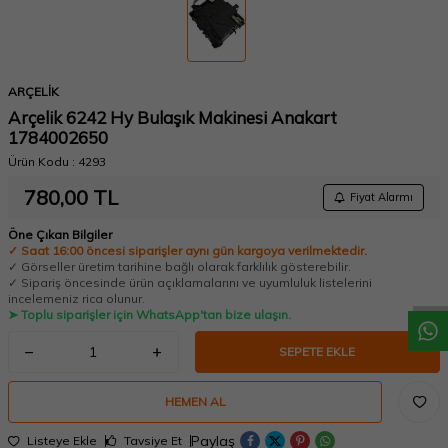
ARÇELİK
Arçelik 6242 Hy Bulaşık Makinesi Anakart
1784002650
Ürün Kodu :
4293
780,00
TL
Fiyat Alarmı
W
h
a
t
a
p
p
D
e
s
t
e
H
a
t
t
Öne Çıkan Bilgiler
✓ Saat 16:00 öncesi siparişler aynı gün kargoya verilmektedir.
✓ Görseller üretim tarihine bağlı olarak farklılık gösterebilir.
✓ Sipariş öncesinde ürün açıklamalarını ve uyumluluk listelerini
incelemeniz rica olunur.
➤ Toplu siparişler için WhatsApp'tan bize ulaşın.
SEPETE EKLE
HEMEN AL
Paylaş
Listeye Ekle
Tavsiye Et