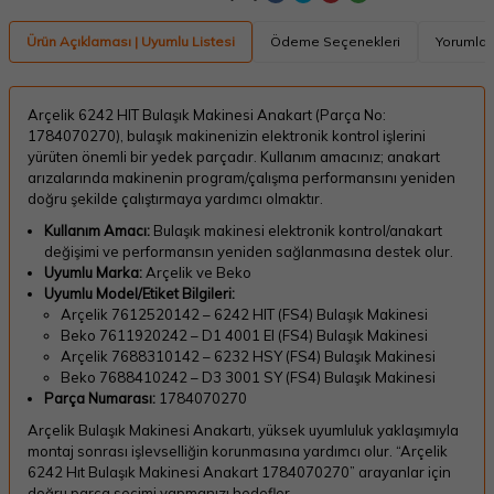
Ürün Açıklaması | Uyumlu Listesi
Ödeme Seçenekleri
Yorumlar
Arçelik 6242 HIT Bulaşık Makinesi Anakart (Parça No:
1784070270), bulaşık makinenizin elektronik kontrol işlerini
yürüten önemli bir yedek parçadır. Kullanım amacınız; anakart
arızalarında makinenin program/çalışma performansını yeniden
doğru şekilde çalıştırmaya yardımcı olmaktır.
Kullanım Amacı:
Bulaşık makinesi elektronik kontrol/anakart
değişimi ve performansın yeniden sağlanmasına destek olur.
Uyumlu Marka:
Arçelik ve Beko
Uyumlu Model/Etiket Bilgileri:
Arçelik 7612520142 – 6242 HIT (FS4) Bulaşık Makinesi
Beko 7611920242 – D1 4001 EI (FS4) Bulaşık Makinesi
Arçelik 7688310142 – 6232 HSY (FS4) Bulaşık Makinesi
Beko 7688410242 – D3 3001 SY (FS4) Bulaşık Makinesi
Parça Numarası:
1784070270
Arçelik Bulaşık Makinesi Anakartı, yüksek uyumluluk yaklaşımıyla
montaj sonrası işlevselliğin korunmasına yardımcı olur. “Arçelik
6242 Hıt Bulaşık Makinesi Anakart 1784070270” arayanlar için
doğru parça seçimi yapmanızı hedefler.