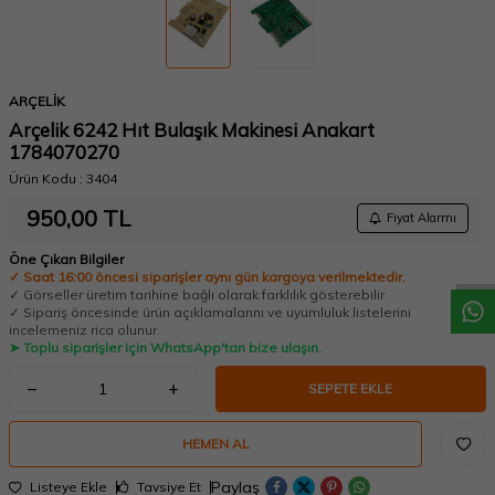
ARÇELİK
Arçelik 6242 Hıt Bulaşık Makinesi Anakart
1784070270
Ürün Kodu :
3404
W
h
a
t
a
p
p
D
e
s
t
e
H
a
t
t
950,00
TL
Fiyat Alarmı
Öne Çıkan Bilgiler
✓ Saat 16:00 öncesi siparişler aynı gün kargoya verilmektedir.
✓ Görseller üretim tarihine bağlı olarak farklılık gösterebilir.
✓ Sipariş öncesinde ürün açıklamalarını ve uyumluluk listelerini
incelemeniz rica olunur.
➤ Toplu siparişler için WhatsApp'tan bize ulaşın.
SEPETE EKLE
HEMEN AL
Paylaş
Listeye Ekle
Tavsiye Et