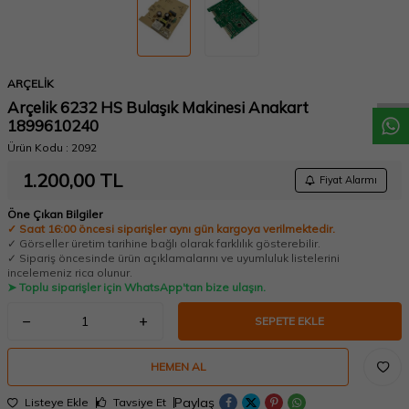
W
h
a
t
a
p
p
D
e
s
t
e
H
a
t
t
ARÇELİK
Arçelik 6232 HS Bulaşık Makinesi Anakart
1899610240
Ürün Kodu :
2092
1.200,00
TL
Fiyat Alarmı
Öne Çıkan Bilgiler
✓ Saat 16:00 öncesi siparişler aynı gün kargoya verilmektedir.
✓ Görseller üretim tarihine bağlı olarak farklılık gösterebilir.
✓ Sipariş öncesinde ürün açıklamalarını ve uyumluluk listelerini
incelemeniz rica olunur.
➤ Toplu siparişler için WhatsApp'tan bize ulaşın.
SEPETE EKLE
HEMEN AL
Paylaş
Listeye Ekle
Tavsiye Et