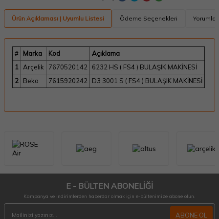
Ürün Açıklaması | Uyumlu Listesi
Ödeme Seçenekleri
Yorumlar
#
Marka
Kod
Açıklama
1
Arçelik
7670520142
6232 HS ( FS4 ) BULAŞIK MAKİNESİ
2
Beko
7615920242
D3 3001 S ( FS4 ) BULAŞIK MAKİNESİ
E - BÜLTEN ABONELİĞİ
Kampanya ve indirimlerden haberdar olmak için e-bültenimize abone olun.
ABONE OL