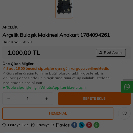
ARÇELİK
Arçelik Bulaşık Makinesi Anakart 1784094261
Ürün Kodu :
4328
1.000,00
TL
Fiyat Alarmı
W
h
a
t
a
p
p
D
e
s
t
e
H
a
t
t
Öne Çıkan Bilgiler
✓ Saat 16:00 öncesi siparişler aynı gün kargoya verilmektedir.
✓ Görseller üretim tarihine bağlı olarak farklılık gösterebilir.
✓ Sipariş öncesinde ürün açıklamalarını ve uyumluluk listelerini
incelemeniz rica olunur.
➤ Toplu siparişler için WhatsApp'tan bize ulaşın.
SEPETE EKLE
HEMEN AL
Paylaş
Listeye Ekle
Tavsiye Et