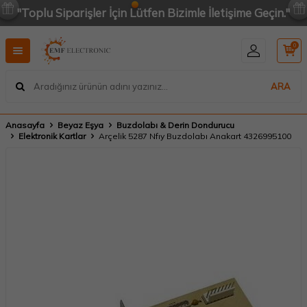
"Toplu Siparişler İçin Lütfen Bizimle İletişime Geçin."
0
ARA
Anasayfa
Beyaz Eşya
Buzdolabı & Derin Dondurucu
Elektronik Kartlar
Arçelik 5287 Nfıy Buzdolabı Anakart 4326995100