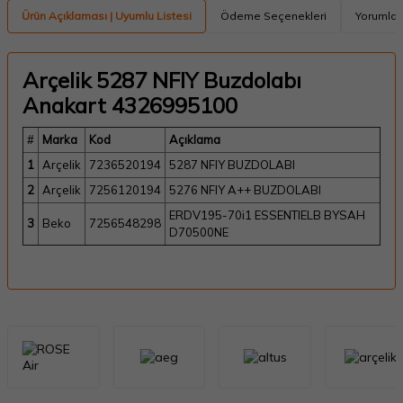
Ürün Açıklaması | Uyumlu Listesi
Ödeme Seçenekleri
Yorumlar
Arçelik 5287 NFIY Buzdolabı
Anakart 4326995100
#
Marka
Kod
Açıklama
1
Arçelik
7236520194
5287 NFIY BUZDOLABI
2
Arçelik
7256120194
5276 NFIY A++ BUZDOLABI
ERDV195-70i1 ESSENTIELB BYSAH
3
Beko
7256548298
D70500NE