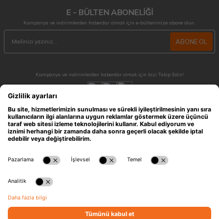
E - BÜLTEN ABONELİĞİ
Kampanya ve indirimlerden haberdar olmak için e-bültenimize abone olun.
ABONE OL
Kampanya ve indirimlerden haberdar olmak için bizi Takip Edin!
MÜŞTERİ HİZMETLERİ
Hafta içi 09:30 - 18:30 / Hafta sonu 10:00 - 17:00 arası merak ettiğiniz tüm sorular ve
siparişleriniz için ulaşabilirsiniz.
0212 909 96 28
ÖNEMLİ BİLGİLER
HIZLI ERİŞİM
KATEGORİLER