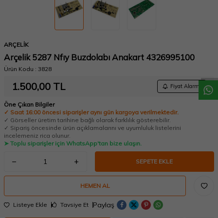
W
h
a
t
a
p
p
D
e
s
t
e
H
a
t
t
ARÇELİK
Arçelik 5287 Nfıy Buzdolabı Anakart 4326995100
Ürün Kodu :
3828
1.500,00
TL
Fiyat Alarmı
Öne Çıkan Bilgiler
✓ Saat 16:00 öncesi siparişler aynı gün kargoya verilmektedir.
✓ Görseller üretim tarihine bağlı olarak farklılık gösterebilir.
✓ Sipariş öncesinde ürün açıklamalarını ve uyumluluk listelerini
incelemeniz rica olunur.
➤ Toplu siparişler için WhatsApp'tan bize ulaşın.
SEPETE EKLE
HEMEN AL
Paylaş
Listeye Ekle
Tavsiye Et