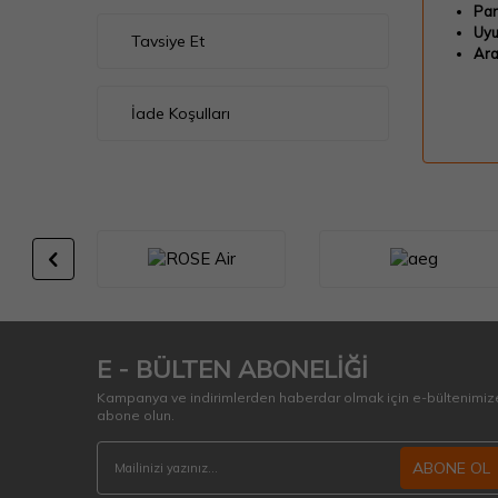
Par
Uyu
Tavsiye Et
Ara
İade Koşulları
E - BÜLTEN ABONELİĞİ
Kampanya ve indirimlerden haberdar olmak için e-bültenimiz
abone olun.
ABONE OL