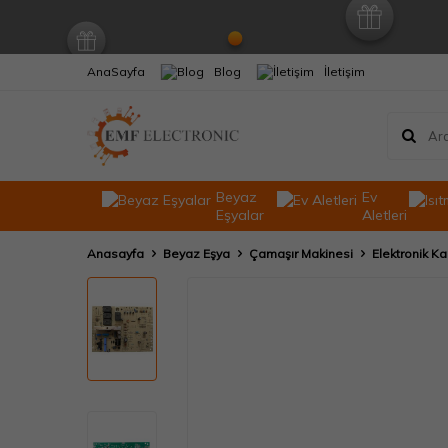
AnaSayfa
Blog
İletişim
Beyaz
Ev
Eşyalar
Aletleri
Anasayfa
Beyaz Eşya
Çamaşır Makinesi
Elektronik Ka