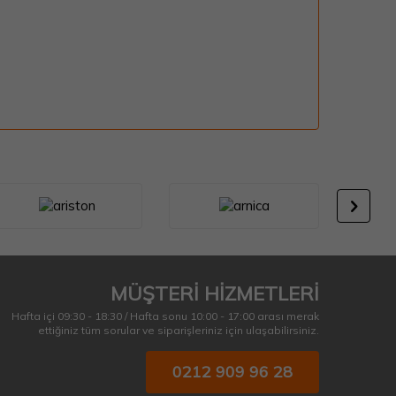
MÜŞTERİ HİZMETLERİ
Hafta içi 09:30 - 18:30 / Hafta sonu 10:00 - 17:00 arası merak
ettiğiniz tüm sorular ve siparişleriniz için ulaşabilirsiniz.
0212 909 96 28