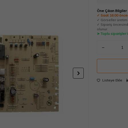
Öne Çıkan Bilgiler
✓ Saat 16:00 önces
✓ Görseller üretim t
✓ Sipariş öncesinde
olunur.
➤ Toplu siparişler
Listeye Ekle