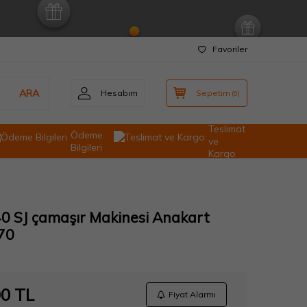
Favoriler
ARA
Hesabım
Sepetim
(
0
)
Teslimat
Ödeme
ve
Bilgileri
Kargo
40 SJ çamaşır Makinesi Anakart
70
00
TL
Fiyat Alarmı