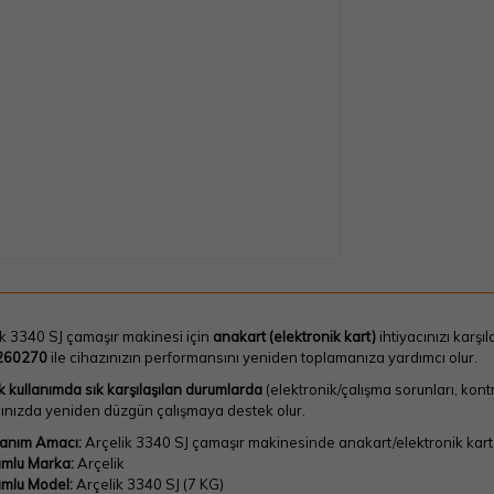
k 3340 SJ çamaşır makinesi için
anakart (elektronik kart)
ihtiyacınızı karşı
260270
ile cihazınızın performansını yeniden toplamanıza yardımcı olur.
 kullanımda sık karşılaşılan durumlarda
(elektronik/çalışma sorunları, kont
ğınızda yeniden düzgün çalışmaya destek olur.
lanım Amacı:
Arçelik 3340 SJ çamaşır makinesinde anakart/elektronik kart
mlu Marka:
Arçelik
mlu Model:
Arçelik 3340 SJ (7 KG)