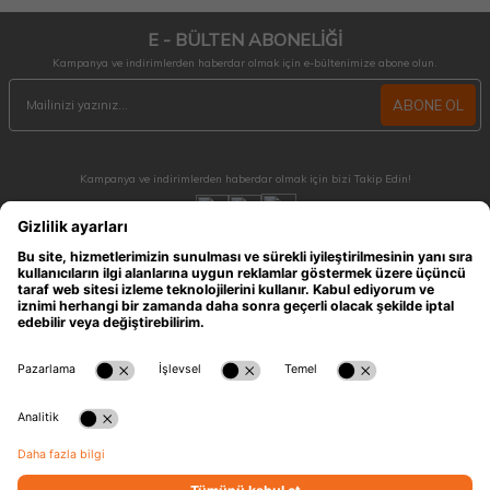
E - BÜLTEN ABONELİĞİ
Kampanya ve indirimlerden haberdar olmak için e-bültenimize abone olun.
ABONE OL
Kampanya ve indirimlerden haberdar olmak için bizi Takip Edin!
MÜŞTERİ HİZMETLERİ
Hafta içi 09:30 - 18:30 / Hafta sonu 10:00 - 17:00 arası merak ettiğiniz tüm sorular ve
siparişleriniz için ulaşabilirsiniz.
0212 909 96 28
ÖNEMLİ BİLGİLER
HIZLI ERİŞİM
KATEGORİLER