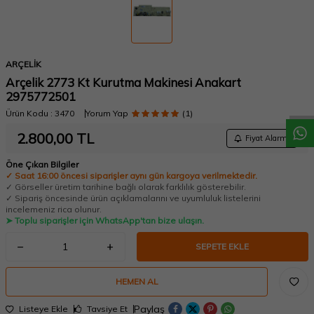
W
h
a
t
a
p
p
D
e
s
t
e
H
a
t
t
ARÇELİK
Arçelik 2773 Kt Kurutma Makinesi Anakart
2975772501
Ürün Kodu :
3470
Yorum Yap
(1)
2.800,00
TL
Fiyat Alarmı
Öne Çıkan Bilgiler
✓ Saat 16:00 öncesi siparişler aynı gün kargoya verilmektedir.
✓ Görseller üretim tarihine bağlı olarak farklılık gösterebilir.
✓ Sipariş öncesinde ürün açıklamalarını ve uyumluluk listelerini
incelemeniz rica olunur.
➤ Toplu siparişler için WhatsApp'tan bize ulaşın.
SEPETE EKLE
HEMEN AL
Paylaş
Listeye Ekle
Tavsiye Et