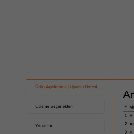
Ürün Açıklaması | Uyumlu Listesi
Ar
Ödeme Seçenekleri
#
M
1
Ar
2
Ar
Yorumlar
3
Ar