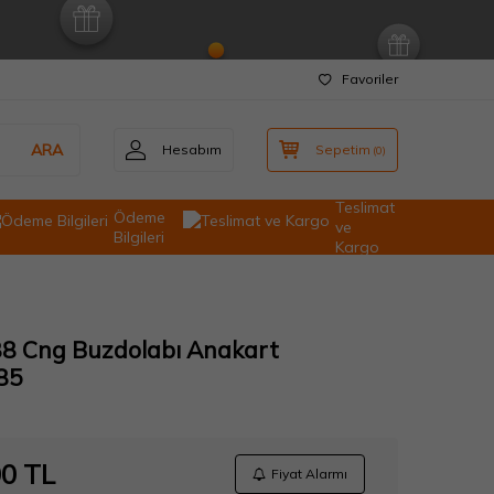
Favoriler
ARA
Hesabım
Sepetim
(
0
)
Teslimat
Ödeme
ve
Bilgileri
Kargo
88 Cng Buzdolabı Anakart
85
00
TL
Fiyat Alarmı