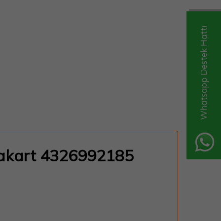
Whatsapp Destek Hattı
nakart 4326992185