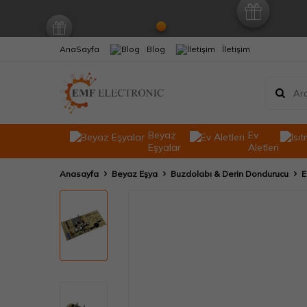
AnaSayfa
Blog
İletişim
Beyaz
Ev
Eşyalar
Aletleri
Anasayfa
Beyaz Eşya
Buzdolabı & Derin Dondurucu
E