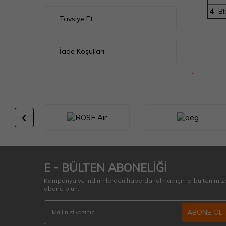
4
Bl
Tavsiye Et
İade Koşulları
E - BÜLTEN ABONELİĞİ
Kampanya ve indirimlerden haberdar olmak için e-bültenimiz
abone olun.
ABONE OL