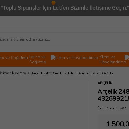
"Toplu Siparişler İçin Lütfen Bizimle İletişime Geçin."
Isıtma ve
Klima ve
Soğutma
Havalandırma
lektronik Kartlar
Arçelik 2488 Cng Buzdolabı Anakart 4326992185
ARÇELİK
Arçelik 24
43269921
Ürün Kodu :
3592
1.500,