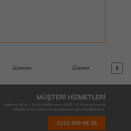
MÜŞTERİ HİZMETLERİ
Hafta içi 09:30 - 18:30 / Hafta sonu 10:00 - 17:00 arası merak
ettiğiniz tüm sorular ve siparişleriniz için ulaşabilirsiniz.
0212 909 96 28