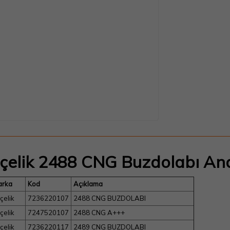
çelik 2488 CNG Buzdolabı A
arka
Kod
Açıklama
çelik
7236220107
2488 CNG BUZDOLABI
çelik
7247520107
2488 CNG A+++
çelik
7236220117
2489 CNG BUZDOLABI