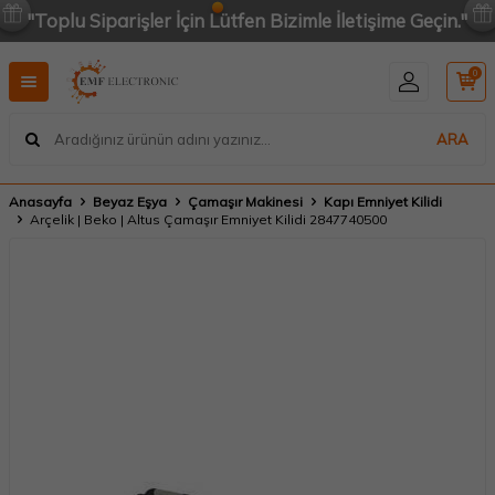
"Toplu Siparişler İçin Lütfen Bizimle İletişime Geçin."
0
ARA
Anasayfa
Beyaz Eşya
Çamaşır Makinesi
Kapı Emniyet Kilidi
Arçelik | Beko | Altus Çamaşır Emniyet Kilidi 2847740500