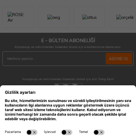
E - BÜLTEN ABONELİĞİ
Kampanya ve indirimlerden haberdar olmak için e-bültenimize abone olun.
ABONE OL
Kampanya ve indirimlerden haberdar olmak için bizi Takip Edin!
MÜŞTERİ HİZMETLERİ
Hafta içi 09:30 - 18:30 / Hafta sonu 10:00 - 17:00 arası merak ettiğiniz tüm sorular ve
siparişleriniz için ulaşabilirsiniz.
0212 909 96 28