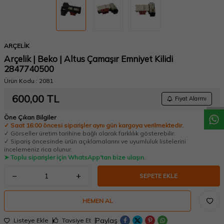
ARÇELİK
Arçelik | Beko | Altus Çamaşır Emniyet Kilidi
2847740500
W
h
a
t
a
p
p
D
e
s
t
e
H
a
t
t
Ürün Kodu :
2081
600,00
TL
Fiyat Alarmı
Öne Çıkan Bilgiler
✓ Saat 16:00 öncesi siparişler aynı gün kargoya verilmektedir.
✓ Görseller üretim tarihine bağlı olarak farklılık gösterebilir.
✓ Sipariş öncesinde ürün açıklamalarını ve uyumluluk listelerini
incelemeniz rica olunur.
➤ Toplu siparişler için WhatsApp'tan bize ulaşın.
SEPETE EKLE
HEMEN AL
Paylaş
Listeye Ekle
Tavsiye Et